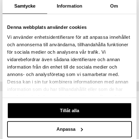
Acid, Butylene Glycol, Oleanolic Acid, Parfum (Fragrance)
Samtycke
Information
Om
Facial Gel Cleanser
Aqua (Water), Cocamidopropyl Betaine, Sodium Lauroyl Methyl
Isethionate, Carbomer, Sodium Chloride, Tilia Cordata, Wood Extract,
Denna webbplats använder cookies
Phenoxyethanol, Caprylyl Glycol, Glycerin, Sodium Hydroxide, Sodium
Benzoate, Urea, Butylene Glycol, Trisodium Ethylenediamine
Vi använder enhetsidentifierare för att anpassa innehållet
Disuccinate, Parfum (Fragrance)
och annonserna till användarna, tillhandahålla funktioner
för sociala medier och analysera vår trafik. Vi
Tuotenumero
vidarebefordrar även sådana identifierare och annan
information från din enhet till de sociala medier och
CCS17-EE-1-XX-XX
annons- och analysföretag som vi samarbetar med.
Dessa kan i sin tur kombinera informationen med annan
Vinkkejä sinulle
information som du har tillhandahållit eller som de har
samlat in när du har använt deras tjänster. Du godkänner
våra cookies vid fortsatt användande av vår webbplats.
Tillåt alla
Anpassa