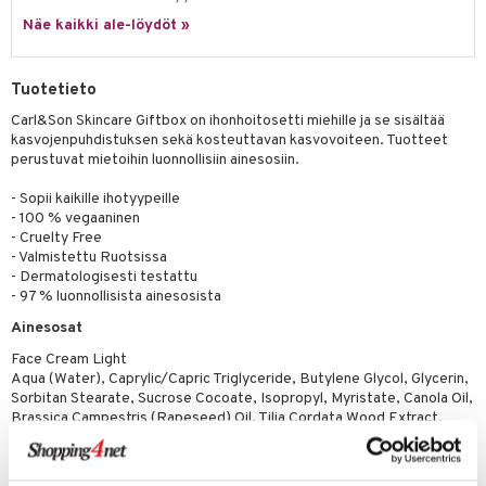
o
Näe kaikki ale-löydöt »
distus
ltenrajausväri
yx
inkosuoja
rumit
makarvat
nique Happy
aihetta Miehille
Tuotetieto
mien/Huulten Hoito
miväri
nique Happy For Men
nhoito
Carl&Son Skincare Giftbox on ihonhoitosetti miehille ja se sisältää
kasvojenpuhdistuksen sekä kosteuttavan kasvovoiteen. Tuotteet
kkisiveltmit
kastus
perustuvat mietoihin luonnollisiin ainesosiin.
kkivoide
teutus & Soujaus
- Sopii kaikille ihotyypeille
- 100 % vegaaninen
tevoide
ranajo & Ihonpuhdistus
- Cruelty Free
justusvoide
- Valmistettu Ruotsissa
- Dermatologisesti testattu
kipuna
- 97 % luonnollisista ainesosista
Ainesosat
teri
Face Cream Light
siväri
Aqua (Water), Caprylic/Capric Triglyceride, Butylene Glycol, Glycerin,
Sorbitan Stearate, Sucrose Cocoate, Isopropyl, Myristate, Canola Oil,
mänrajauskynät
Brassica Campestris (Rapeseed) Oil, Tilia Cordata Wood Extract,
Phenoxyethanol, Caprylyl Glycol, Urea, Acrylates/C10-30 Alkyl
Acrylate Crosspolymer, Fagus Sylvatica (Beech) Bud Extract, Enantia
Chlorantha Bark Extract, Sodium Hydroxide, Benzyl Alcohol, Benzoic