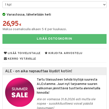
er shave lotion
taloöljyt
inkotuotteet
 de cologne
talovoiteet
dorantit
Varastossa, lähetetään heti
sasto
iikkalaukkuja
26,95
 de toilette
koistuotteet
sit
otteita
€
Maksa osamaksulla alkaen 5 € per kuukausi.
japakkaukset
eruskettavat tuotteet
ko
LISÄÄ OSTOSKORIIN
vojen poisto
ien hoito
linssit
LISÄÄ TOIVELISTALLE
KIRJOITA ARVOSTELU
hkugeelit & saippuat
UE
KERRO YSTÄVÄLLE
talovoiteet
e
spalvelu
ALE - on aika napsauttaa löydöt kotiin!
 10
 System
ksiä & vastauksia
Tartu tilaisuuteen tehdä löytöjä suuresta
he 1: Puhdistus
ito
ALEstamme. Juuri nyt tarjoamme suuren
tuotetta
valikoiman jännittäviä tuotteita alennetuilla
he 2: Kirkastus
ien- ja Vartalonhoito
hinnoilla!
 verkkokaupasta
Ale on voimassa 31.8.2026 asti mutta ole
he 3: Kosteutus
teudenhoito
likiilto
t
nopea - suosikkituotteesi voivat päästä
rinta ja naamiot
loppumaan!
lipuna
matics Elixir