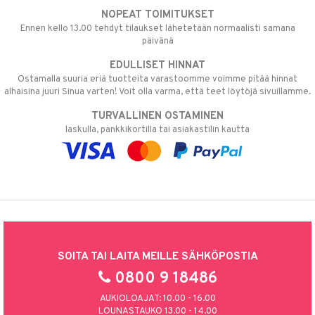
NOPEAT TOIMITUKSET
Ennen kello 13.00 tehdyt tilaukset lähetetään normaalisti samana
päivänä
EDULLISET HINNAT
Ostamalla suuria eriä tuotteita varastoomme voimme pitää hinnat
alhaisina juuri Sinua varten! Voit olla varma, että teet löytöjä sivuillamme.
TURVALLINEN OSTAMINEN
laskulla, pankkikortilla tai asiakastilin kautta
SOITA TAI LAITA MEILLE SÄHKÖPOSTIA
0800 9 18486
AUKIOLOAJAT: 10.00 - 16.00
LOUNASTAUKO 13.00 - 14.00