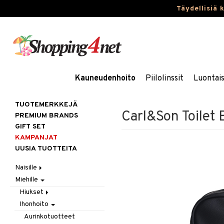
Täydellisiä 
Kauneudenhoito
Piilolinssit
Luontai
TUOTEMERKKEJÄ
Carl&Son Toilet 
PREMIUM BRANDS
GIFT SET
KAMPANJAT
UUSIA TUOTTEITA
Naisille
Miehille
Hiukset
Ihonhoito
Gift Set
Hiukset
Korut
Harjat / Kammat
Aurinkotuotteet
Ihonhoito
Hiustenlähtö
Kosmetiikka
Hiuskuurit
Erikoistuotteet
Kaulakorut
Hiusväri
Aurinkotuotteet