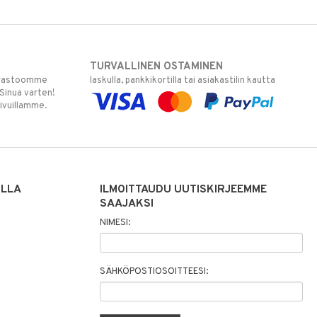
TURVALLINEN OSTAMINEN
varastoomme
laskulla, pankkikortilla tai asiakastilin kautta
 Sinua varten!
sivuillamme.
ILLA
ILMOITTAUDU UUTISKIRJEEMME
SAAJAKSI
NIMESI:
SÄHKÖPOSTIOSOITTEESI: