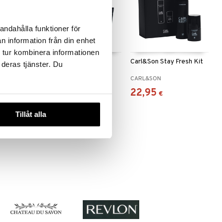
andahålla funktioner för
n information från din enhet
 tur kombinera informationen
ing /
Carl&Son Skincare
Carl&Son Stay Fresh Kit
 deras tjänster. Du
r
Giftbox
CARL&SON
CARL&SON
26,95
22,95
€
€
Tillåt alla