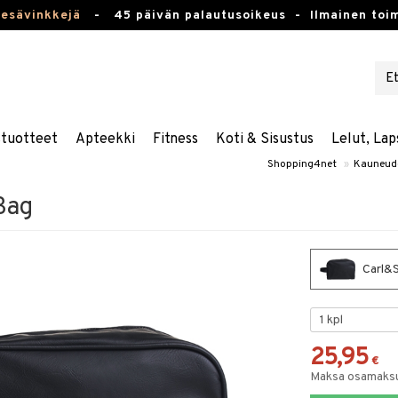
kesävinkkejä
-
45 päivän palautusoikeus -
Ilmainen toim
stuotteet
Apteekki
Fitness
Koti & Sisustus
Lelut, Lap
Shopping4net
»
Kauneud
Bag
Carl&S
25,95
€
Maksa osamaksul