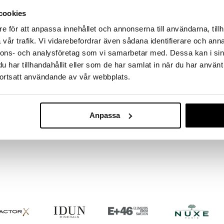
massa 31.8.2026 asti mutta ole nopea -
otteesi voivat päästä loppumaan!
cookies
i ale-löydöt »
e för att anpassa innehållet och annonserna till användarna, tillh
vår trafik. Vi vidarebefordrar även sådana identifierare och anna
nnons- och analysföretag som vi samarbetar med. Dessa kan i sin
Carl&Son Shav
har tillhandahållit eller som de har samlat in när du har använt
ttilaukku nahkaimitaatiota. Tilava ja helposti
Makeup Mirro
a yhden isomman sisätaskun ansiosta.
ortsatt användande av vår webbplats.
CARL&SON
25,95
€
Anpassa