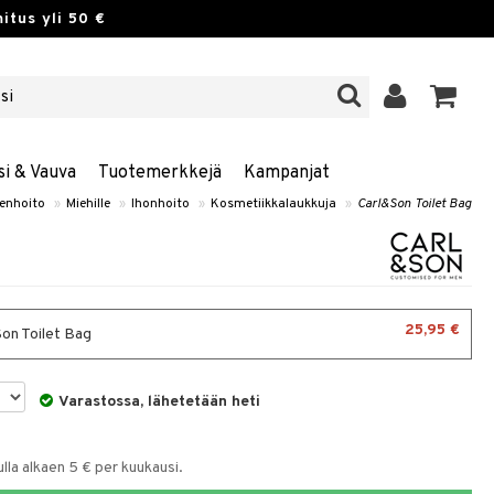
itus yli 50 €
si & Vauva
Tuotemerkkejä
Kampanjat
enhoito
»
Miehille
»
Ihonhoito
»
Kosmetiikkalaukkuja
»
Carl&Son Toilet Bag
25,95 €
on Toilet Bag
Varastossa, lähetetään heti
la alkaen 5 € per kuukausi.