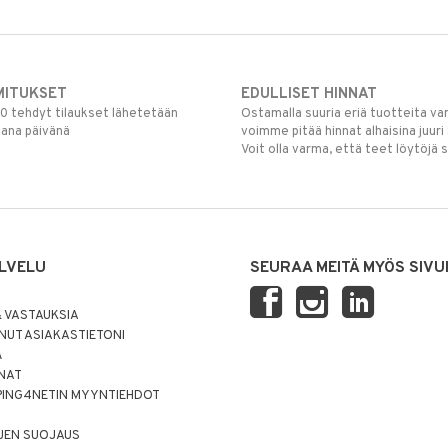
MITUKSET
EDULLISET HINNAT
00 tehdyt tilaukset lähetetään
Ostamalla suuria eriä tuotteita 
mana päivänä
voimme pitää hinnat alhaisina juuri
Voit olla varma, että teet löytöjä 
LVELU
SEURAA MEITÄ MYÖS SIVU
 VASTAUKSIA
UT ASIAKASTIETONI
Ä
NNAT
PING4NETIN MYYNTIEHDOT
JEN SUOJAUS