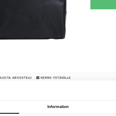
RJOITA ARVOSTELU
KERRO YSTÄVÄLLE
a löydöt kotiin!
isuuteen tehdä löytöjä suuresta ALEstamme. Juuri
mme suuren valikoiman jännittäviä tuotteita
Information
a hinnoilla!