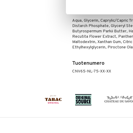
Silmänrajauskynät
Ainesosat
Aqua, Glycerin, Caprylic/Capric T
Distarch Phosphate, Glyceryl Ste
Butyrospermum Parkii Butter, Ha
Recutita Flower Extract, Panthen
Maltodextrin, Xanthan Gum, Citri
Ethylhexylglycerin, Piroctone Ol
Tuotenumero
CNV65-NL-75-XX-XX