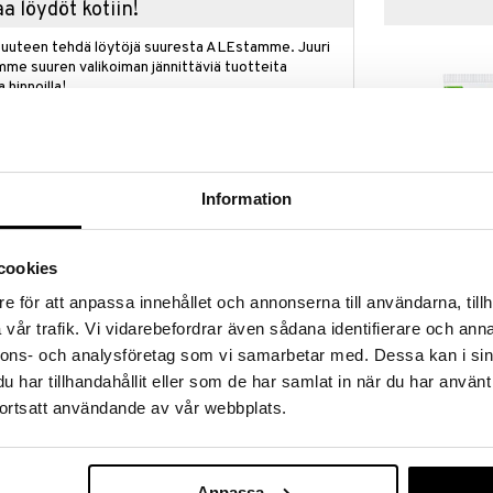
a löydöt kotiin!
isuuteen tehdä löytöjä suuresta ALEstamme. Juuri
mme suuren valikoiman jännittäviä tuotteita
a hinnoilla!
massa 31.8.2026 asti mutta ole nopea -
otteesi voivat päästä loppumaan!
i ale-löydöt »
Information
Nivea Men Sen
n kasvovoide, joka tarjoaa 24 tunnin kosteutuksen,
cookies
Wash
itkäkestoista kosteutta herkälle iholle.
NIVEA
e för att anpassa innehållet och annonserna till användarna, tillh
en merkkiä: polttava tunne, punoitus, kuivuus,
5,95
€
vår trafik. Vi vidarebefordrar även sådana identifierare och anna
va koostumus sisältää kamomillaa ja rauhoittaa ihoa
äivän ajan.
nnons- och analysföretag som vi samarbetar med. Dessa kan i sin
har tillhandahållit eller som de har samlat in när du har använt
ortsatt användande av vår webbplats.
 kaulalle. Vältä kosketusta silmiin.
Anpassa