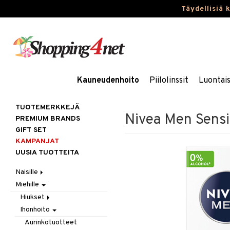
Täydellisiä 
Kauneudenhoito
Piilolinssit
Luontai
TUOTEMERKKEJÄ
Nivea Men Sensi
PREMIUM BRANDS
GIFT SET
KAMPANJAT
UUSIA TUOTTEITA
Naisille
Miehille
Hiukset
Ihonhoito
Gift Set
Hiukset
Korut
Harjat / Kammat
Aurinkotuotteet
Ihonhoito
Hiustenlähtö
Kosmetiikka
Hiuskuurit
Erikoistuotteet
Kaulakorut
Hiusväri
Aurinkotuotteet