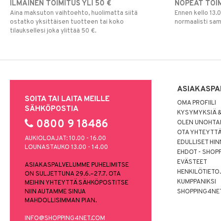
ILMAINEN TOIMITUS YLI 50 €
NOPEAT TOI
Aina maksuton vaihtoehto, huolimatta siitä
Ennen kello 13.
ostatko yksittäisen tuotteen tai koko
normaalisti sa
tilauksellesi joka ylittää 50 €.
ASIAKASPA
SOITA TAI LAITA MEILLE
OMA PROFIILI
SÄHKÖPOSTIA
KYSYMYKSIÄ &
0800 9 18486
OLEN UNOHTAN
OTA YHTEYTT
AUKIOLOAJAT: 10.00 - 16.00
EDULLISET HI
LOUNASTAUKO 13.00 - 14.00
EHDOT - SHOP
EVÄSTEET
ASIAKASPALVELUMME PUHELIMITSE
HENKILÖTIETO
ON SULJETTUNA 29.6.–27.7. OTA
KUMPPANIKSI
MEIHIN YHTEYTTÄ SÄHKÖPOSTITSE
NIIN AUTAMME SINUA
SHOPPING4NE
MAHDOLLISIMMAN PIAN.
INFO@SHOPPING4NET.COM