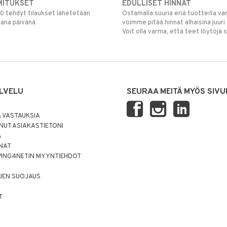
MITUKSET
EDULLISET HINNAT
00 tehdyt tilaukset lähetetään
Ostamalla suuria eriä tuotteita 
mana päivänä
voimme pitää hinnat alhaisina juuri
Voit olla varma, että teet löytöjä 
LVELU
SEURAA MEITÄ MYÖS SIVU
 VASTAUKSIA
UT ASIAKASTIETONI
Ä
NNAT
PING4NETIN MYYNTIEHDOT
JEN SUOJAUS
T