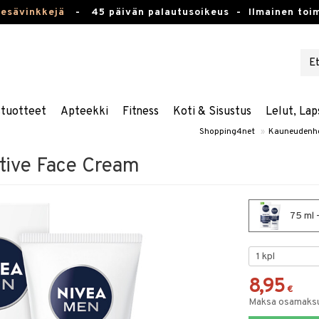
kesävinkkejä
-
45 päivän palautusoikeus -
Ilmainen toim
stuotteet
Apteekki
Fitness
Koti & Sisustus
Lelut, Lap
Shopping4net
»
Kauneudenh
tive Face Cream
75 ml 
8,95
€
Maksa osamaksul