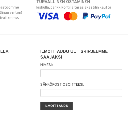
TURVALLINEN OSTAMINEN
varastoomme
laskulla, pankkikortilla tai asiakastilin kautta
 Sinua varten!
sivuillamme.
ILLA
ILMOITTAUDU UUTISKIRJEEMME
SAAJAKSI
NIMESI:
SÄHKÖPOSTIOSOITTEESI: