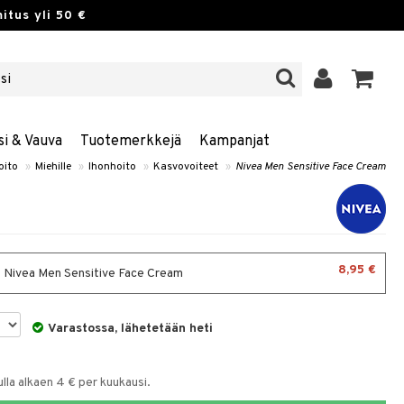
itus yli 50 €
si & Vauva
Tuotemerkkejä
Kampanjat
oito
»
Miehille
»
Ihonhoito
»
Kasvovoiteet
»
Nivea Men Sensitive Face Cream
8,95 €
- Nivea Men Sensitive Face Cream
Varastossa, lähetetään heti
la alkaen 4 € per kuukausi.