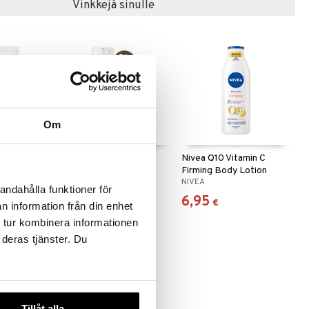
Vinkkejä sinulle
Om
sitive Face
Nivea Men Sensitive
Nivea Q10 Vitamin C
Shaving Gel
Firming Body Lotion
NIVEA
NIVEA
andahålla funktioner för
4,95
6,95
€
€
n information från din enhet
 tur kombinera informationen
 deras tjänster. Du
Tillåt alla