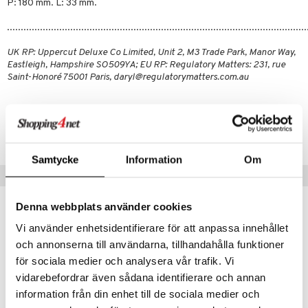
ranajo & Ihonpuhdistus
P: 180 mm. L: 33 mm.
justusvoide
.............................................................................................................
kipuna
UK RP: Uppercut Deluxe Co Limited, Unit 2, M3 Trade Park, Manor Way,
Eastleigh, Hampshire SO509YA; EU RP: Regulatory Matters: 231, rue
teri
Saint-Honoré 75001 Paris, daryl@regulatorymatters.com.au
siväri
Tuotenumero
mänrajauskynät
CUP24-UU-1-XX-XX
Samtycke
Information
Om
Suositut tuotteet
Denna webbplats använder cookies
Vi använder enhetsidentifierare för att anpassa innehållet
och annonserna till användarna, tillhandahålla funktioner
för sociala medier och analysera vår trafik. Vi
vidarebefordrar även sådana identifierare och annan
information från din enhet till de sociala medier och