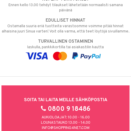
Ennen kello 13.00 tehdyt tilaukset lähetetään normaalisti samana
päivänä
EDULLISET HINNAT
Ostamalla suuria eriä tuotteita varastoomme voimme pitää hinnat
alhaisina juuri Sinua varten! Voit olla varma, että teet löytöjä sivuillamme.
TURVALLINEN OSTAMINEN
laskulla, pankkikortilla tai asiakastilin kautta
SOITA TAI LAITA MEILLE SÄHKÖPOSTIA
0800 9 18486
AUKIOLOAJAT: 10.00 - 16.00
LOUNASTAUKO 13.00 - 14.00
INFO@SHOPPING4NET.COM