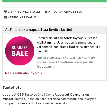
ranajotuotteet
taloöljyt
hkugeelit & saippuat
UE
LISÄÄ TOIVELISTALLE
KIRJOITA ARVOSTELU
ta & Viikset
talovoiteet
talovoiteet
e
KERRO YSTÄVÄLLE
spalvelu
distaminen
 10
 System
ksiä & vastauksia
ALE - on aika napsauttaa löydöt kotiin!
rumit
he 1: Puhdistus
ito
tuotetta
Tartu tilaisuuteen tehdä löytöjä suuresta
mänympärysvoiteet
he 2: Kirkastus
ien- ja Vartalonhoito
ALEstamme. Juuri nyt tarjoamme suuren
 verkkokaupasta
valikoiman jännittäviä tuotteita alennetuilla
he 3: Kosteutus
teudenhoito
likiilto
t
hinnoilla!
Ale on voimassa 31.8.2026 asti mutta ole
rinta ja naamiot
lipuna
matics Elixir
o
nopea - suosikkituotteesi voivat päästä
distus
ltenrajausväri
loppumaan!
yx
inkosuoja
Näe kaikki ale-löydöt »
rumit
makarvat
nique Happy
aihetta Miehille
mien/Huulten Hoito
miväri
nique Happy For Men
nhoito
Tuotetieto
kkisiveltmit
kastus
Uppercut CT5 Tortoise Shell Comb Uppercut Deluxelta on
muotoilukampa, jossa on kaksi erilaista hammastuksen leveyttä.
kkivoide
teutus & Soujaus
Kampa on valmistettu kestävästä muovista.
tevoide