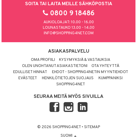
SOITA TAI LAITA MEILLE SÄHKÖPOSTIA
0800 9 18486
AUKIOLOAJAT: 10.00 - 16.00
LOUNASTAUKO 13.00 - 14.00
INFO@SHOPPING4NET.COM
ASIAKASPALVELU
OMA PROFIILI
KYSYMYKSIÄ & VASTAUKSIA
OLEN UNOHTANUT ASIAKASTIETONI
OTA YHTEYTTÄ
EDULLISET HINNAT
EHDOT - SHOPPING4NETIN MYYNTIEHDOT
EVÄSTEET
HENKILÖTIETOJEN SUOJAUS
KUMPPANIKSI
SHOPPING4NET
SEURAA MEITÄ MYÖS SIVUILLA
© 2026 SHOPPING4NET
•
SITEMAP
SUOMI