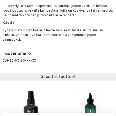
ranajotuotteet
J. Beverly Hills Men Shaper sisältää kuituja, joiden avulla on helppo
taloöljyt
hkugeelit & saippuat
UE
luoda joustavia, vakaita kampauksia, joilla on keskivahva tai vahva pito.
ta & Viikset
talovoiteet
talovoiteet
Se on mattapintainen ja tuo hiuksiin rakennetta.
e
spalvelu
Käyttö
distaminen
 10
 System
ksiä & vastauksia
Työstä pieni määrä käsiin ja levitä tasaisesti kosteisiin tai kuiviin
rumit
he 1: Puhdistus
hiuksiin. Voidaan levittää useita kerroksia vahvemman pidon
ito
tuotetta
saamiseksi.
mänympärysvoiteet
he 2: Kirkastus
ien- ja Vartalonhoito
 verkkokaupasta
he 3: Kosteutus
teudenhoito
Tuotenumero
likiilto
t
CJH29-9Q-60-XX-XX
rinta ja naamiot
lipuna
matics Elixir
o
distus
ltenrajausväri
yx
inkosuoja
Suositut tuotteet
rumit
makarvat
nique Happy
aihetta Miehille
mien/Huulten Hoito
miväri
nique Happy For Men
nhoito
kkisiveltmit
kastus
kkivoide
teutus & Soujaus
tevoide