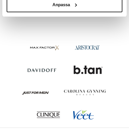
E+46
E+46
Anpassa
12,95
12,95
€
€