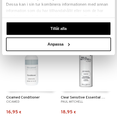
Dessa kan i sin tur kombinera informationen med annan
Bio-Pilixin® Conditioner | Men
Bio-Pilixin® Serum | Men
information som du har tillhandahållit eller som de har
SCANDINAVIAN BIOLABS
SCANDINAVIAN BIOLABS
samlat in när du har använt deras tjänster. Du godkänner
våra cookies vid fortsatt användande av vår webbplats.
28,95
52,95
€
€
Tillåt alla
Anpassa
Cicamed Conditioner
Clear Sensitive Essential Conditioner
CICAMED
PAUL MITCHELL
16,95
18,95
€
€