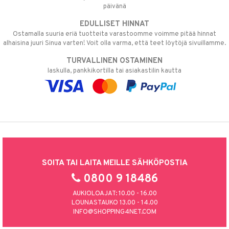
päivänä
EDULLISET HINNAT
Ostamalla suuria eriä tuotteita varastoomme voimme pitää hinnat
alhaisina juuri Sinua varten! Voit olla varma, että teet löytöjä sivuillamme.
TURVALLINEN OSTAMINEN
laskulla, pankkikortilla tai asiakastilin kautta
SOITA TAI LAITA MEILLE SÄHKÖPOSTIA
0800 9 18486
AUKIOLOAJAT: 10.00 - 16.00
LOUNASTAUKO 13.00 - 14.00
INFO@SHOPPING4NET.COM