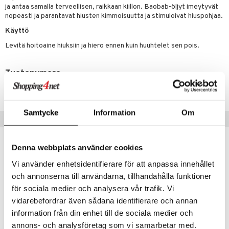
ranajo & Ihonpuhdistus
ja antaa samalla terveellisen, raikkaan kiillon. Baobab-öljyt imeytyvät
justusvoide
nopeasti ja parantavat hiusten kimmoisuutta ja stimuloivat hiuspohjaa.
Käyttö
kipuna
Levitä hoitoaine hiuksiin ja hiero ennen kuin huuhtelet sen pois.
teri
siväri
Tuotenumero
mänrajauskynät
CJH26-9Q-320-XX-XX
Samtycke
Information
Om
Suositut tuotteet
Denna webbplats använder cookies
Vi använder enhetsidentifierare för att anpassa innehållet
och annonserna till användarna, tillhandahålla funktioner
för sociala medier och analysera vår trafik. Vi
vidarebefordrar även sådana identifierare och annan
information från din enhet till de sociala medier och
annons- och analysföretag som vi samarbetar med.