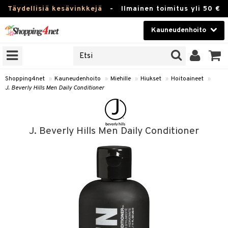
Täydellisiä kesävinkkejä
-
Ilmainen toimitus yli 50 €
Kauneudenhoito
ERKKEJÄ
Kauneudenhoito
M BRANDS
T
Piilolinssit
Shopping4net
»
Kauneudenhoito
»
Miehille
»
Hiukset
»
Hoitoaineet
»
J. Beverly Hills Men Daily Conditioner
JAT
Luontaistuotteet
UOTTEITA
Apteekki
J. Beverly Hills Men Daily Conditioner
Fitness
t
Koti & Sisustus
t Set
ito
t
Lelut, Lapsi & Vauva
jat / Kammat
inkotuotteet
stenlähtö
Tuotemerkkejä
skuurit
koistuotteet
sväri
lakorut
iikka
Kampanjat
stenlähtö
eruskettavat tuotteet
toaineet
vakorut
t Set
mit