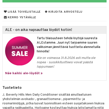
ranajotuotteet
taloöljyt
hkugeelit & saippuat
UE
LISÄÄ TOIVELISTALLE
KIRJOITA ARVOSTELU
ta & Viikset
talovoiteet
talovoiteet
e
KERRO YSTÄVÄLLE
spalvelu
distaminen
 10
 System
ksiä & vastauksia
ALE - on aika napsauttaa löydöt kotiin!
rumit
he 1: Puhdistus
ito
tuotetta
Tartu tilaisuuteen tehdä löytöjä suuresta
mänympärysvoiteet
he 2: Kirkastus
ien- ja Vartalonhoito
ALEstamme. Juuri nyt tarjoamme suuren
 verkkokaupasta
valikoiman jännittäviä tuotteita alennetuilla
he 3: Kosteutus
teudenhoito
likiilto
t
hinnoilla!
Ale on voimassa 31.8.2026 asti mutta ole
rinta ja naamiot
lipuna
matics Elixir
o
nopea - suosikkituotteesi voivat päästä
distus
ltenrajausväri
loppumaan!
yx
inkosuoja
Näe kaikki ale-löydöt »
rumit
makarvat
nique Happy
aihetta Miehille
mien/Huulten Hoito
miväri
nique Happy For Men
nhoito
Tuotetieto
kkisiveltmit
kastus
J. Beverly Hills Men Daily Conditioner sisältää ainutlaatuisen
yhdistelmän avokado-, granaattiomena-, piparminttu- ja
kkivoide
teutus & Soujaus
rosmariiniöljyjä, jotka luovat luonnollisen esteen suojatakseen hiuksia
vapailta radikaaleilta. Hoitoaine kosteuttaa hiuksia latistamatta niitä
tevoide