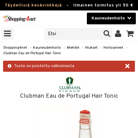
Täydellisiä kesävinkkejä
-
Ilmainen toimitus yli 50 €
Kauneudenhoito
ERKKEJÄ
Kauneudenhoito
M BRANDS
T
Piilolinssit
Shopping4net
»
Kauneudenhoito
»
Miehille
»
Hiukset
»
Hoitoaineet
»
Clubman Eau de Portugal Hair Tonic
JAT
Luontaistuotteet
×
UOTTEITA
Tuote on poistettu valikoimasta
Apteekki
Fitness
t
Koti & Sisustus
Clubman Eau de Portugal Hair Tonic
t Set
ito
t
Lelut, Lapsi & Vauva
jat / Kammat
inkotuotteet
stenlähtö
Tuotemerkkejä
skuurit
koistuotteet
sväri
lakorut
iikka
Kampanjat
stenlähtö
eruskettavat tuotteet
toaineet
vakorut
t Set
mit