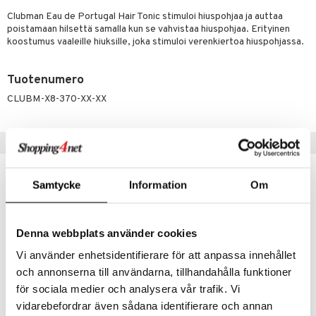
ranajotuotteet
Clubman Eau de Portugal Hair Tonic stimuloi hiuspohjaa ja auttaa
taloöljyt
hkugeelit & saippuat
UE
poistamaan hilsettä samalla kun se vahvistaa hiuspohjaa. Erityinen
ta & Viikset
talovoiteet
talovoiteet
koostumus vaaleille hiuksille, joka stimuloi verenkiertoa hiuspohjassa.
e
spalvelu
distaminen
 10
 System
Tuotenumero
ksiä & vastauksia
rumit
he 1: Puhdistus
ito
CLUBM-X8-370-XX-XX
tuotetta
mänympärysvoiteet
he 2: Kirkastus
ien- ja Vartalonhoito
 verkkokaupasta
Vinkkejä sinulle
he 3: Kosteutus
teudenhoito
likiilto
t
rinta ja naamiot
lipuna
matics Elixir
o
Samtycke
Information
Om
distus
ltenrajausväri
yx
inkosuoja
rumit
makarvat
nique Happy
aihetta Miehille
Denna webbplats använder cookies
mien/Huulten Hoito
miväri
nique Happy For Men
nhoito
Vi använder enhetsidentifierare för att anpassa innehållet
kkisiveltmit
kastus
och annonserna till användarna, tillhandahålla funktioner
för sociala medier och analysera vår trafik. Vi
kkivoide
teutus & Soujaus
vidarebefordrar även sådana identifierare och annan
tevoide