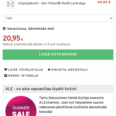
49,95 €
3 kpl/paketti - Bio-Pilixin® Refill Cartridge
ranajotuotteet
taloöljyt
hkugeelit & saippuat
UE
ta & Viikset
talovoiteet
talovoiteet
e
spalvelu
distaminen
 10
 System
Varastossa, lähetetään heti
ksiä & vastauksia
rumit
he 1: Puhdistus
ito
20,95
tuotetta
€
mänympärysvoiteet
he 2: Kirkastus
ien- ja Vartalonhoito
Maksa osamaksulla alkaen 5 € per kuukausi.
 verkkokaupasta
he 3: Kosteutus
teudenhoito
likiilto
t
LISÄÄ OSTOSKORIIN
rinta ja naamiot
lipuna
matics Elixir
o
LISÄÄ TOIVELISTALLE
KIRJOITA ARVOSTELU
distus
ltenrajausväri
yx
inkosuoja
KERRO YSTÄVÄLLE
rumit
makarvat
nique Happy
aihetta Miehille
mien/Huulten Hoito
miväri
ALE - on aika napsauttaa löydöt kotiin!
nique Happy For Men
nhoito
kkisiveltmit
Tartu tilaisuuteen tehdä löytöjä suuresta
kastus
ALEstamme. Juuri nyt tarjoamme suuren
kkivoide
teutus & Soujaus
valikoiman jännittäviä tuotteita alennetuilla
hinnoilla!
tevoide