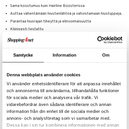
Sama koostumus kuin Hairline Boosterissa
Auttaa vähentämään hiustenlähtöä ja vahvistamaan hiustuppeja.
Parantaa hiusrajan tiheyttä ja elinvoimaisuutta
Kliinisesti testattu
100 % Vegaaninen
Käyttö
Vaihda täyttöpakkaus kuukauden kuluttua tai kun tuote on loppu.
Samtycke
Information
Om
Aseta uusi patruuna Hairline Booster -kynääsi ja käytä päivittäin
puhtaaseen, kuivaan hiusrajaan.
Hiero rullalla hitaasti pyörivin liikkein noin 2 minuuttia.
Denna webbplats använder cookies
Parhaiden tulosten saavuttamiseksi käytä päivittäin. Kliiniset
Vi använder enhetsidentifierare för att anpassa innehållet
tutkimukset osoittavat, että hiustenlähdön huomattava
vähentäminen kestää vähintään 45 päivää ja uuden hiustenkasvun
och annonserna till användarna, tillhandahålla funktioner
stimuloiminen noin 150 päivää.
för sociala medier och analysera vår trafik. Vi
Ainesosat
vidarebefordrar även sådana identifierare och annan
information från din enhet till de sociala medier och
Aqua (Water), Alcohol, Niacinamide, Caffeine, Curcuma Longa Callus
Conditioned Media, Panthenol, Vanillyl Butyl Ether, Sodium PCA,
annons- och analysföretag som vi samarbetar med.
Eucalyptus Globulus Oil, Sodium Lactate, Arginine, Aspartic Acid,
Dessa kan i sin tur kombinera informationen med annan
PCA, Pentylene Glycol, Zinc PCA, Glycine, Alanine, Serine, Valine,