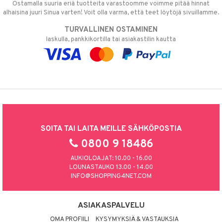
Ostamalla suuria eriä tuotteita varastoomme voimme pitää hinnat
alhaisina juuri Sinua varten! Voit olla varma, että teet löytöjä sivuillamme.
TURVALLINEN OSTAMINEN
laskulla, pankkikortilla tai asiakastilin kautta
SOITA TAI LAITA MEILLE SÄHKÖPOSTIA
0800 9 18486
AUKIOLOAJAT: 10.00 - 16.00
LOUNASTAUKO 13.00 - 14.00
INFO@SHOPPING4NET.COM
ASIAKASPALVELU
OMA PROFIILI
KYSYMYKSIÄ & VASTAUKSIA