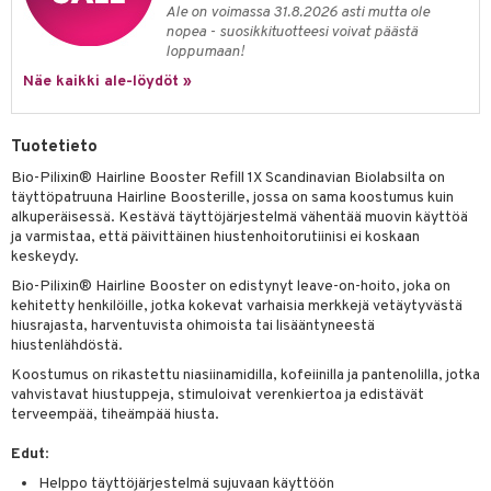
ranajo & Ihonpuhdistus
Ale on voimassa 31.8.2026 asti mutta ole
nopea - suosikkituotteesi voivat päästä
justusvoide
loppumaan!
kipuna
Näe kaikki ale-löydöt »
teri
Tuotetieto
siväri
Bio-Pilixin® Hairline Booster Refill 1X Scandinavian Biolabsilta on
mänrajauskynät
täyttöpatruuna Hairline Boosterille, jossa on sama koostumus kuin
alkuperäisessä. Kestävä täyttöjärjestelmä vähentää muovin käyttöä
ja varmistaa, että päivittäinen hiustenhoitorutiinisi ei koskaan
keskeydy.
Bio-Pilixin® Hairline Booster on edistynyt leave-on-hoito, joka on
kehitetty henkilöille, jotka kokevat varhaisia merkkejä vetäytyvästä
hiusrajasta, harventuvista ohimoista tai lisääntyneestä
hiustenlähdöstä.
Koostumus on rikastettu niasiinamidilla, kofeiinilla ja pantenolilla, jotka
vahvistavat hiustuppeja, stimuloivat verenkiertoa ja edistävät
terveempää, tiheämpää hiusta.
Edut
:
Helppo täyttöjärjestelmä sujuvaan käyttöön