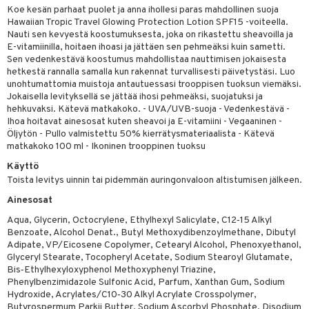
kastus
Koe kesän parhaat puolet ja anna ihollesi paras mahdollinen suoja
taloöljyt
kkivoide
Hawaiian Tropic Travel Glowing Protection Lotion SPF15 -voiteella.
teutus & Soujaus
Nauti sen kevyestä koostumuksesta, joka on rikastettu sheavoilla ja
talovoiteet
tevoide
ranajo & Ihonpuhdistus
E-vitamiinilla, hoitaen ihoasi ja jättäen sen pehmeäksi kuin sametti.
Sen vedenkestävä koostumus mahdollistaa nauttimisen jokaisesta
justusvoide
hetkestä rannalla samalla kun rakennat turvallisesti päivetystäsi. Luo
unohtumattomia muistoja antautuessasi trooppisen tuoksun viemäksi.
kipuna
Jokaisella levityksellä se jättää ihosi pehmeäksi, suojatuksi ja
hehkuvaksi. Kätevä matkakoko. - UVA/UVB-suoja - Vedenkestävä -
teri
Ihoa hoitavat ainesosat kuten sheavoi ja E-vitamiini - Vegaaninen -
Öljytön - Pullo valmistettu 50% kierrätysmateriaalista - Kätevä
siväri
matkakoko 100 ml - Ikoninen trooppinen tuoksu
mänrajauskynät
Käyttö
Toista levitys uinnin tai pidemmän auringonvaloon altistumisen jälkeen.
Ainesosat
Aqua, Glycerin, Octocrylene, Ethylhexyl Salicylate, C12‐15 Alkyl
Benzoate, Alcohol Denat., Butyl Methoxydibenzoylmethane, Dibutyl
Adipate, VP/Eicosene Copolymer, Cetearyl Alcohol, Phenoxyethanol,
Glyceryl Stearate, Tocopheryl Acetate, Sodium Stearoyl Glutamate,
Bis‐Ethylhexyloxyphenol Methoxyphenyl Triazine,
Phenylbenzimidazole Sulfonic Acid, Parfum, Xanthan Gum, Sodium
Hydroxide, Acrylates/C10‐30 Alkyl Acrylate Crosspolymer,
Butyrospermum Parkii Butter, Sodium Ascorbyl Phosphate, Disodium