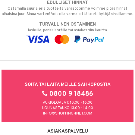
EDULLISET HINNAT
Ostamalla suuria eriä tuotteita varastoomme voimme pitää hinnat
alhaisina juuri Sinua varten! Voit olla varma, että teet löytöjä sivuillamme.
TURVALLINEN OSTAMINEN
laskulla, pankkikortilla tai asiakastilin kautta
SOITA TAI LAITA MEILLE SÄHKÖPOSTIA
0800 9 18486
AUKIOLOAJAT: 10.00 - 16.00
LOUNASTAUKO 13.00 - 14.00
INFO@SHOPPING4NET.COM
ASIAKASPALVELU