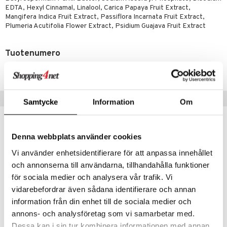
EDTA, Hexyl Cinnamal, Linalool, Carica Papaya Fruit Extract,
Mangifera Indica Fruit Extract, Passiflora Incarnata Fruit Extract,
Plumeria Acutifolia Flower Extract, Psidium Guajava Fruit Extract
Tuotenumero
CHWAU-HT-100-XX-XX
Suositut tuotteet
Samtycke
Information
Om
Denna webbplats använder cookies
Vi använder enhetsidentifierare för att anpassa innehållet
och annonserna till användarna, tillhandahålla funktioner
för sociala medier och analysera vår trafik. Vi
vidarebefordrar även sådana identifierare och annan
information från din enhet till de sociala medier och
annons- och analysföretag som vi samarbetar med.
Dessa kan i sin tur kombinera informationen med annan