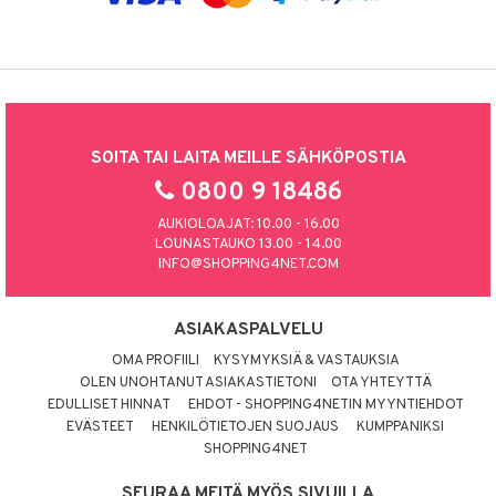
SOITA TAI LAITA MEILLE SÄHKÖPOSTIA
0800 9 18486
AUKIOLOAJAT: 10.00 - 16.00
LOUNASTAUKO 13.00 - 14.00
INFO@SHOPPING4NET.COM
ASIAKASPALVELU
OMA PROFIILI
KYSYMYKSIÄ & VASTAUKSIA
OLEN UNOHTANUT ASIAKASTIETONI
OTA YHTEYTTÄ
EDULLISET HINNAT
EHDOT - SHOPPING4NETIN MYYNTIEHDOT
EVÄSTEET
HENKILÖTIETOJEN SUOJAUS
KUMPPANIKSI
SHOPPING4NET
SEURAA MEITÄ MYÖS SIVUILLA