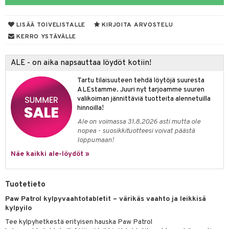
makarvat
nique Happy
aihetta Miehille
taloöljyt
mien/Huulten Hoito
miväri
nique Happy For Men
nhoito
LISÄÄ TOIVELISTALLE
KIRJOITA ARVOSTELU
talovoiteet
kkisiveltmit
kastus
KERRO YSTÄVÄLLE
kkivoide
teutus & Soujaus
ALE - on aika napsauttaa löydöt kotiin!
tevoide
ranajo & Ihonpuhdistus
Tartu tilaisuuteen tehdä löytöjä suuresta
justusvoide
ALEstamme. Juuri nyt tarjoamme suuren
valikoiman jännittäviä tuotteita alennetuilla
kipuna
hinnoilla!
teri
Ale on voimassa 31.8.2026 asti mutta ole
nopea - suosikkituotteesi voivat päästä
siväri
loppumaan!
Näe kaikki ale-löydöt »
mänrajauskynät
Tuotetieto
Paw Patrol kylpyvaahtotabletit – värikäs vaahto ja leikkisä
kylpyilo
Tee kylpyhetkestä erityisen hauska Paw Patrol