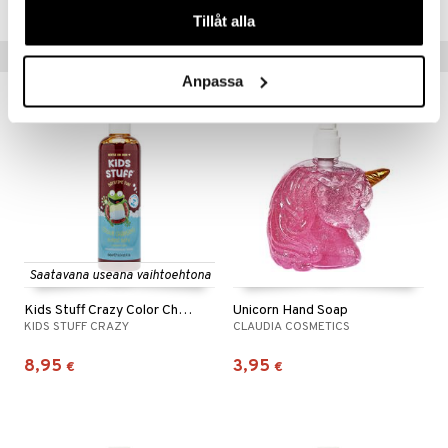
Tillåt alla
Suositut tuotteet
Anpassa
Saatavana useana vaihtoehtona
Kids Stuff Crazy Color Changing Bubble Bath
Unicorn Hand Soap
KIDS STUFF CRAZY
CLAUDIA COSMETICS
8,95
3,95
€
€