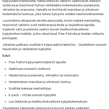
kylpyvaahtotableteilla! Nämä leikkisät tabletit vaahtoavat ihanasti
vedessä ja muuttavat kylvyn värikkääksi kokemukseksi punaisena,
vihreänä tai oranssina. Samalla ne levittävät mansikan ja sitruksen
hedelmäistä tuoksua, joka tekee kylvystä vieläkin nautinnollisemman.
Luonnollista alkuperää olevilla ainesosilla, kuten makea manteliöljy,
rikastetut tabletit ovat hellävaraisia iholle ja täydellisiä lapsille.
Kuplivat värit ja pehmeä vaahto luovat mielikuvituksellisen
kylpyhetken kaikille, jotka rakastavat Paw Patrolia ja heidän rohkeita
pentujaan.
Jokainen pakkaus sisältää 6 kylpyvaahtotablettia – täydellinen useisiin
hauskoihin ja värikkäisiin kylpyihin.
Edut:
Paw Patrol kylpyvaahtotabletit lapsille
Vaahtoaa runsaasti vedessä
Värjää kylvyn punaiseksi, vihreäksi tai oranssiksi
Hedelmäinen mansikan ja sitruksen tuoksu
Sisältää makeaa manteliöljyä
6-pack – riittää useisiin kylpyihin
Luo leikkisän ja mielikuvituksellisen kylpykokemuksen
Täydellinen tekemään jokaisesta kylvystä värikäs seikkailu!