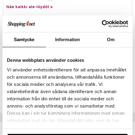
Näe kaikki ale-löydöt »
umi
le
Tuotetieto
 Patrol
Kaunis Muumi-toilettilaukku, valmistettu vettä hylkivästä
polyesterikankaasta, jossa on PFAS-vapaa kyllästys. Vedenkestävä
pi Pitkätossu
Samtycke
Information
Om
vetoketju ylhäällä, avoin tasku sisällä ja hopeanväriset
sa Possu
metalliyksityiskohdat.
Materiaali
: 100 % polyesteriä.
 MASKS
Denna webbplats använder cookies
Hoito
: Pintapesu.
Vi använder enhetsidentifierare för att anpassa innehållet
kemon
Mitat
: 25 x 19 x 12 cm.
och annonserna till användarna, tillhandahålla funktioner
ållan
för sociala medier och analysera vår trafik. Vi
Tuotenumero
er Mario
vidarebefordrar även sådana identifierare och annan
information från din enhet till de sociala medier och
TMB79-1-XX
ru & Pesonen
annons- och analysföretag som vi samarbetar med.
Dessa kan i sin tur kombinera informationen med annan
Vinkkejä sinulle
information som du har tillhandahållit eller som de har
samlat in när du har använt deras tjänster. Du godkänner
våra cookies vid fortsatt användande av vår webbplats.