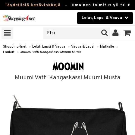
Täydellisiä kesävinkkejä
-
Ilmainen toimitus yli 50 €
Lelut, Lapsi & Vauva
ERKKEJÄ
Kauneudenhoito
JAT
UOTTEITA
Piilolinssit
Shopping4net
»
Lelut, Lapsi & Vauva
»
Vauva & Lapsi
»
Matkalle
»
Laukut
»
Muumi Vatti Kangaskassi Muumi Musta
Luontaistuotteet
u
Apteekki
lumateriaalit
Muumi Vatti Kangaskassi Muumi Musta
atteet
lusetti
lukirjat
Fitness
pi
kirjat
t
Koti & Sisustus
gingsit
ut
rvikkeet
rjat
atteet & Sukat
lelut
Lelut, Lapsi & Vauva
luvaha
pelit
vot
Tuotemerkkejä
oradat
ja maalaa
et
t
alaa
Kampanjat
ot
 Real
Lapsi
otteet
it
lentereita
alaa
elit