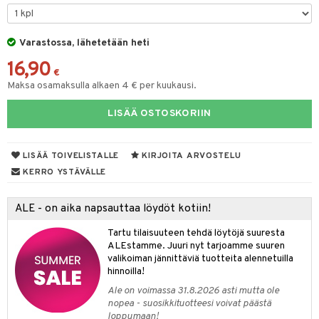
O Minecraft
entarvikkeita
ten Huonekalut
ten aterimet
gformers
inkolasit
ta
blarna
taleikit
elut
GO Ninjago
ens Barn
Varastossa, lähetetään heti
tot
ka- & Säilytyslaatikot
ikat
ut ja lakit
tman
ysitterit
isuus
oleikit
neuvot
16,90
GO Speed Champions
ållan
lytys
tipullot & Tarvikkeet
kalut
starvikkeita
libompa
uviltti
opelit
iviteettilelut
€
spalvelu
Maksa osamaksulla alkaen 4 € per kuukausi.
GO Spidey
ffi Love
gyn vaatteet
ipullot & Tarvikkeet
ut
ney
iilit
elyvaunut
ksiä & vastauksia
LISÄÄ OSTOSKORIIN
O Super Heroes
mintahahmot
ut
ney Prinsessat
ulelut & helistimet
ettävät lelut
tuotetta
ic
apussit
eli
uvajumppa
LISÄÄ TOIVELISTALLE
KIRJOITA ARVOSTELU
 verkkokaupasta
zen
KERRO YSTÄVÄLLE
mähäkkimies
ALE - on aika napsauttaa löydöt kotiin!
ry Potter
Tartu tilaisuuteen tehdä löytöjä suuresta
lo Kitty
ALEstamme. Juuri nyt tarjoamme suuren
valikoiman jännittäviä tuotteita alennetuilla
.L.
hinnoilla!
mmi Lehmä
Ale on voimassa 31.8.2026 asti mutta ole
nopea - suosikkituotteesi voivat päästä
le
loppumaan!