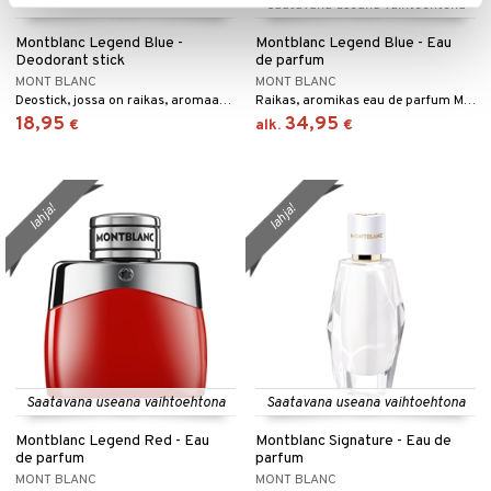
Saatavana useana vaihtoehtona
Montblanc Legend Blue -
Montblanc Legend Blue - Eau
Deodorant stick
de parfum
MONT BLANC
MONT BLANC
Deostick, jossa on raikas, aromaattinen tuoksu Montblancilta.
Raikas, aromikas eau de parfum Montblancilta
18,95
34,95
€
alk.
€
lahja!
lahja!
Saatavana useana vaihtoehtona
Saatavana useana vaihtoehtona
Montblanc Legend Red - Eau
Montblanc Signature - Eau de
de parfum
parfum
MONT BLANC
MONT BLANC