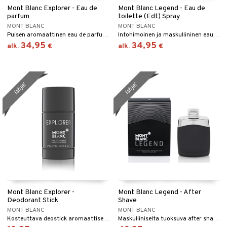
Mont Blanc Explorer - Eau de
Mont Blanc Legend - Eau de
taloöljyt
ta & Viikset
talovoiteet
parfum
toilette (Edt) Spray
linssit
MONT BLANC
MONT BLANC
talovoiteet
distaminen
Puisen aromaattinen eau de parfum - MontBlanc
Intohimoinen ja maskuliininen eau de toilette Mont Blancilta
UE
34,95
34,95
alk.
€
alk.
€
rumit
e
mänympärysvoiteet
 10
 System
lahja!
lahja!
he 1: Puhdistus
ito
he 2: Kirkastus
ien- ja Vartalonhoito
he 3: Kosteutus
teudenhoito
likiilto
t
rinta ja naamiot
lipuna
matics Elixir
o
distus
ltenrajausväri
yx
inkosuoja
rumit
makarvat
nique Happy
aihetta Miehille
spalvelu
Mont Blanc Explorer -
Mont Blanc Legend - After
mien/Huulten Hoito
miväri
nique Happy For Men
nhoito
Deodorant Stick
Shave
ksiä & vastauksia
MONT BLANC
MONT BLANC
kkisiveltmit
kastus
Kosteuttava deostick aromaattisen puisella tuoksulla - Mont Blanc
Maskuliiniselta tuoksuva after shave Mont Blancilta
tuotetta