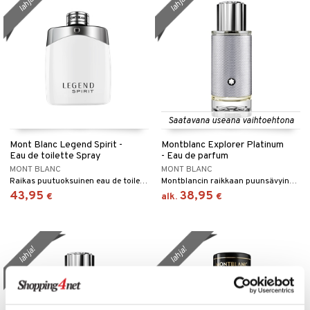
lahja!
lahja!
Saatavana useana vaihtoehtona
Mont Blanc Legend Spirit -
Montblanc Explorer Platinum
Eau de toilette Spray
- Eau de parfum
MONT BLANC
MONT BLANC
Raikas puutuoksuinen eau de toilette Mont Blancilta
Montblancin raikkaan puunsävyinen eau de parfum
43,95
38,95
€
alk.
€
lahja!
lahja!