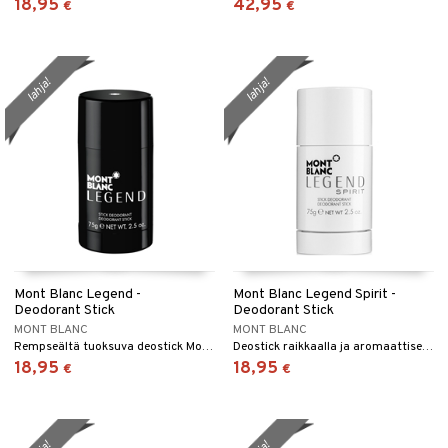
18,95
42,95
kkivoide
€
€
teutus & Soujaus
 verkkokaupasta
tevoide
ranajo & Ihonpuhdistus
justusvoide
lahja!
lahja!
kipuna
teri
siväri
mänrajauskynät
Mont Blanc Legend -
Mont Blanc Legend Spirit -
Deodorant Stick
Deodorant Stick
MONT BLANC
MONT BLANC
Rempseältä tuoksuva deostick Mont Blancilta
Deostick raikkaalla ja aromaattisella tuoksulla - Mont Blanc
18,95
18,95
€
€