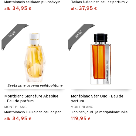
Montblancin raikkaan puunsävyinen eau de parfum karismaattisella luonteella
Raikas kukkainen eau de parfum vaniljan tuoksulla
34,95
37,95
alk.
€
alk.
€
lahja!
lahja!
Saatavana useana vaihtoehtona
Montblanc Signature Absolue
Montblanc Star Oud - Eau de
- Eau de parfum
parfum
MONT BLANC
MONT BLANC
Montblancin kukkainen eau de parfum
Ikoninen, oud- ja meripihkantuoksuinen eau de parfum Montblancilta.
34,95
119,95
alk.
€
€