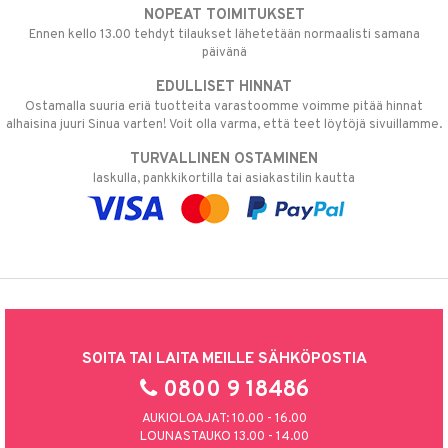
NOPEAT TOIMITUKSET
Ennen kello 13.00 tehdyt tilaukset lähetetään normaalisti samana
päivänä
EDULLISET HINNAT
Ostamalla suuria eriä tuotteita varastoomme voimme pitää hinnat
alhaisina juuri Sinua varten! Voit olla varma, että teet löytöjä sivuillamme.
TURVALLINEN OSTAMINEN
laskulla, pankkikortilla tai asiakastilin kautta
SOITA TAI LAITA MEILLE SÄHKÖPOSTIA
0800 9 18486
AUKIOLOAJAT: 10.00 - 16.00
LOUNASTAUKO 13.00 - 14.00