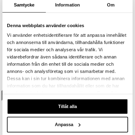
Samtycke
Information
Om
Denna webbplats använder cookies
Saatavana useana vaihtoehtona
Saatavana useana vaihtoehtona
Vi använder enhetsidentifierare för att anpassa innehållet
Montblanc Explorer Ultra
Montblanc Legend - Eau de
och annonserna till användarna, tillhandahålla funktioner
Blue - Eau de parfum
parfum
MONT BLANC
MONT BLANC
för sociala medier och analysera vår trafik. Vi
Montblanc aromaattisen sitruksenraikas eau de parfum
Montblancin nahansävyinen eau de parfum
vidarebefordrar även sådana identifierare och annan
34,95
50,95
alk.
€
alk.
€
information från din enhet till de sociala medier och
annons- och analysföretag som vi samarbetar med.
Dessa kan i sin tur kombinera informationen med annan
lahja!
lahja!
information som du har tillhandahållit eller som de har
samlat in när du har använt deras tjänster. Du godkänner
våra cookies vid fortsatt användande av vår webbplats.
Tillåt alla
Anpassa