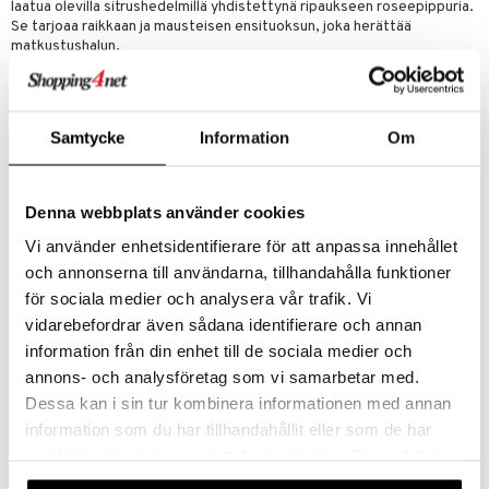
laatua olevilla sitrushedelmillä yhdistettynä ripaukseen roseepippuria.
Se tarjoaa raikkaan ja mausteisen ensituoksun, joka herättää
matkustushalun.
Merellinen akordi tarjoaa tuoksun sykkivän sydämen yhdessä
syvänsinisten akvaattisten nuottien kanssa, jotka ovat syntyneen
sekoituksesta merellisiä ja ilmavia nuotteja. Tuloksena on raikas tuuli,
joka vie meidät alppimaisemiin mukanaan ripaus merituulta. Nämä
Samtycke
Information
Om
raikkaat, suolaiset, ja ilmavat nuotit asetetaan vastakkain meripihkan
aistikkaan ja syvän tuoksun kanssa.
Viimeinen kohdattava tuoksu vie meidät Intialaiselle Sulawesin
Denna webbplats använder cookies
saarelle ja kohtaamme pohjanuotin, jota määrittää tuoksun rakenne,
Montblacin ylellisesti tuottama patsuli. Tässä patsulissa valo ja
Vi använder enhetsidentifierare för att anpassa innehållet
puhtaus yhdistyvät mestarillisella tavalla puunsävyihin, jotka antavat
och annonserna till användarna, tillhandahålla funktioner
tuoksulle runsaan pohjasävyn yhdistettynä nahan nuottiin.
för sociala medier och analysera vår trafik. Vi
Tuoksu koettavaksi!
vidarebefordrar även sådana identifierare och annan
Ensituoksu:
bergamotti, sitrus ja roseepippuri
information från din enhet till de sociala medier och
Sydäntuoksu:
merellinen akordi ja amber
annons- och analysföretag som vi samarbetar med.
Pohjanuotti:
patsuli, puunsävyt ja nahka
Dessa kan i sin tur kombinera informationen med annan
information som du har tillhandahållit eller som de har
Tuotenumero
samlat in när du har använt deras tjänster. Du godkänner
CMB16-VD-30-XX-XX
våra cookies vid fortsatt användande av vår webbplats.