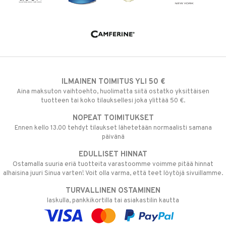
ILMAINEN TOIMITUS YLI 50 €
Aina maksuton vaihtoehto, huolimatta siitä ostatko yksittäisen
tuotteen tai koko tilauksellesi joka ylittää 50 €.
NOPEAT TOIMITUKSET
Ennen kello 13.00 tehdyt tilaukset lähetetään normaalisti samana
päivänä
EDULLISET HINNAT
Ostamalla suuria eriä tuotteita varastoomme voimme pitää hinnat
alhaisina juuri Sinua varten! Voit olla varma, että teet löytöjä sivuillamme.
TURVALLINEN OSTAMINEN
laskulla, pankkikortilla tai asiakastilin kautta