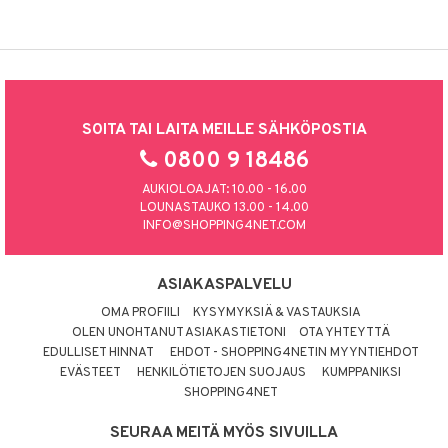
SOITA TAI LAITA MEILLE SÄHKÖPOSTIA
0800 9 18486
AUKIOLOAJAT: 10.00 - 16.00
LOUNASTAUKO 13.00 - 14.00
INFO@SHOPPING4NET.COM
ASIAKASPALVELU
OMA PROFIILI
KYSYMYKSIÄ & VASTAUKSIA
OLEN UNOHTANUT ASIAKASTIETONI
OTA YHTEYTTÄ
EDULLISET HINNAT
EHDOT - SHOPPING4NETIN MYYNTIEHDOT
EVÄSTEET
HENKILÖTIETOJEN SUOJAUS
KUMPPANIKSI
SHOPPING4NET
SEURAA MEITÄ MYÖS SIVUILLA