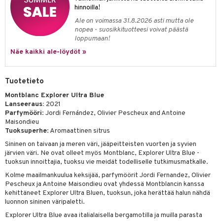
hinnoilla!
teri
Ale on voimassa 31.8.2026 asti mutta ole
nopea - suosikkituotteesi voivat päästä
siväri
loppumaan!
mänrajauskynät
Näe kaikki ale-löydöt »
Tuotetieto
Montblanc Explorer Ultra Blue
Lanseeraus:
2021
Parfymööri
: Jordi Fernández, Olivier Pescheux and Antoine
Maisondieu
Tuoksuperhe
: Aromaattinen sitrus
Sininen on taivaan ja meren väri, jääpeitteisten vuorten ja syvien
järvien väri. Ne ovat olleet myös Montblanc, Explorer Ultra Blue -
tuoksun innoittajia, tuoksu vie meidät todelliselle tutkimusmatkalle.
Kolme maailmankuulua keksijää, parfymöörit Jordi Fernandez, Olivier
Pescheux ja Antoine Maisondieu ovat yhdessä Montblancin kanssa
kehittäneet Explorer Ultra Bluen, tuoksun, joka herättää halun nähdä
luonnon sininen väripaletti.
Explorer Ultra Blue avaa italialaisella bergamotilla ja muilla parasta