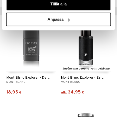
Tillåt alla
Vinkkejä sinulle
Anpassa
Saatavana useana vaihtoehtona
Mont Blanc Explorer - Deodorant Stick
Mont Blanc Explorer - Eau de parfum
MONT BLANC
MONT BLANC
18,95
34,95
€
alk.
€