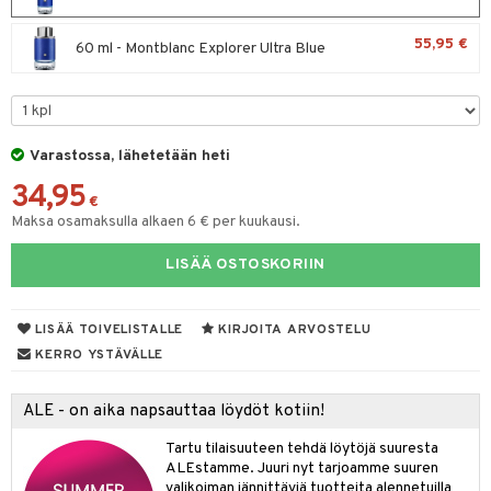
spalvelu
taloöljyt
 10
 System
55,95 €
60 ml - Montblanc Explorer Ultra Blue
ksiä & vastauksia
talovoiteet
he 1: Puhdistus
ito
tuotetta
he 2: Kirkastus
ien- ja Vartalonhoito
 verkkokaupasta
he 3: Kosteutus
teudenhoito
likiilto
t
Varastossa, lähetetään heti
rinta ja naamiot
lipuna
34,95
matics Elixir
o
€
Maksa osamaksulla alkaen 6 € per kuukausi.
distus
ltenrajausväri
yx
inkosuoja
rumit
makarvat
nique Happy
LISÄÄ OSTOSKORIIN
aihetta Miehille
mien/Huulten Hoito
miväri
nique Happy For Men
nhoito
LISÄÄ TOIVELISTALLE
KIRJOITA ARVOSTELU
kkisiveltmit
kastus
KERRO YSTÄVÄLLE
kkivoide
teutus & Soujaus
ALE - on aika napsauttaa löydöt kotiin!
tevoide
ranajo & Ihonpuhdistus
Tartu tilaisuuteen tehdä löytöjä suuresta
justusvoide
ALEstamme. Juuri nyt tarjoamme suuren
kipuna
valikoiman jännittäviä tuotteita alennetuilla