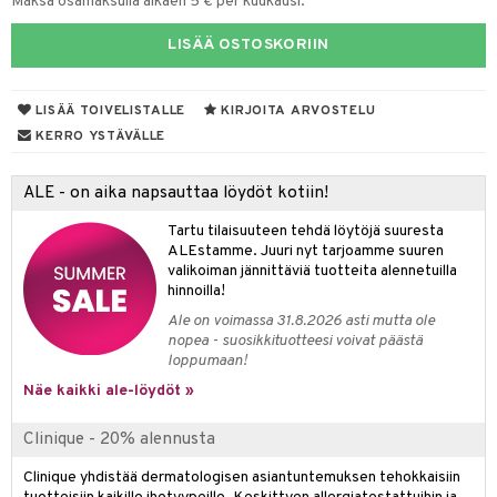
Maksa osamaksulla alkaen 5 € per kuukausi.
taloöljyt
kkivoide
LISÄÄ OSTOSKORIIN
talovoiteet
tevoide
hjustusvoide
LISÄÄ TOIVELISTALLE
KIRJOITA ARVOSTELU
KERRO YSTÄVÄLLE
kipuna
teri
ALE - on aika napsauttaa löydöt kotiin!
siväri
Tartu tilaisuuteen tehdä löytöjä suuresta
ALEstamme. Juuri nyt tarjoamme suuren
mänrajauskynät
valikoiman jännittäviä tuotteita alennetuilla
hinnoilla!
t
Ale on voimassa 31.8.2026 asti mutta ole
matics Elixir
o
nopea - suosikkituotteesi voivat päästä
loppumaan!
yx
inkosuoja
Näe kaikki ale-löydöt »
nique Happy
aihetta Miehille
spalvelu
Clinique - 20% alennusta
nique Happy For Men
nhoito
ksiä & vastauksia
Clinique yhdistää dermatologisen asiantuntemuksen tehokkaisiin
kastus