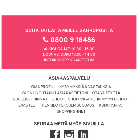
SOITA TAI LAITA MEILLE SÄHKÖPOSTIA
0800 9 18486
AUKIOLOAJAT: 10.00 - 16.00
LOUNASTAUKO 13.00 - 14.00
INFO@SHOPPING4NET.COM
ASIAKASPALVELU
OMA PROFIILI
KYSYMYKSIÄ & VASTAUKSIA
OLEN UNOHTANUT ASIAKASTIETONI
OTA YHTEYTTÄ
EDULLISET HINNAT
EHDOT - SHOPPING4NETIN MYYNTIEHDOT
EVÄSTEET
HENKILÖTIETOJEN SUOJAUS
KUMPPANIKSI
SHOPPING4NET
SEURAA MEITÄ MYÖS SIVUILLA