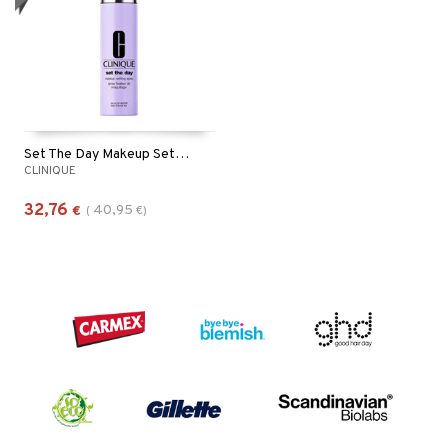
Set The Day Makeup Setting Spray
CLINIQUE
32,76
40,95
€
(
€
)