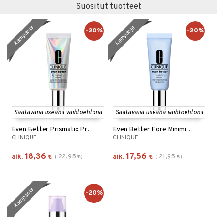
Suositut tuotteet
kampanja
kampanja
-20%
-20%
Saatavana useana vaihtoehtona
Saatavana useana vaihtoehtona
Even Better Prismatic Primer
Even Better Pore Minimizer Primer
CLINIQUE
CLINIQUE
18,36
17,56
22,95
21,95
alk.
€
(
€
)
alk.
€
(
€
)
kampanja
-20%