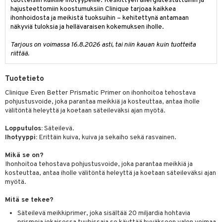
tuotteisiin kaikille ihotyypeille. Keskittyen allergiatestattuihin ja
tuotetta
hajusteettomiin koostumuksiin Clinique tarjoaa kaikkea
teutus & Soujaus
ihonhoidosta ja meikistä tuoksuihin – kehitettynä antamaan
 verkkokaupasta
näkyviä tuloksia ja hellävaraisen kokemuksen iholle.
ranajo & Ihonpuhdistus
Tarjous on voimassa 16.8.2026 asti, tai niin kauan kuin tuotteita
riittää.
Tuotetieto
Clinique Even Better Prismatic Primer on ihonhoitoa tehostava
pohjustusvoide, joka parantaa meikkiä ja kosteuttaa, antaa iholle
välitöntä heleyttä ja koetaan säteileväksi ajan myötä.
Lopputulos:
Säteilevä.
Ihotyyppi:
Erittäin kuiva, kuiva ja sekaiho sekä rasvainen.
Mikä se on?
Ihonhoitoa tehostava pohjustusvoide, joka parantaa meikkiä ja
kosteuttaa, antaa iholle välitöntä heleyttä ja koetaan säteileväksi ajan
myötä.
Mitä se tekee?
Säteilevä meikkiprimer, joka sisältää 20 miljardia hohtavia