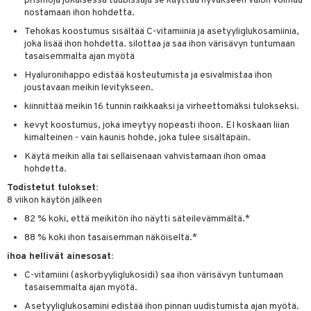
prismoja jokaisessa tuubissaja se käyttää hyväkseen valon voimaa
nostamaan ihon hohdetta.
Tehokas koostumus sisältää C-vitamiinia ja asetyyliglukosamiinia,
joka lisää ihon hohdetta. silottaa ja saa ihon värisävyn tuntumaan
tasaisemmalta ajan myötä
Hyaluronihappo edistää kosteutumista ja esivalmistaa ihon
joustavaan meikin levitykseen.
kiinnittää meikin 16 tunnin raikkaaksi ja virheettomäksi tulokseksi.
kevyt koostumus, joka imeytyy nopeasti ihoon. EI koskaan liian
kimalteinen - vain kaunis hohde, joka tulee sisältäpäin.
Käytä meikin alla tai sellaisenaan vahvistamaan ihon omaa
hohdetta.
Todistetut tulokset:
8 viikon käytön jälkeen
82 % koki, että meikitön iho näytti säteilevämmältä.*
88 % koki ihon tasaisemman näköiseltä.*
ihoa hellivät ainesosat:
C-vitamiini (askorbyyliglukosidi) saa ihon värisävyn tuntumaan
tasaisemmalta ajan myötä.
Asetyyliglukosamini edistää ihon pinnan uudistumista ajan myötä.