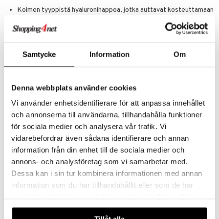
Kolmen tyyppistä hyaluronihappoa, jotka auttavat kosteuttamaan
ihoa välittömästi ja ajan myötä.
Tuotetietoa:
- Hajusteeton
- Allergiatestattu.
Samtycke
Information
Om
- Silikoniton
- Ei aiheuta aknea
- Öljytön
- Dermatologisesti testattu
Denna webbplats använder cookies
- Silmälääkärin testaama
- Sopii piilolinssien käyttäjille
Vi använder enhetsidentifierare för att anpassa innehållet
och annonserna till användarna, tillhandahålla funktioner
*Kliininen testi 33 naisen keskuudessa 8 viikon tuotekäytön jälkeen.
för sociala medier och analysera vår trafik. Vi
Käyttö
vidarebefordrar även sådana identifierare och annan
Levitä ohut kerros puhtaalle ja kosteutetulle iholle.
information från din enhet till de sociala medier och
Levitä koko kasvoille ennen meikkivoidetta tai käytä sellaisenaan.
annons- och analysföretag som vi samarbetar med.
Anna kuivua minuutin ajan ennen meikkivoiteen levittämistä.
Dessa kan i sin tur kombinera informationen med annan
Voidaan myös käyttä highlighterin tapaan, levitä meikkivoiteen
information som du har tillhandahållit eller som de har
päälle kasvojen korkeimpiin kohtiin.
samlat in när du har använt deras tjänster. Du godkänner
Ainesosat
våra cookies vid fortsatt användande av vår webbplats.
Tillåt alla