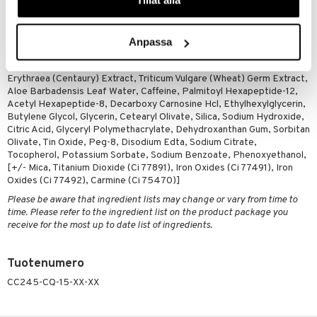
Water\Aqua\Eau, Propanediol, Betaine, Algae Extract, Ammonium
Acryloyldimethyltaurate/Vp Copolymer, Ascorbyl Glucoside, Acetyl
Glucosamine, Trehalose, Tocopheryl Acetate, Squalane, Sodium
Hyaluronate, Hordeum Distichon (Barley) Extract\Extrait D'Orge À
Anpassa
Deux Rangs, Prunus Amygdalus Dulcis (Sweet Almond) Seed Extract,
Sigesbeckia Orientalis (St. Paul'S Wort) Extract, Centaurium
Erythraea (Centaury) Extract, Triticum Vulgare (Wheat) Germ Extract,
Aloe Barbadensis Leaf Water, Caffeine, Palmitoyl Hexapeptide-12,
Acetyl Hexapeptide-8, Decarboxy Carnosine Hcl, Ethylhexylglycerin,
Butylene Glycol, Glycerin, Cetearyl Olivate, Silica, Sodium Hydroxide,
Citric Acid, Glyceryl Polymethacrylate, Dehydroxanthan Gum, Sorbitan
Olivate, Tin Oxide, Peg-8, Disodium Edta, Sodium Citrate,
Tocopherol, Potassium Sorbate, Sodium Benzoate, Phenoxyethanol,
[+/- Mica, Titanium Dioxide (Ci 77891), Iron Oxides (Ci 77491), Iron
Oxides (Ci 77492), Carmine (Ci 75470)]
Please be aware that ingredient lists may change or vary from time to
time. Please refer to the ingredient list on the product package you
receive for the most up to date list of ingredients.
Tuotenumero
CC245-CQ-15-XX-XX