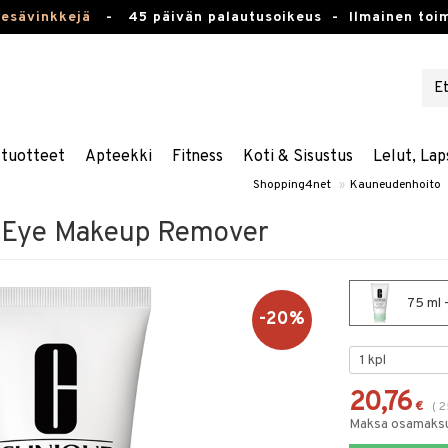
kesävinkkejä
-
45 päivän palautusoikeus -
Ilmainen toim
stuotteet
Apteekki
Fitness
Koti & Sisustus
Lelut, Lap
Shopping4net
»
Kauneudenhoito
e Eye Makeup Remover
75 ml 
-20%
20,76
€
(
2
Maksa osamaksul