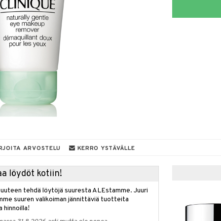
RJOITA ARVOSTELU
KERRO YSTÄVÄLLE
a löydöt kotiin!
isuuteen tehdä löytöjä suuresta ALEstamme. Juuri
mme suuren valikoiman jännittäviä tuotteita
a hinnoilla!