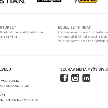
MITUKSET
EDULLISET HINNAT
00 tehdyt tilaukset lähetetään
Ostamalla suuria eriä tuotteita 
mana päivänä
voimme pitää hinnat alhaisina juuri
Voit olla varma, että teet löytöjä 
LVELU
SEURAA MEITÄ MYÖS SIVU
 VASTAUKSIA
UT ASIAKASTIETONI
Ä
NNAT
PING4NETIN MYYNTIEHDOT