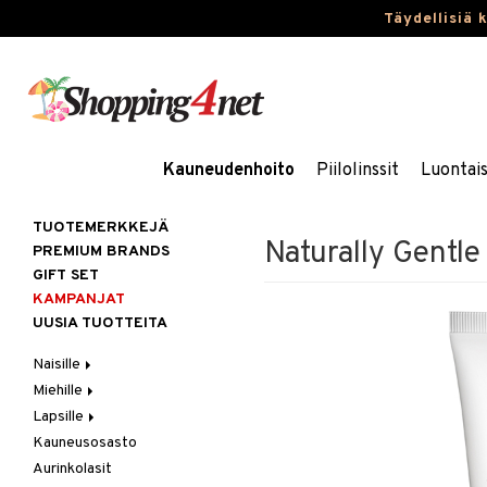
Täydellisiä 
Kauneudenhoito
Piilolinssit
Luontai
TUOTEMERKKEJÄ
Naturally Gentl
PREMIUM BRANDS
GIFT SET
KAMPANJAT
UUSIA TUOTTEITA
Naisille
Miehille
Hiukset
Lapsille
Ihonhoito
Hiukset
Gift Set
Kauneusosasto
Korut
Ihonhoito
Kosmetiikkalaukkuja
Harjat / Kammat
Aurinkotuotteet
Hiustenlähtö
Aurinkolasit
Kosmetiikka
Parfyymit
Kylpytuotteita
Hiuskuurit
Erikoistuotteet
Kaulakorut
Hiusväri
Aurinkotuotteet