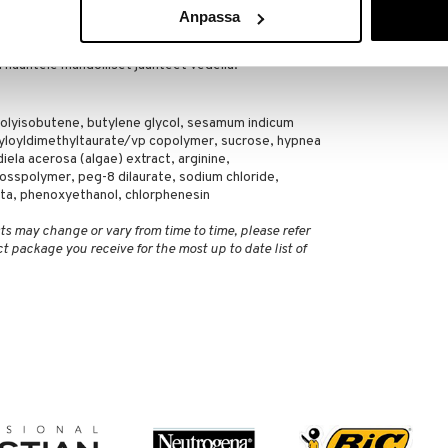
Anpassa
 kerrallaan. Ota tippa vanulapulle. Sulje silmä ja hiero
a ylöspäin ja sitten alaspäin, avaa silmä ja kuivaa
i huuhtele mahdolliset jäänteet vedellä.
lyisobutene, butylene glycol, sesamum indicum
yloyldimethyltaurate/vp copolymer, sucrose, hypnea
diela acerosa (algae) extract, arginine,
rosspolymer, peg-8 dilaurate, sodium chloride,
ta, phenoxyethanol, chlorphenesin
ts may change or vary from time to time, please refer
ct package you receive for the most up to date list of