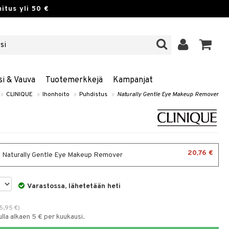
itus yli 50 €
si & Vauva
Tuotemerkkejä
Kampanjat
»
CLINIQUE
»
Ihonhoito
»
Puhdistus
»
Naturally Gentle Eye Makeup Remover
20,76 €
- Naturally Gentle Eye Makeup Remover
Varastossa, lähetetään heti
5,95
€
)
la alkaen 5 € per kuukausi.