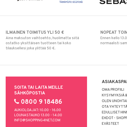
ILMAINEN TOIMITUS YLI 50 €
NOPEAT TOI
Aina maksuton vaihtoehto, huolimatta siitä
Ennen kello 13.
ostatko yksittäisen tuotteen tai koko
normaalisti sa
tilauksellesi joka ylittää 50 €.
ASIAKASPA
SOITA TAI LAITA MEILLE
OMA PROFIILI
SÄHKÖPOSTIA
KYSYMYKSIÄ &
0800 9 18486
OLEN UNOHTAN
OTA YHTEYTT
AUKIOLOAJAT: 10.00 - 16.00
EDULLISET HI
LOUNASTAUKO 13.00 - 14.00
EHDOT - SHOP
INFO@SHOPPING4NET.COM
EVÄSTEET