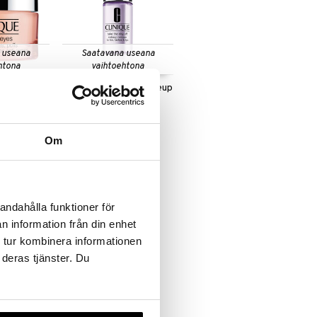
 useana
Saatavana useana
htona
vaihtoehtona
s
Take The Day Off Makeup
Remover
CLINIQUE
13,96
€
alk.
€
Om
andahålla funktioner för
n information från din enhet
 tur kombinera informationen
 deras tjänster. Du