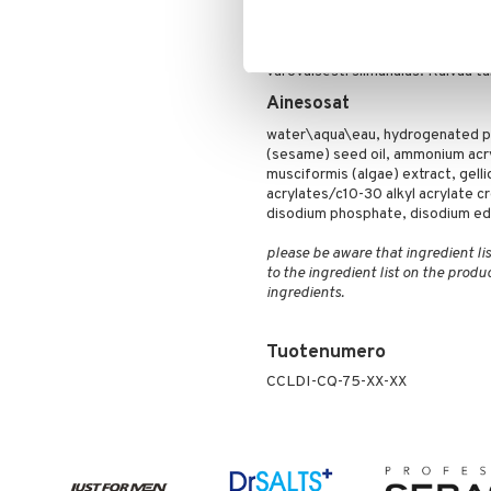
Käyttö
Käytä aamuin illoin. Puhdista silmä
kevyesti luomella ja ripsillä. Kuiva
varovaisesti silmänalus. Kuivaa ta
Ainesosat
water\aqua\eau, hydrogenated po
(sesame) seed oil, ammonium acr
musciformis (algae) extract, gelli
acrylates/c10-30 alkyl acrylate c
disodium phosphate, disodium ed
please be aware that ingredient lis
to the ingredient list on the produ
ingredients.
Tuotenumero
CCLDI-CQ-75-XX-XX