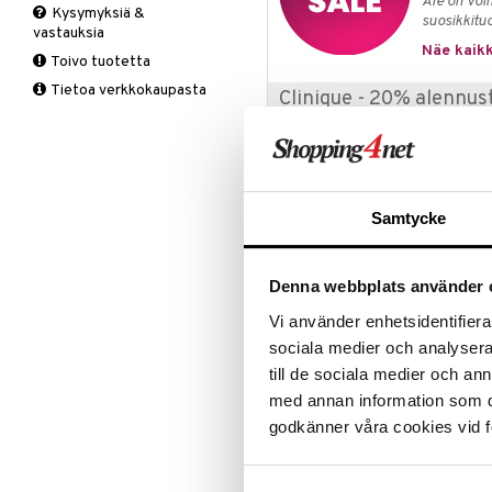
Ale on voi
Kysymyksiä &
Meikkisiveltmit
Kirkastus
suosikkitu
vastauksia
Meikkivoide
Kosteutus & Soujaus
Näe kaikk
Toivo tuotetta
Peitevoide
Parranajo &
Tietoa verkkokaupasta
Ihonpuhdistus
Clinique - 20% alennus
Pohjustusvoide
Poskipuna
Clinique yhdistää dermatologise
Puuteri
kaikille ihotyypeille. Keskittyen
koostumuksiin Clinique tarjoaa k
Ripsiväri
kehitettynä antamaan näkyviä tu
Silmänrajauskynät
Samtycke
Tarjous on voimassa 16.8.2026 asti
Denna webbplats använder 
Tuotetieto
Vi använder enhetsidentifierar
Naturally Gentle Eye Makeup Remo
Runsas ja samettinen voide, joka 
sociala medier och analysera 
meikin eikä tee ihosta rasvaista.
till de sociala medier och a
med annan information som du 
Mieto silmille.
Sopii kaikille ihotyypeille.
godkänner våra cookies vid f
Silmälääkärin testaama.
Sopii myös piilolinssejä käyttäville