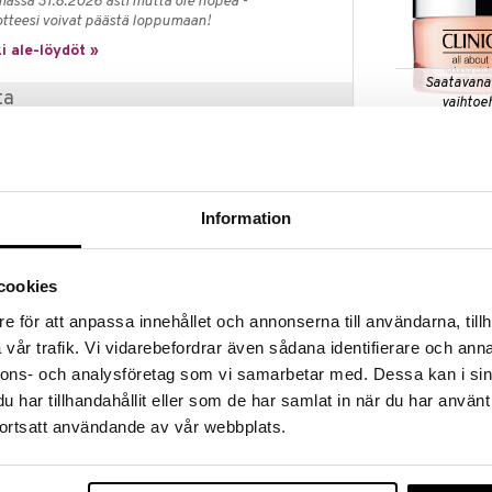
massa 31.8.2026 asti mutta ole nopea -
otteesi voivat päästä loppumaan!
i ale-löydöt »
Saatavana
ta
vaihtoe
All About Eye
n asiantuntemuksen tehokkaisiin tuotteisiin
 allergiatestattuihin ja hajusteettomiin
CLINIQUE
aikkea ihonhoidosta ja meikistä tuoksuihin –
loksia ja hellävaraisen kokemuksen iholle.
43,95
alk.
Information
, tai niin kauan kuin tuotteita riittää.
cookies
e för att anpassa innehållet och annonserna till användarna, tillh
ver on Cliniquen miedoin silmämeikinpoistoaine.
levittyy nopeasti ja tasaisesti. Poistaa tehokkaasti
vår trafik. Vi vidarebefordrar även sådana identifierare och anna
nnons- och analysföretag som vi samarbetar med. Dessa kan i sin
har tillhandahållit eller som de har samlat in när du har använt
ortsatt användande av vår webbplats.
.