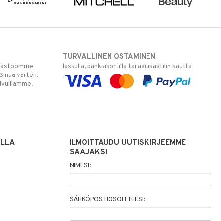
TURVALLINEN OSTAMINEN
varastoomme
laskulla, pankkikortilla tai asiakastilin kautta
 Sinua varten!
sivuillamme.
ILLA
ILMOITTAUDU UUTISKIRJEEMME
SAAJAKSI
NIMESI:
SÄHKÖPOSTIOSOITTEESI: