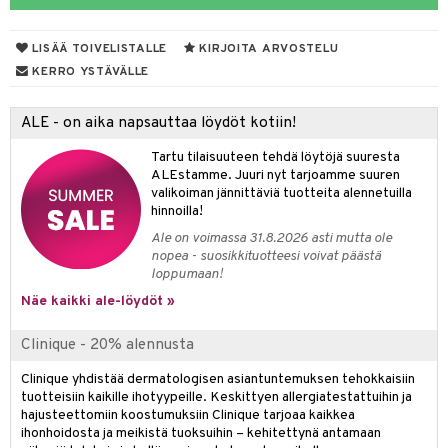
taloöljyt
likiilto
t
LISÄÄ TOIVELISTALLE
KIRJOITA ARVOSTELU
talovoiteet
lipuna
matics Elixir
o
KERRO YSTÄVÄLLE
ltenrajausväri
yx
inkosuoja
ALE - on aika napsauttaa löydöt kotiin!
makarvat
nique Happy
aihetta Miehille
spalvelu
Tartu tilaisuuteen tehdä löytöjä suuresta
miväri
nique Happy For Men
nhoito
ALEstamme. Juuri nyt tarjoamme suuren
ksiä & vastauksia
valikoiman jännittäviä tuotteita alennetuilla
kkisiveltmit
kastus
hinnoilla!
tuotetta
kkivoide
Ale on voimassa 31.8.2026 asti mutta ole
teutus & Soujaus
nopea - suosikkituotteesi voivat päästä
 verkkokaupasta
tevoide
ranajo & Ihonpuhdistus
loppumaan!
Näe kaikki ale-löydöt »
justusvoide
kipuna
Clinique - 20% alennusta
teri
Clinique yhdistää dermatologisen asiantuntemuksen tehokkaisiin
tuotteisiin kaikille ihotyypeille. Keskittyen allergiatestattuihin ja
siväri
hajusteettomiin koostumuksiin Clinique tarjoaa kaikkea
ihonhoidosta ja meikistä tuoksuihin – kehitettynä antamaan
mänrajauskynät