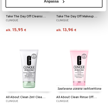
Anpassa
Saatavana useana vaihtoehtona
Saatavana useana vaihtoehtona
Take The Day Off Cleansing Balm
Take The Day Off Makeup Remover
CLINIQUE
CLINIQUE
15,95
13,96
alk.
€
alk.
€
Saatavana useana vaihtoehtona
All About Clean 2in1 Cleansing Exfoliating Jelly
All About Clean Rinse Off Foaming Cleanser
CLINIQUE
CLINIQUE