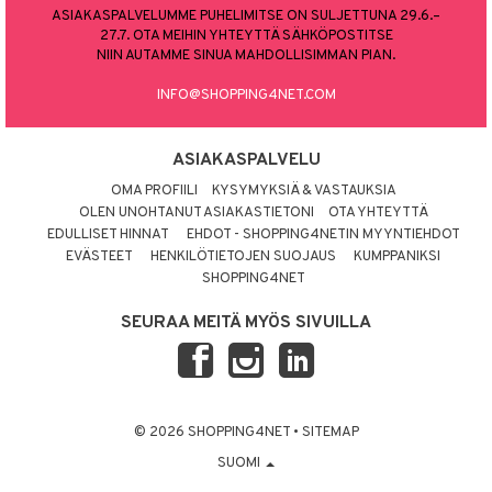
ASIAKASPALVELUMME PUHELIMITSE ON SULJETTUNA 29.6.–
27.7. OTA MEIHIN YHTEYTTÄ SÄHKÖPOSTITSE
NIIN AUTAMME SINUA MAHDOLLISIMMAN PIAN.
INFO@SHOPPING4NET.COM
ASIAKASPALVELU
OMA PROFIILI
KYSYMYKSIÄ & VASTAUKSIA
OLEN UNOHTANUT ASIAKASTIETONI
OTA YHTEYTTÄ
EDULLISET HINNAT
EHDOT - SHOPPING4NETIN MYYNTIEHDOT
EVÄSTEET
HENKILÖTIETOJEN SUOJAUS
KUMPPANIKSI
SHOPPING4NET
SEURAA MEITÄ MYÖS SIVUILLA
© 2026 SHOPPING4NET
•
SITEMAP
SUOMI