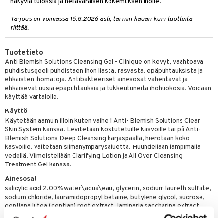
näkyviä tuloksia ja hellävaraisen kokemuksen iholle.
Tarjous on voimassa 16.8.2026 asti, tai niin kauan kuin tuotteita
riittää.
Tuotetieto
Anti Blemish Solutions Cleansing Gel - Clinique on kevyt, vaahtoava
puhdistusgeeli puhdistaen ihon liasta, rasvasta, epäpuhtauksista ja
ehkäisten ihomatoja. Antibakteeriset ainesosat vähentävät ja
ehkäisevät uusia epäpuhtauksia ja tukkeutuneita ihohuokosia. Voidaan
käyttää vartalolle.
Käyttö
Käytetään aamuin illoin kuten vaihe 1 Anti- Blemish Solutions Clear
Skin System kanssa. Levitetään kostutetuille kasvoille tai på Anti-
Blemish Solutions Deep Cleansing harjaspäällä, hierotaan koko
kasvoille. Vältetään silmänympärysaluetta. Huuhdellaan lämpimällä
vedellä. Viimeistellään Clarifying Lotion ja All Over Cleansing
Treatment Gel kanssa.
Ainesosat
salicylic acid 2.00%water\aqua\eau, glycerin, sodium laureth sulfate,
sodium chloride, lauramidopropyl betaine, butylene glycol, sucrose,
gentiana lutea (gentian) root extract, laminaria saccharina extract,
caffeine, sodium hyaluronate, acetyl glucosamine, laureth-2, peg-120