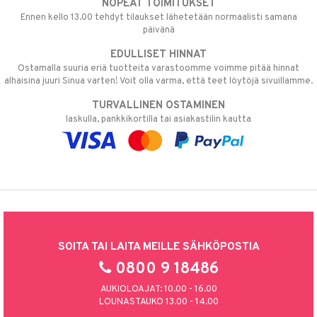
NOPEAT TOIMITUKSET
Ennen kello 13.00 tehdyt tilaukset lähetetään normaalisti samana
päivänä
EDULLISET HINNAT
Ostamalla suuria eriä tuotteita varastoomme voimme pitää hinnat
alhaisina juuri Sinua varten! Voit olla varma, että teet löytöjä sivuillamme.
TURVALLINEN OSTAMINEN
laskulla, pankkikortilla tai asiakastilin kautta
SOITA TAI LAITA MEILLE SÄHKÖPOSTIA
0800 9 18486
AUKIOLOAJAT: 10.00 - 16.00
LOUNASTAUKO 13.00 - 14.00