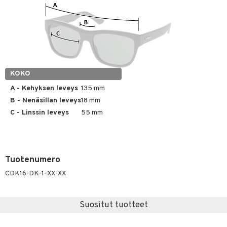
kastus
taloöljyt
kkivoide
teutus & Soujaus
talovoiteet
tevoide
ranajo & Ihonpuhdistus
justusvoide
kipuna
KOKO
teri
A - Kehyksen leveys
135 mm
B - Nenäsillan leveys
18 mm
siväri
C - Linssin leveys
55 mm
mänrajauskynät
Tuotenumero
CDK16-DK-1-XX-XX
Suositut tuotteet