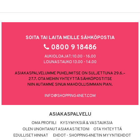
SOITA TAI LAITA MEILLE SÄHKÖPOSTIA
0800 9 18486
AUKIOLOAJAT: 10.00 - 16.00
LOUNASTAUKO 13.00 - 14.00
ASIAKASPALVELUMME PUHELIMITSE ON SULJETTUNA 29.6.–
27.7. OTA MEIHIN YHTEYTTÄ SÄHKÖPOSTITSE
NIIN AUTAMME SINUA MAHDOLLISIMMAN PIAN.
INFO@SHOPPING4NET.COM
ASIAKASPALVELU
OMA PROFIILI
KYSYMYKSIÄ & VASTAUKSIA
OLEN UNOHTANUT ASIAKASTIETONI
OTA YHTEYTTÄ
EDULLISET HINNAT
EHDOT - SHOPPING4NETIN MYYNTIEHDOT