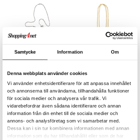
Samtycke
Information
Om
75211-6009 Cat Silver Plated Sunglass Chain
75221-2009 AJA Curb Chain For Sunglasses
PILGRIM
PILGRIM
Denna webbplats använder cookies
24,95
24,95
Vi använder enhetsidentifierare för att anpassa innehållet
€
€
och annonserna till användarna, tillhandahålla funktioner
för sociala medier och analysera vår trafik. Vi
vidarebefordrar även sådana identifierare och annan
-44%
-36%
information från din enhet till de sociala medier och
annons- och analysföretag som vi samarbetar med.
Dessa kan i sin tur kombinera informationen med annan
information som du har tillhandahållit eller som de har