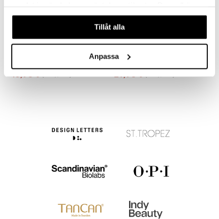
samlat in när du har använt deras tjänster. Du godkänner
våra cookies vid fortsatt användande av vår webbplats.
Tillåt alla
75221-6009 AJA Curb Chain For Sunglasses
75241-0004 YANSEL Sunglasses
PILGRIM
Anpassa
PILGRIM
13,95
27,95
24,95
43,95
€
(
€
)
€
(
€
)