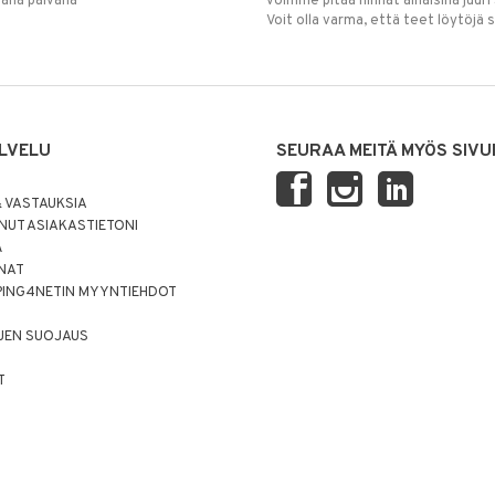
mana päivänä
voimme pitää hinnat alhaisina juuri
Voit olla varma, että teet löytöjä 
LVELU
SEURAA MEITÄ MYÖS SIVU
 VASTAUKSIA
UT ASIAKASTIETONI
Ä
NNAT
PING4NETIN MYYNTIEHDOT
JEN SUOJAUS
T