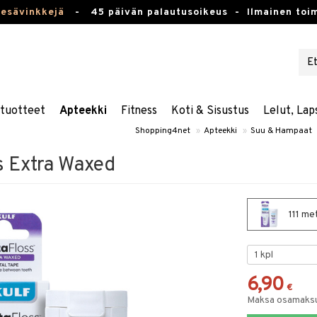
kesävinkkejä
-
45 päivän palautusoikeus -
Ilmainen toim
stuotteet
Apteekki
Fitness
Koti & Sisustus
Lelut, Lap
Shopping4net
»
Apteekki
»
Suu & Hampaat
s Extra Waxed
111 me
6,90
€
Maksa osamaksul