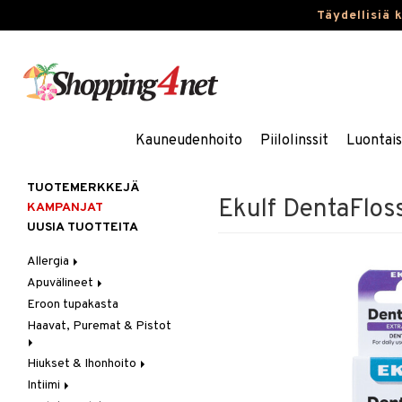
Täydellisiä 
Kauneudenhoito
Piilolinssit
Luontai
TUOTEMERKKEJÄ
Ekulf DentaFlos
KAMPANJAT
UUSIA TUOTTEITA
Allergia
Apuvälineet
Nenäsuihkeet
Eroon tupakasta
Silmätipat
Hygienia
Haavat, Puremat & Pistot
Kävely & Seisominen
Kylpy / WC
Hiukset & Ihonhoito
Ensiapu
Saa kiinni & Ylety
Intiimi
Haavat
Erityistuotteet