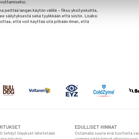
avuttamiseksi.
 peittää langan käytön välillä – fiksu yksityiskohta,
kee säilytyksestä sekä tyylikkään että siistin. Lisäksi
oittaa, että voit käyttää sitä pitkään ilman, että
MITUKSET
EDULLISET HINNAT
00 tehdyt tilaukset lähetetään
Ostamalla suuria eriä tuotteita 