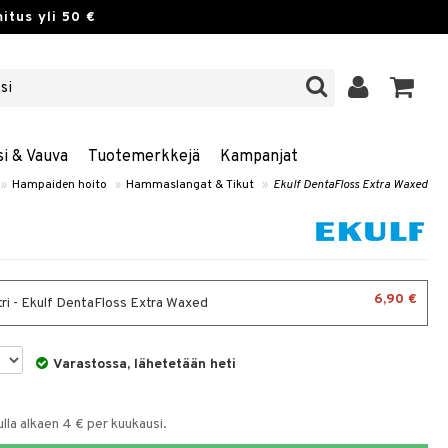
itus yli 50 €
si & Vauva
Tuotemerkkejä
Kampanjat
»
Hampaiden hoito
»
Hammaslangat & Tikut
»
Ekulf DentaFloss Extra Waxed
6,90 €
tri - Ekulf DentaFloss Extra Waxed
Varastossa, lähetetään heti
la alkaen 4 € per kuukausi.