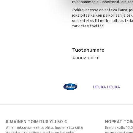
raikkaamman suunhoitorutiinin sa
Pakkauksessa on kätevä kansi, joka
joka pitää kaiken paikoillaan ja te
sen antelias 111 metrin pituus tark
tarvitsee täyttää.
Tuotenumero
ADO02-EM-111
ILMAINEN TOIMITUS YLI 50 €
NOPEAT TOI
Aina maksuton vaihtoehto, huolimatta siitä
Ennen kello 13.