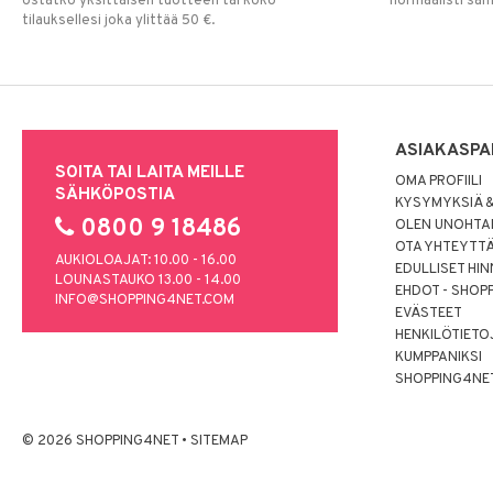
ostatko yksittäisen tuotteen tai koko
normaalisti sa
tilauksellesi joka ylittää 50 €.
ASIAKASPA
SOITA TAI LAITA MEILLE
OMA PROFIILI
SÄHKÖPOSTIA
KYSYMYKSIÄ &
0800 9 18486
OLEN UNOHTAN
OTA YHTEYTT
AUKIOLOAJAT: 10.00 - 16.00
EDULLISET HI
LOUNASTAUKO 13.00 - 14.00
EHDOT - SHOP
INFO@SHOPPING4NET.COM
EVÄSTEET
HENKILÖTIETO
KUMPPANIKSI
SHOPPING4NE
© 2026 SHOPPING4NET
•
SITEMAP