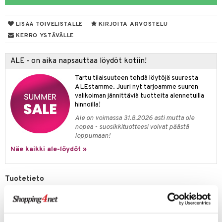
talovoiteet
mmastahnat
 Suolisto
LISÄÄ TOIVELISTALLE
KIRJOITA ARVOSTELU
masväliharjat
uoto
KERRO YSTÄVÄLLE
paiden hoito
nit & Mineraalit
ALE - on aika napsauttaa löydöt kotiin!
 & Suihkeet
Tartu tilaisuuteen tehdä löytöjä suuresta
uoja
ALEstamme. Juuri nyt tarjoamme suuren
valikoiman jännittäviä tuotteita alennetuilla
udet
pää
hinnoilla!
Ale on voimassa 31.8.2026 asti mutta ole
Suolisto
tuminen
nopea - suosikkituotteesi voivat päästä
loppumaan!
inen & Kuume
vat
Näe kaikki ale-löydöt »
t & Mineraalit
ys
kipu & Käheys
asapaino
& K
spalvelu
Tuotetieto
memittarit
kamat
iinit
TePe EasyPick on joustava hammastikku, joka on kartiomainen ja siinä
ksiä & vastauksia
on silikonilamelleja, mikä tarjoaa hellävaraisen ja tehokkaan
va nenä
us
iinit
puhdistuksen. Sopii myös niille, joilla on hammasraudat tai implantit.
tuotetta
Koko XS-S