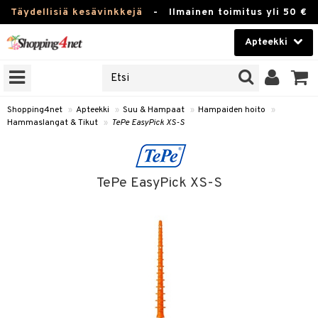
Täydellisiä kesävinkkejä
-
Ilmainen toimitus yli 50 €
Apteekki
ERKKEJÄ
Kauneudenhoito
JAT
UOTTEITA
Piilolinssit
Shopping4net
»
Apteekki
»
Suu & Hampaat
»
Hampaiden hoito
»
Hammaslangat & Tikut
»
TePe EasyPick XS-S
Luontaistuotteet
Apteekki
eet
ihkeet
TePe EasyPick XS-S
pakasta
pat
ia
Fitness
Puremat & Pistot
 & Seisominen
Koti & Sisustus
& Ihonhoito
/ WC
u
Lelut, Lapsi & Vauva
nni & Ylety
tuotteet
Tuotemerkkejä
Jalat
it & Teipit
t
välineet
Kampanjat
se
 / Pistokset
nenssi
n hoito