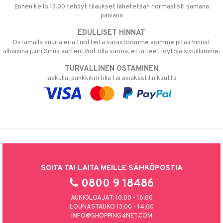
Ennen kello 13.00 tehdyt tilaukset lähetetään normaalisti samana
päivänä
EDULLISET HINNAT
Ostamalla suuria eriä tuotteita varastoomme voimme pitää hinnat
alhaisina juuri Sinua varten! Voit olla varma, että teet löytöjä sivuillamme.
TURVALLINEN OSTAMINEN
laskulla, pankkikortilla tai asiakastilin kautta
SOITA TAI LAITA MEILLE SÄHKÖPOSTIA
0800 9 18486
AUKIOLOAJAT: 10.00 - 16.00
LOUNASTAUKO 13.00 - 14.00
INFO@SHOPPING4NET.COM