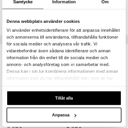
än vuoto & tukkoisuus
hyvinvointi
m
Samtycke
Information
Om
 verkkokaupasta
kat
kyys ruoalle
Tuotenumero
visukat
toori-intoleranssi
ium
Denna webbplats använder cookies
ATSSC-XD-36
Vi använder enhetsidentifierare för att anpassa innehållet
vittäin
isukat
tamiinit
och annonserna till användarna, tillhandahålla funktioner
Vinkkejä sinulle
för sociala medier och analysera vår trafik. Vi
vidarebefordrar även sådana identifierare och annan
information från din enhet till de sociala medier och
annons- och analysföretag som vi samarbetar med.
Dessa kan i sin tur kombinera informationen med annan
information som du har tillhandahållit eller som de har
samlat in när du har använt deras tjänster. Du godkänner
våra cookies vid fortsatt användande av vår webbplats.
Tillåt alla
TePe Mellanrumsborste Original 0,4 mm nr 0
TePe Select Extra Soft
Anpassa
TEPE
TEPE