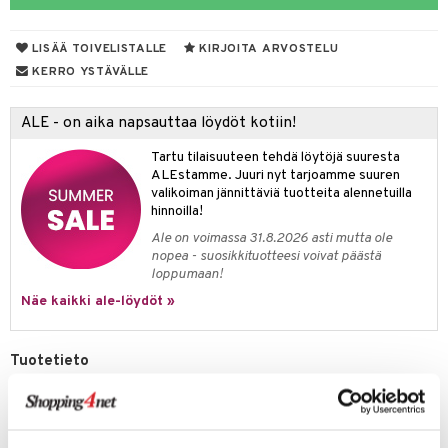
talovoiteet
mmastahnat
 Suolisto
LISÄÄ TOIVELISTALLE
KIRJOITA ARVOSTELU
masväliharjat
uoto
KERRO YSTÄVÄLLE
paiden hoito
nit & Mineraalit
ALE - on aika napsauttaa löydöt kotiin!
 & Suihkeet
Tartu tilaisuuteen tehdä löytöjä suuresta
uoja
ALEstamme. Juuri nyt tarjoamme suuren
valikoiman jännittäviä tuotteita alennetuilla
udet
pää
hinnoilla!
Ale on voimassa 31.8.2026 asti mutta ole
Suolisto
tuminen
nopea - suosikkituotteesi voivat päästä
loppumaan!
inen & Kuume
vat
Näe kaikki ale-löydöt »
t & Mineraalit
ys
kipu & Käheys
asapaino
& K
spalvelu
Tuotetieto
memittarit
kamat
iinit
TePe EasyPick on joustava hammastikku, joka on kartiomainen ja siinä
ksiä & vastauksia
on silikonilamelleja, mikä mahdollistaa hellävaraisen ja tehokkaan
va nenä
us
iinit
puhdistuksen. Sopii myös niille, joilla on hammasraudat tai implantit.
tuotetta
Koko XL