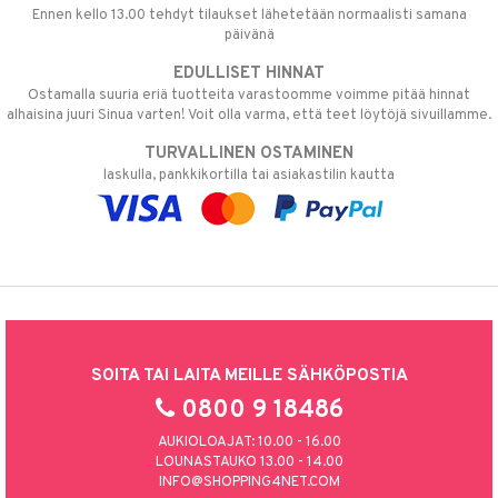
Ennen kello 13.00 tehdyt tilaukset lähetetään normaalisti samana
päivänä
EDULLISET HINNAT
Ostamalla suuria eriä tuotteita varastoomme voimme pitää hinnat
alhaisina juuri Sinua varten! Voit olla varma, että teet löytöjä sivuillamme.
TURVALLINEN OSTAMINEN
laskulla, pankkikortilla tai asiakastilin kautta
SOITA TAI LAITA MEILLE SÄHKÖPOSTIA
0800 9 18486
AUKIOLOAJAT: 10.00 - 16.00
LOUNASTAUKO 13.00 - 14.00
INFO@SHOPPING4NET.COM