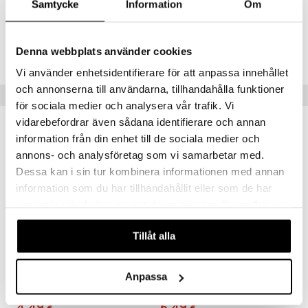
än vuoto & tukkoisuus
hyvinvointi
m
Samtycke
Information
Om
 verkkokaupasta
kat
kyys ruoalle
Tuotenumero
visukat
toori-intoleranssi
ium
Denna webbplats använder cookies
ATSSI-XD-36
Vi använder enhetsidentifierare för att anpassa innehållet
vittäin
isukat
tamiinit
och annonserna till användarna, tillhandahålla funktioner
Vinkkejä sinulle
för sociala medier och analysera vår trafik. Vi
vidarebefordrar även sådana identifierare och annan
information från din enhet till de sociala medier och
annons- och analysföretag som vi samarbetar med.
Dessa kan i sin tur kombinera informationen med annan
information som du har tillhandahållit eller som de har
samlat in när du har använt deras tjänster. Du godkänner
våra cookies vid fortsatt användande av vår webbplats.
Tillåt alla
TePe Mellanrumsborste Original 0,4 mm nr 0
TePe Select Extra Soft
Anpassa
TEPE
TEPE