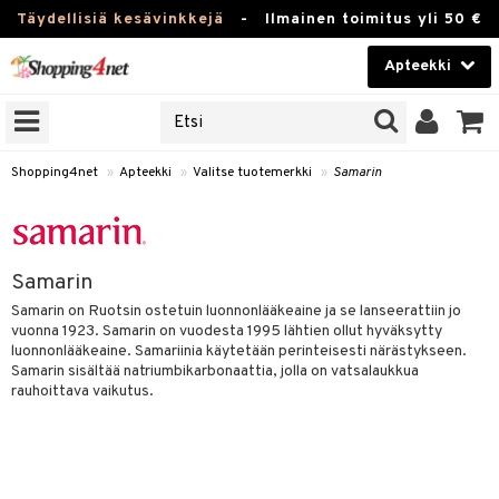
Täydellisiä kesävinkkejä
-
Ilmainen toimitus yli 50 €
Apteekki
ERKKEJÄ
Kauneudenhoito
JAT
UOTTEITA
Piilolinssit
Shopping4net
»
Apteekki
»
Valitse tuotemerkki
»
Samarin
Luontaistuotteet
Apteekki
eet
ihkeet
Samarin
pakasta
pat
ia
Fitness
Samarin on Ruotsin ostetuin luonnonlääkeaine ja se lanseerattiin jo
Puremat & Pistot
 & Seisominen
vuonna 1923. Samarin on vuodesta 1995 lähtien ollut hyväksytty
Koti & Sisustus
luonnonlääkeaine. Samariinia käytetään perinteisesti närästykseen.
& Ihonhoito
/ WC
u
Samarin sisältää natriumbikarbonaattia, jolla on vatsalaukkua
Lelut, Lapsi & Vauva
rauhoittava vaikutus.
nni & Ylety
tuotteet
Tuotemerkkejä
Jalat
it & Teipit
t
välineet
Kampanjat
se
 / Pistokset
nenssi
n hoito