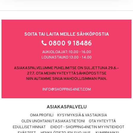
SOITA TAI LAITA MEILLE SÄHKÖPOSTIA
0800 9 18486
AUKIOLOAJAT: 10.00 - 16.00
LOUNASTAUKO 13.00 - 14.00
ASIAKASPALVELUMME PUHELIMITSE ON SULJETTUNA 29.6.–
27.7. OTA MEIHIN YHTEYTTÄ SÄHKÖPOSTITSE
NIIN AUTAMME SINUA MAHDOLLISIMMAN PIAN.
INFO@SHOPPING4NET.COM
ASIAKASPALVELU
OMA PROFIILI
KYSYMYKSIÄ & VASTAUKSIA
OLEN UNOHTANUT ASIAKASTIETONI
OTA YHTEYTTÄ
EDULLISET HINNAT
EHDOT - SHOPPING4NETIN MYYNTIEHDOT