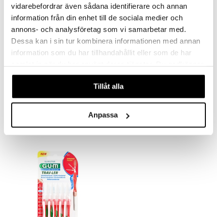
vidarebefordrar även sådana identifierare och annan
information från din enhet till de sociala medier och
annons- och analysföretag som vi samarbetar med.
Dessa kan i sin tur kombinera informationen med annan
information som du har tillhandahållit eller som de har
samlat in när du har använt deras tjänster. Du godkänner
våra cookies vid fortsatt användande av vår webbplats.
GUM Hydral Spray
GUM Paroex Munskölj 0,12%
Tillåt alla
GUM
GUM
7,89
4,90
6,90
€
€
(
€
)
Anpassa