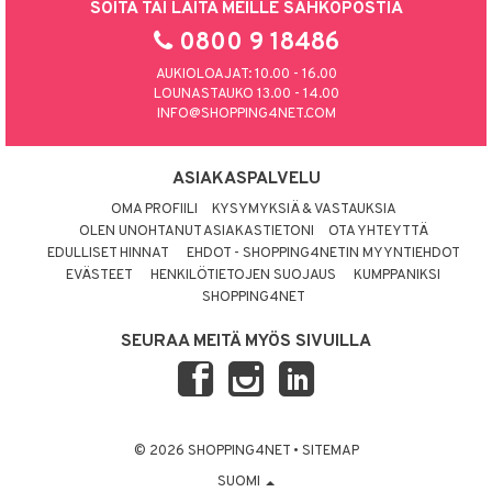
SOITA TAI LAITA MEILLE SÄHKÖPOSTIA
0800 9 18486
AUKIOLOAJAT: 10.00 - 16.00
LOUNASTAUKO 13.00 - 14.00
INFO@SHOPPING4NET.COM
ASIAKASPALVELU
OMA PROFIILI
KYSYMYKSIÄ & VASTAUKSIA
OLEN UNOHTANUT ASIAKASTIETONI
OTA YHTEYTTÄ
EDULLISET HINNAT
EHDOT - SHOPPING4NETIN MYYNTIEHDOT
EVÄSTEET
HENKILÖTIETOJEN SUOJAUS
KUMPPANIKSI
SHOPPING4NET
SEURAA MEITÄ MYÖS SIVUILLA
© 2026 SHOPPING4NET
•
SITEMAP
SUOMI