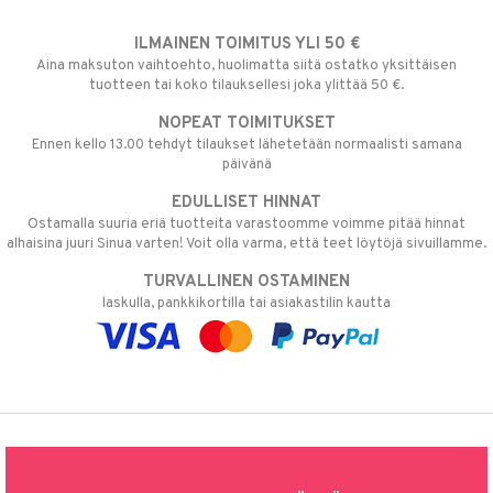
ILMAINEN TOIMITUS YLI 50 €
Aina maksuton vaihtoehto, huolimatta siitä ostatko yksittäisen
tuotteen tai koko tilauksellesi joka ylittää 50 €.
NOPEAT TOIMITUKSET
Ennen kello 13.00 tehdyt tilaukset lähetetään normaalisti samana
päivänä
EDULLISET HINNAT
Ostamalla suuria eriä tuotteita varastoomme voimme pitää hinnat
alhaisina juuri Sinua varten! Voit olla varma, että teet löytöjä sivuillamme.
TURVALLINEN OSTAMINEN
laskulla, pankkikortilla tai asiakastilin kautta