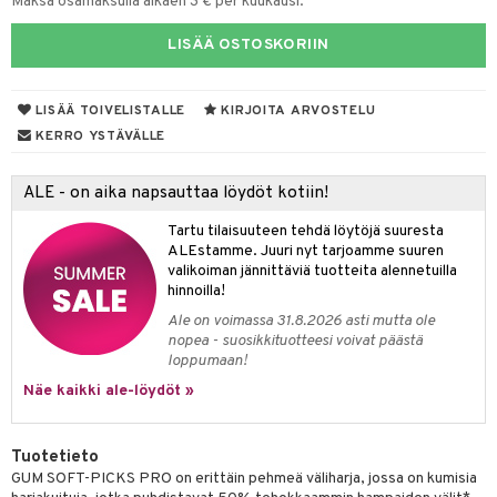
Maksa osamaksulla alkaen 3 € per kuukausi.
talovoiteet
mmastahnat
 Suolisto
LISÄÄ OSTOSKORIIN
masväliharjat
uoto
paiden hoito
LISÄÄ TOIVELISTALLE
KIRJOITA ARVOSTELU
nit & Mineraalit
KERRO YSTÄVÄLLE
 & Suihkeet
uoja
ALE - on aika napsauttaa löydöt kotiin!
udet
pää
Tartu tilaisuuteen tehdä löytöjä suuresta
ALEstamme. Juuri nyt tarjoamme suuren
Suolisto
tuminen
valikoiman jännittäviä tuotteita alennetuilla
hinnoilla!
inen & Kuume
vat
Ale on voimassa 31.8.2026 asti mutta ole
nopea - suosikkituotteesi voivat päästä
t & Mineraalit
ys
kipu & Käheys
loppumaan!
asapaino
& K
Näe kaikki ale-löydöt »
spalvelu
memittarit
kamat
iinit
ksiä & vastauksia
Tuotetieto
va nenä
us
iinit
tuotetta
GUM SOFT-PICKS PRO on erittäin pehmeä väliharja, jossa on kumisia