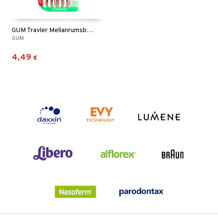
GUM Travler Mellanrumsborste 0,8mm 6st/paket
GUM
4,49
€