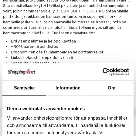
än vuoto & tukkoisuus
harjakuituja, jotka puhdistavat 50% tehokkaammin hampaiden välit*.
hyvinvointi
m
 verkkokaupasta
Sitä suositellaan käytettäväksi päivittäin ja se puhdistaa hampaiden
kat
kyys ruoalle
välit, joihin hammasharja ei yllä. GUM SOFT-PICKS PRO antaa sinulle
puhtaiden ja raikkaiden hampaiden tunteen ja sopii myös herkille
visukat
toori-intoleranssi
ium
hampaille ja ikenille. Sitä on saatavilla kolmessa eri koossa, jotta se
sopii myös erittäin ahtaisiin tiloihin. Suositellaan myös siltojen tai
vittäin
isukat
tamiinit
hammasraudan käyttäjille. Tuotteen ominaisuudet
Erityisen pehmeä ja helppo käyttää
+50% parempi puhdistus
Ergonominen ote takahampaiden helpottamiseksi
Liukuu helposti hampaiden välissä
Saatavilla 3 koossa: S, M, L
Tuotenumero
Samtycke
Information
Om
AGSPM-6O-30
Denna webbplats använder cookies
Vinkkejä sinulle
Vi använder enhetsidentifierare för att anpassa innehållet
och annonserna till användarna, tillhandahålla funktioner
-29%
för sociala medier och analysera vår trafik. Vi