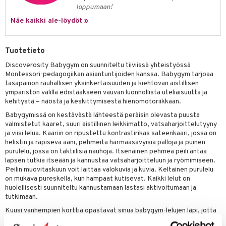
loppumaan!
umi
Näe kaikki ale-löydöt »
le
 Patrol
Tuotetieto
Discoverosity Babygym on suunniteltu tiiviissä yhteistyössä
pi Pitkätossu
Montessori-pedagogiikan asiantuntijoiden kanssa. Babygym tarjoaa
sa Possu
tasapainon rauhallisen yksinkertaisuuden ja kiehtovan aistillisen
ympäristön välillä edistääkseen vauvan luonnollista uteliaisuutta ja
 MASKS
kehitystä – näöstä ja keskittymisestä hienomotoriikkaan.
Babygymissä on kestävästä lähteestä peräisin olevasta puusta
kemon
valmistetut kaaret, suuri aistillinen leikkimatto, vatsaharjoittelutyyny
ja viisi lelua. Kaariin on ripustettu kontrastirikas sateenkaari, jossa on
ållan
helistin ja rapiseva ääni, pehmeitä harmaasävyisiä palloja ja puinen
purulelu, jossa on taktiilisia nauhoja. Itsenäinen pehmeä peili antaa
er Mario
lapsen tutkia itseään ja kannustaa vatsaharjoitteluun ja ryömimiseen.
ru & Pesonen
Peilin muovitaskuun voit laittaa valokuvia ja kuvia. Keltainen purulelu
on mukava pureskella, kun hampaat kutisevat. Kaikki lelut on
huolellisesti suunniteltu kannustamaan lastasi aktivoitumaan ja
tutkimaan.
Kuusi vanhempien korttia opastavat sinua babygym-lelujen läpi, jotta
sinä ja lapsesi voitte leikkiä, oppia ja kehittyä yhdessä.