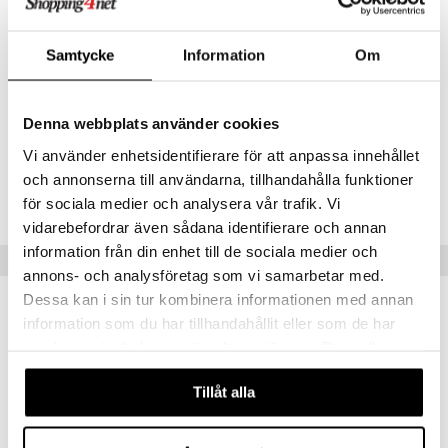
Kun lapsi kasvaa, kaaret voidaan irrottaa ja babygymiä voidaan
käyttää leikkimattana.
Samtycke
Information
Om
Muuta
0 kk+
Denna webbplats använder cookies
Vi använder enhetsidentifierare för att anpassa innehållet
Tuotenumero
och annonserna till användarna, tillhandahålla funktioner
TSK59-1-XX
för sociala medier och analysera vår trafik. Vi
vidarebefordrar även sådana identifierare och annan
information från din enhet till de sociala medier och
Suositut tuotteet
annons- och analysföretag som vi samarbetar med.
Dessa kan i sin tur kombinera informationen med annan
information som du har tillhandahållit eller som de har
samlat in när du har använt deras tjänster. Du godkänner
våra cookies vid fortsatt användande av vår webbplats.
Tillåt alla