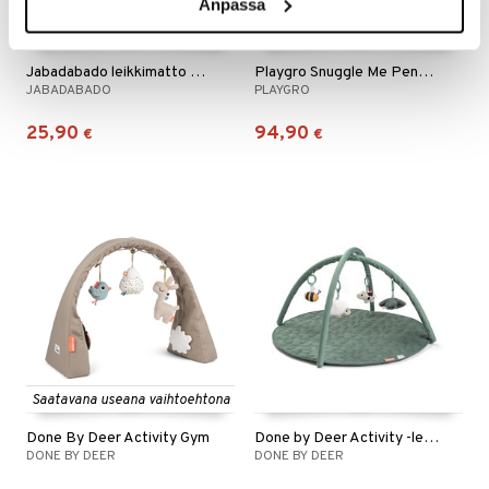
Anpassa
Jabadabado leikkimatto Bunny
Playgro Snuggle Me Penguin Tummy Time Jumppalelu
JABADABADO
PLAYGRO
25,90
94,90
€
€
Saatavana useana vaihtoehtona
Done By Deer Activity Gym
Done by Deer Activity -leikkimatto Tiny Farm
DONE BY DEER
DONE BY DEER