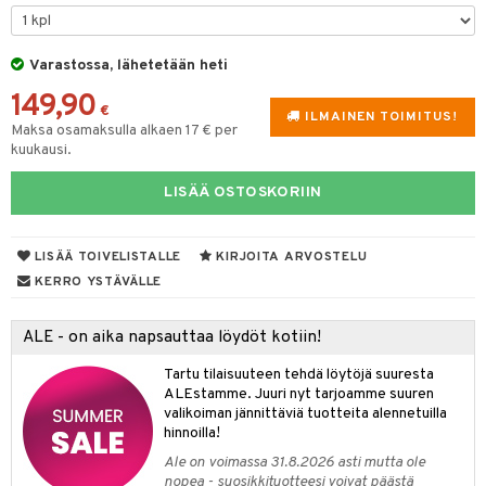
O Minecraft
entarvikkeita
gyn vaatteet
ipullot & Tarvikkeet
ut
gformers
iilit
blarna
taleikit
elut
GO Ninjago
ens Barn
Varastossa, lähetetään heti
ut
ikat
ulelut & helistimet
tman
oleikit
neuvot
149,90
GO Speed Champions
ållan
apussit
kalut
uvajumppa
libompa
opelit
iviteettilelut
€
ILMAINEN TOIMITUS!
Maksa osamaksulla alkaen 17 € per
GO Spidey
ffi Love
ney
isuus
elyvaunut
kuukausi.
O Super Heroes
mintahahmot
ney Prinsessat
ettävät lelut
LISÄÄ OSTOSKORIIN
spalvelu
ic
eli
ksiä & vastauksia
zen
LISÄÄ TOIVELISTALLE
KIRJOITA ARVOSTELU
tuotetta
KERRO YSTÄVÄLLE
mähäkkimies
 verkkokaupasta
ry Potter
ALE - on aika napsauttaa löydöt kotiin!
lo Kitty
Tartu tilaisuuteen tehdä löytöjä suuresta
ALEstamme. Juuri nyt tarjoamme suuren
.L.
valikoiman jännittäviä tuotteita alennetuilla
hinnoilla!
mmi Lehmä
Ale on voimassa 31.8.2026 asti mutta ole
le
nopea - suosikkituotteesi voivat päästä