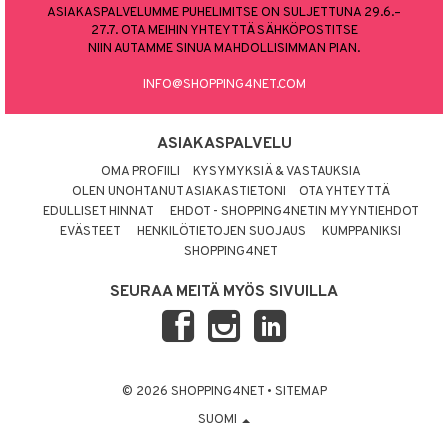
ASIAKASPALVELUMME PUHELIMITSE ON SULJETTUNA 29.6.–
27.7. OTA MEIHIN YHTEYTTÄ SÄHKÖPOSTITSE
NIIN AUTAMME SINUA MAHDOLLISIMMAN PIAN.
INFO@SHOPPING4NET.COM
ASIAKASPALVELU
OMA PROFIILI
KYSYMYKSIÄ & VASTAUKSIA
OLEN UNOHTANUT ASIAKASTIETONI
OTA YHTEYTTÄ
EDULLISET HINNAT
EHDOT - SHOPPING4NETIN MYYNTIEHDOT
EVÄSTEET
HENKILÖTIETOJEN SUOJAUS
KUMPPANIKSI
SHOPPING4NET
SEURAA MEITÄ MYÖS SIVUILLA
© 2026 SHOPPING4NET
•
SITEMAP
SUOMI