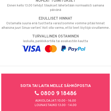
NOPEAT TOIMITUKSET
Ennen kello 13.00 tehdyt tilaukset lähetetään normaalisti samana
päivänä
EDULLISET HINNAT
Ostamalla suuria eriä tuotteita varastoomme voimme pitää hinnat
alhaisina juuri Sinua varten! Voit olla varma, että teet löytöjä sivuillamme.
TURVALLINEN OSTAMINEN
laskulla, pankkikortilla tai asiakastilin kautta
SOITA TAI LAITA MEILLE SÄHKÖPOSTIA
0800 9 18486
AUKIOLOAJAT: 10.00 - 16.00
LOUNASTAUKO 13.00 - 14.00