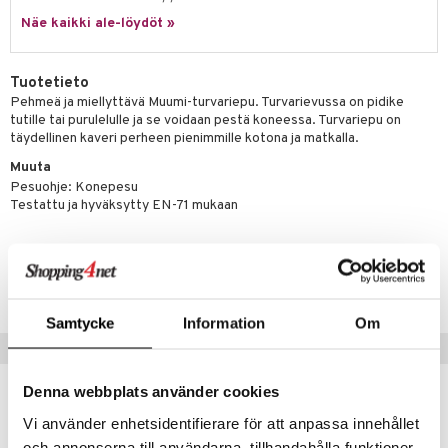
Näe kaikki ale-löydöt »
umi
le
Tuotetieto
 Patrol
Pehmeä ja miellyttävä Muumi-turvariepu. Turvarievussa on pidike
tutille tai purulelulle ja se voidaan pestä koneessa. Turvariepu on
pi Pitkätossu
täydellinen kaveri perheen pienimmille kotona ja matkalla.
sa Possu
Muuta
Pesuohje: Konepesu
 MASKS
Testattu ja hyväksytty EN-71 mukaan
kemon
Tuotenumero
ållan
TMU12-1-XX
er Mario
Samtycke
Information
Om
ru & Pesonen
Vinkkejä sinulle
Denna webbplats använder cookies
Vi använder enhetsidentifierare för att anpassa innehållet
och annonserna till användarna, tillhandahålla funktioner