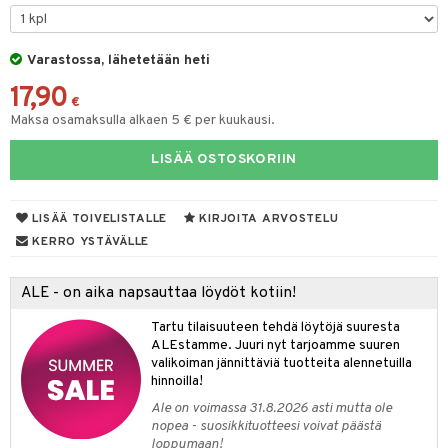
O Minecraft
entarvikkeita
gyn vaatteet
ipullot & Tarvikkeet
ut
gformers
iilit
blarna
taleikit
elut
GO Ninjago
ens Barn
Varastossa, lähetetään heti
ut
ikat
ulelut & helistimet
tman
oleikit
neuvot
17,90
GO Speed Champions
ållan
apussit
kalut
uvajumppa
libompa
opelit
iviteettilelut
€
Maksa osamaksulla alkaen 5 € per kuukausi.
GO Spidey
ffi Love
ney
isuus
elyvaunut
LISÄÄ OSTOSKORIIN
O Super Heroes
mintahahmot
ney Prinsessat
ettävät lelut
spalvelu
ic
eli
LISÄÄ TOIVELISTALLE
KIRJOITA ARVOSTELU
ksiä & vastauksia
zen
KERRO YSTÄVÄLLE
tuotetta
mähäkkimies
ALE - on aika napsauttaa löydöt kotiin!
 verkkokaupasta
ry Potter
Tartu tilaisuuteen tehdä löytöjä suuresta
lo Kitty
ALEstamme. Juuri nyt tarjoamme suuren
valikoiman jännittäviä tuotteita alennetuilla
.L.
hinnoilla!
mmi Lehmä
Ale on voimassa 31.8.2026 asti mutta ole
nopea - suosikkituotteesi voivat päästä
le
loppumaan!