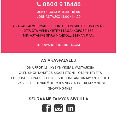
0800 9 18486
AUKIOLOAJAT: 10.00 - 16.00
LOUNASTAUKO 13.00 - 14.00
ASIAKASPALVELUMME PUHELIMITSE ON SULJETTUNA 29.6.–
27.7. OTA MEIHIN YHTEYTTÄ SÄHKÖPOSTITSE
NIIN AUTAMME SINUA MAHDOLLISIMMAN PIAN.
INFO@SHOPPING4NET.COM
ASIAKASPALVELU
OMA PROFIILI
KYSYMYKSIÄ & VASTAUKSIA
OLEN UNOHTANUT ASIAKASTIETONI
OTA YHTEYTTÄ
EDULLISET HINNAT
EHDOT - SHOPPING4NETIN MYYNTIEHDOT
EVÄSTEET
HENKILÖTIETOJEN SUOJAUS
KUMPPANIKSI
SHOPPING4NET
SEURAA MEITÄ MYÖS SIVUILLA