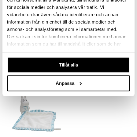
för sociala medier och analysera vår trafik. Vi
vidarebefordrar även sådana identifierare och annan
information från din enhet till de sociala medier och
annons- och analysföretag som vi samarbetar med.
Dessa kan i sin tur kombinera informationen med annan
information som du har tillhandahållit eller som de har
Muumi Purulelu Luonnonkumi
Muumi Turvariepukaveri Harmaa
samlat in när du har använt deras tjänster. Du godkänner
RÄTT START
RÄTT START
våra cookies vid fortsatt användande av vår webbplats.
14,90
17,90
€
€
Tillåt alla
Anpassa