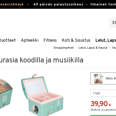
kesävinkkejä
-
45 päivän palautusoikeus -
Ilmainen toim
tuotteet
Apteekki
Fitness
Koti & Sisustus
Lelut, Lap
Shopping4net
»
Lelut, Lapsi & Vauva
»
Va
asia koodilla ja musiikilla
Miss Me
39,90
€
Maksa osamaksul