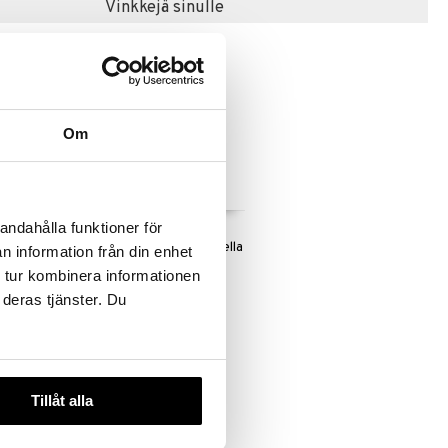
Vinkkejä sinulle
Om
andahålla funktioner för
IY
Miss Melody
Taskulamppu visuaalisella
n information från din enhet
MISS MELODY
teholla
 tur kombinera informationen
6,90
€
 deras tjänster. Du
Tillåt alla