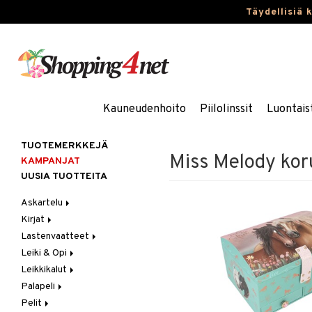
Täydellisiä 
Kauneudenhoito
Piilolinssit
Luontais
TUOTEMERKKEJÄ
Miss Melody korur
KAMPANJAT
UUSIA TUOTTEITA
Askartelu
Kirjat
Askartelumateriaalit
Lastenvaatteet
Askartelusetti
Askartelukirjat
Leiki & Opi
Helmet
Maalauskirjat
Alaosat
Leikkikalut
Koulutarvikkeet
Päiväkirjat
Alusvaatteet & Sukat
Opetuslelut
Leggingsit
Palapeli
Muovailuvaha
Kengät
Oppimispelit
Ajoneuvot
Pelit
Piirrä ja maalaa
Mekot
Soittimet
Eläimet
1000 palaa
Autoradat