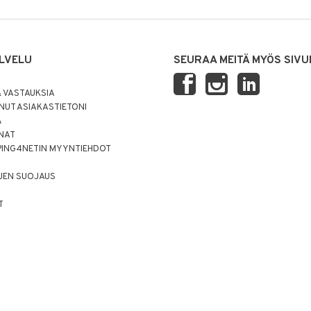
LVELU
SEURAA MEITÄ MYÖS SIVU
 VASTAUKSIA
UT ASIAKASTIETONI
Ä
NNAT
PING4NETIN MYYNTIEHDOT
JEN SUOJAUS
T