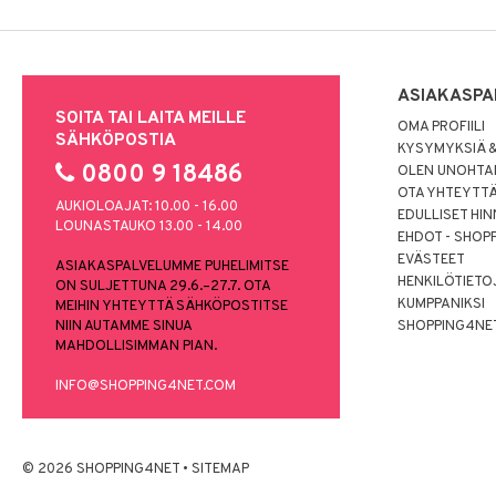
ASIAKASPA
SOITA TAI LAITA MEILLE
OMA PROFIILI
SÄHKÖPOSTIA
KYSYMYKSIÄ &
0800 9 18486
OLEN UNOHTAN
OTA YHTEYTT
AUKIOLOAJAT: 10.00 - 16.00
EDULLISET HI
LOUNASTAUKO 13.00 - 14.00
EHDOT - SHOP
EVÄSTEET
ASIAKASPALVELUMME PUHELIMITSE
HENKILÖTIETO
ON SULJETTUNA 29.6.–27.7. OTA
KUMPPANIKSI
MEIHIN YHTEYTTÄ SÄHKÖPOSTITSE
NIIN AUTAMME SINUA
SHOPPING4NE
MAHDOLLISIMMAN PIAN.
INFO@SHOPPING4NET.COM
© 2026 SHOPPING4NET
•
SITEMAP