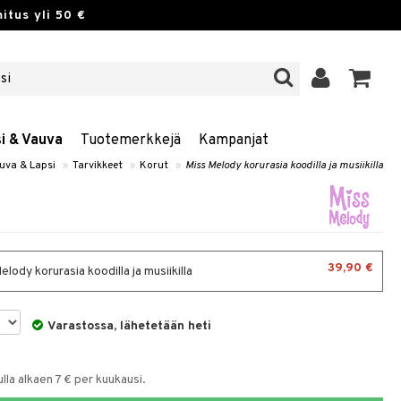
itus yli 50 €
si & Vauva
Tuotemerkkejä
Kampanjat
uva & Lapsi
»
Tarvikkeet
»
Korut
»
Miss Melody korurasia koodilla ja musiikilla
39,90 €
lody korurasia koodilla ja musiikilla
Varastossa, lähetetään heti
la alkaen 7 € per kuukausi.