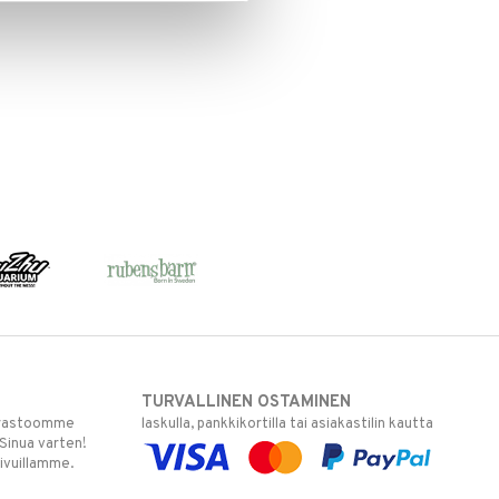
TURVALLINEN OSTAMINEN
varastoomme
laskulla, pankkikortilla tai asiakastilin kautta
 Sinua varten!
sivuillamme.