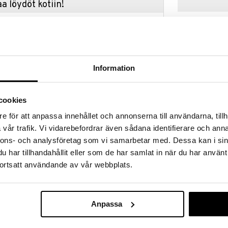
a löydöt kotiin!
isuuteen tehdä löytöjä suuresta ALEstamme. Juuri
mme suuren valikoiman jännittäviä tuotteita
a hinnoilla!
massa 31.8.2026 asti mutta ole nopea -
otteesi voivat päästä loppumaan!
Information
i ale-löydöt »
cookies
e för att anpassa innehållet och annonserna till användarna, tillh
Miss Melody D
iissa Miss Melody -korurasiassa, jossa on turvallinen
Helmipakkaus
vår trafik. Vi vidarebefordrar även sådana identifierare och anna
ja musiikkia, joka soi, kun korurasia avataan.
MISS MELODY
aihe, on kaksi laatikkoa ja suuri sisätila
nnons- och analysföretag som vi samarbetar med. Dessa kan i sin
18,90
uosikkikoruille. Voit valita oman henkilökohtaisen
€
har tillhandahållit eller som de har samlat in när du har använt
syötetty oikein, Taylor Swiftin hittikappale "Wildest
ortsatt användande av vår webbplats.
ä on todella siistiä, mutta myös ylimääräinen
keilijoiden" havaitsemiseksi.
Anpassa