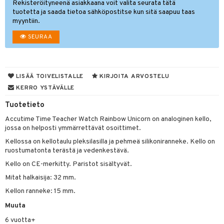
Rekisteröityneenä asiakkaana voit valita seurata tätä
O Minecraft
tuotetta ja saada tietoa sähköpostitse kun sitä saapuu taas
entarvikkeita
gyn vaatteet
ipullot & Tarvikkeet
rut
gformers
blarna
taleikit
elut
myyntiin.
GO Ninjago
ens Barn
ut
ikat
tman
oleikit
neuvot
SEURAA
GO Speed Champions
ållan
apussit
kalut
libompa
opelit
iviteettilelut
GO Spidey
ffi Love
ta
ney
elyvaunut
LISÄÄ TOIVELISTALLE
KIRJOITA ARVOSTELU
O Super Heroes
mintahahmot
ney Prinsessat
ysitterit
isuus
ettävät lelut
KERRO YSTÄVÄLLE
ic
eli
uviltti
Tuotetieto
spalvelu
zen
iilit
Accutime Time Teacher Watch Rainbow Unicorn on analoginen kello,
ksiä & vastauksia
jossa on helposti ymmärrettävät osoittimet.
mähäkkimies
ulelut & helistimet
Kellossa on kellotaulu pleksilasilla ja pehmeä silikoniranneke. Kello on
tuotetta
ruostumatonta terästä ja vedenkestävä.
ry Potter
uvajumppa
 verkkokaupasta
Kello on CE-merkitty. Paristot sisältyvät.
lo Kitty
Mitat halkaisija: 32 mm.
.L.
Kellon ranneke: 15 mm.
mmi Lehmä
Muuta
6 vuotta+
le