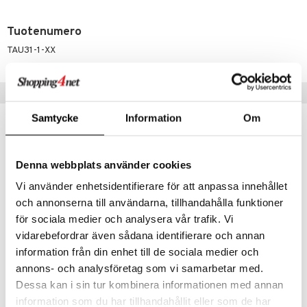
umi
Tuotenumero
le
TAU31-1-XX
 Patrol
pi Pitkätossu
Vinkkejä sinulle
sa Possu
Samtycke
Information
Om
 MASKS
kemon
Denna webbplats använder cookies
ållan
Vi använder enhetsidentifierare för att anpassa innehållet
och annonserna till användarna, tillhandahålla funktioner
er Mario
för sociala medier och analysera vår trafik. Vi
ru & Pesonen
vidarebefordrar även sådana identifierare och annan
information från din enhet till de sociala medier och
Accutime Led Watch Pokémon -kello
Accutime Time Teacher -kello Frozen-teemalla.
annons- och analysföretag som vi samarbetar med.
ACCUTIME
ACCUTIME
Dessa kan i sin tur kombinera informationen med annan
information som du har tillhandahållit eller som de har
12,90
26,90
€
€