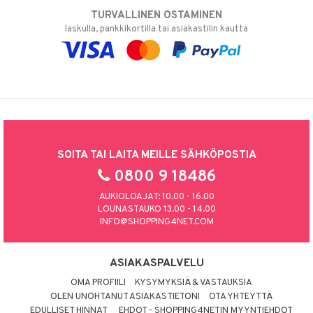
TURVALLINEN OSTAMINEN
laskulla, pankkikortilla tai asiakastilin kautta
SOITA TAI LAITA MEILLE SÄHKÖPOSTIA
0800 9 18486
AUKIOLOAJAT: 10.00 - 16.00
LOUNASTAUKO 13.00 - 14.00
INFO@SHOPPING4NET.COM
ASIAKASPALVELU
OMA PROFIILI
KYSYMYKSIÄ & VASTAUKSIA
OLEN UNOHTANUT ASIAKASTIETONI
OTA YHTEYTTÄ
EDULLISET HINNAT
EHDOT - SHOPPING4NETIN MYYNTIEHDOT