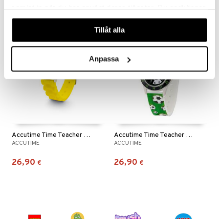
samlat in när du har använt deras tjänster. Du godkänner
våra cookies vid fortsatt användande av vår webbplats.
Tillåt alla
Anpassa
Accutime Time Teacher Watch Pokémon Keltainen
Accutime Time Teacher Watch Soccer -kello
ACCUTIME
ACCUTIME
26,90
26,90
€
€