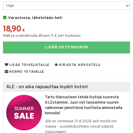
O Minecraft
entarvikkeita
gyn vaatteet
ipullot & Tarvikkeet
gformers
blarna
taleikit
elut
GO Ninjago
ens Barn
Varastossa, lähetetään heti
keet
ikat
tman
oleikit
neuvot
18,90
GO Speed Champions
ållan
kalut
inkolasit
ta
libompa
opelit
iviteettilelut
€
Maksa osamaksulla alkaen 5 € per kuukausi.
GO Spidey
ffi Love
ut ja lakit
ney
ysitterit
isuus
elyvaunut
LISÄÄ OSTOSKORIIN
O Super Heroes
mintahahmot
starvikkeita
ney Prinsessat
uviltti
ettävät lelut
spalvelu
ic
ut
eli
iilit
LISÄÄ TOIVELISTALLE
KIRJOITA ARVOSTELU
ksiä & vastauksia
ut
zen
ulelut & helistimet
KERRO YSTÄVÄLLE
tuotetta
apussit
mähäkkimies
uvajumppa
ALE - on aika napsauttaa löydöt kotiin!
 verkkokaupasta
ry Potter
Tartu tilaisuuteen tehdä löytöjä suuresta
lo Kitty
ALEstamme. Juuri nyt tarjoamme suuren
valikoiman jännittäviä tuotteita alennetuilla
.L.
hinnoilla!
mmi Lehmä
Ale on voimassa 31.8.2026 asti mutta ole
nopea - suosikkituotteesi voivat päästä
le
loppumaan!