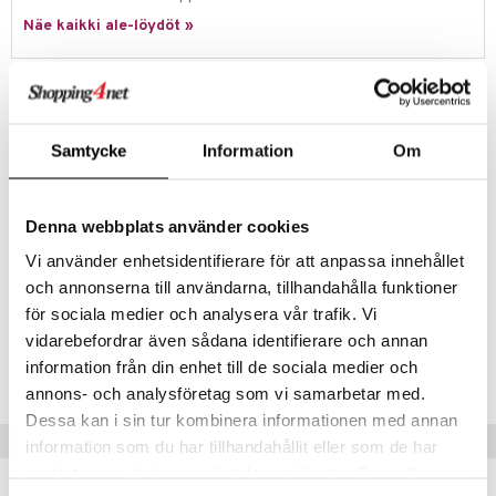
Näe kaikki ale-löydöt »
umi
le
Tuotetieto
 Patrol
Vesipullo BPA-vapaata, kestävää tritan-muovia. Pullo on läpinäkyvä ja
koristeltu iloisilla Hästen Mulle -kuvituksilla, jotka on tehnyt Lena
pi Pitkätossu
Samtycke
Information
Om
Furberg. Kuvitukset ovat mustavalkoisia, ja joissakin yksityiskohdissa
sa Possu
on kontrastivärinä auringonkeltainen. Tyylikäs korkki on valmistettu
ruostumattomasta teräksestä.
 MASKS
Denna webbplats använder cookies
Tilavuus 650 ml.
kemon
Vi använder enhetsidentifierare för att anpassa innehållet
Pese käsin.
och annonserna till användarna, tillhandahålla funktioner
ållan
för sociala medier och analysera vår trafik. Vi
er Mario
vidarebefordrar även sådana identifierare och annan
Tuotenumero
information från din enhet till de sociala medier och
ru & Pesonen
TME23-1-XX
annons- och analysföretag som vi samarbetar med.
Dessa kan i sin tur kombinera informationen med annan
Vinkkejä sinulle
information som du har tillhandahållit eller som de har
samlat in när du har använt deras tjänster. Du godkänner