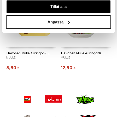
våra cookies vid fortsatt användande av vår webbplats.
Tillåt alla
Anpassa
Hevonen Mulle Auringonkukka Lounaslaatikko
Hevonen Mulle Auringonkukka Muki 6 dl
MULLE
MULLE
8,90
12,90
€
€