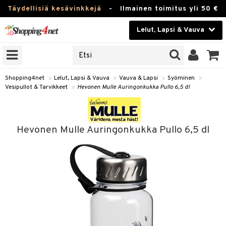
Täydellisiä kesävinkkejä
-
Ilmainen toimitus yli 50 €
Lelut, Lapsi & Vauva
ERKKEJÄ
Kauneudenhoito
JAT
UOTTEITA
Piilolinssit
Shopping4net
»
Lelut, Lapsi & Vauva
»
Vauva & Lapsi
»
Syöminen
»
Vesipullot & Tarvikkeet
»
Hevonen Mulle Auringonkukka Pullo 6,5 dl
Luontaistuotteet
u
Apteekki
lumateriaalit
Hevonen Mulle Auringonkukka Pullo 6,5 dl
atteet
lusetti
lukirjat
Fitness
pi
kirjat
t
Koti & Sisustus
gingsit
ut
rvikkeet
rjat
atteet & Sukat
lelut
Lelut, Lapsi & Vauva
luvaha
pelit
vot
Tuotemerkkejä
oradat
ja maalaa
et
t
alaa
Kampanjat
ot
 Real
Lapsi
otteet
it
lentereita
alaa
elit