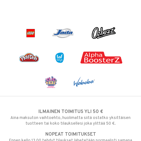
ILMAINEN TOIMITUS YLI 50 €
Aina maksuton vaihtoehto, huolimatta siitä ostatko yksittäisen
tuotteen tai koko tilauksellesi joka ylittää 50 €.
NOPEAT TOIMITUKSET
Ennen kello 13.00 tehdyt tilaukset lähetetään normaalisti samana