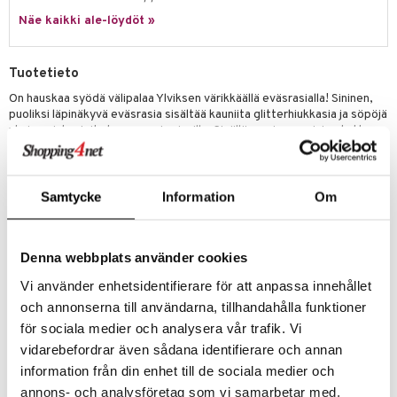
Näe kaikki ale-löydöt »
umi
le
Tuotetieto
 Patrol
On hauskaa syödä välipalaa Ylviksen värikkäällä eväsrasialla! Sininen,
puoliksi läpinäkyvä eväsrasia sisältää kauniita glitterhiukkasia ja söpöjä
pi Pitkätossu
yksisarviskuvioita kannessa ja sivuilla. Sisällä on pienempi, irrotettava
sa Possu
laatikko ja väliseinä, joka voidaan sijoittaa eri paikkoihin.
Yksityiskohtaisen painatuksen vuoksi eväsrasia tulisi pestä käsin eikä
 MASKS
se sovellu mikroaaltouuniin.
Samtycke
Information
Om
kemon
Päämateriaali: 100 % polypropeenia, joka on kestävä, hajuton sekä
BPA- ja pehmentäjävapaa.
ållan
Mitat: 14,2 x 17,2 x 5,7 cm.
Denna webbplats använder cookies
er Mario
Muuta
Vi använder enhetsidentifierare för att anpassa innehållet
ru & Pesonen
3 vuotta+
och annonserna till användarna, tillhandahålla funktioner
för sociala medier och analysera vår trafik. Vi
vidarebefordrar även sådana identifierare och annan
information från din enhet till de sociala medier och
annons- och analysföretag som vi samarbetar med.