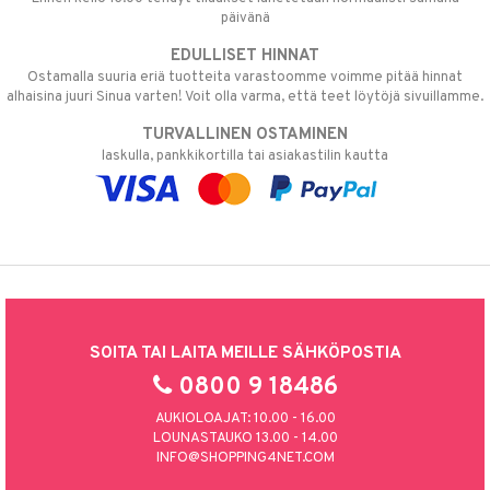
päivänä
EDULLISET HINNAT
Ostamalla suuria eriä tuotteita varastoomme voimme pitää hinnat
alhaisina juuri Sinua varten! Voit olla varma, että teet löytöjä sivuillamme.
TURVALLINEN OSTAMINEN
laskulla, pankkikortilla tai asiakastilin kautta
SOITA TAI LAITA MEILLE SÄHKÖPOSTIA
0800 9 18486
AUKIOLOAJAT: 10.00 - 16.00
LOUNASTAUKO 13.00 - 14.00
INFO@SHOPPING4NET.COM