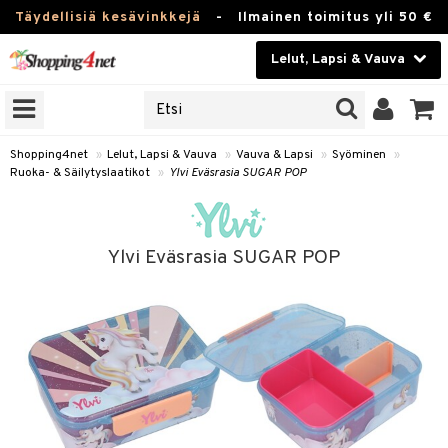
Täydellisiä kesävinkkejä
-
Ilmainen toimitus yli 50 €
Lelut, Lapsi & Vauva
ERKKEJÄ
Kauneudenhoito
JAT
UOTTEITA
Piilolinssit
Shopping4net
»
Lelut, Lapsi & Vauva
»
Vauva & Lapsi
»
Syöminen
»
Ruoka- & Säilytyslaatikot
»
Ylvi Eväsrasia SUGAR POP
Luontaistuotteet
u
Apteekki
lumateriaalit
Ylvi Eväsrasia SUGAR POP
atteet
lusetti
lukirjat
Fitness
pi
kirjat
t
Koti & Sisustus
gingsit
ut
rvikkeet
rjat
atteet & Sukat
lelut
Lelut, Lapsi & Vauva
luvaha
pelit
vot
Tuotemerkkejä
oradat
ja maalaa
et
t
alaa
Kampanjat
ot
 Real
Lapsi
otteet
it
lentereita
alaa
elit