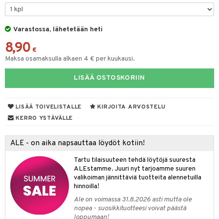
O Minecraft
entarvikkeita
gyn vaatteet
ipullot & Tarvikkeet
gformers
blarna
taleikit
elut
GO Ninjago
ens Barn
Varastossa, lähetetään heti
keet
ikat
tman
oleikit
neuvot
8,90
GO Speed Champions
ållan
kalut
inkolasit
ta
libompa
opelit
iviteettilelut
€
Maksa osamaksulla alkaen 4 € per kuukausi.
GO Spidey
ffi Love
ut ja lakit
ney
ysitterit
isuus
elyvaunut
LISÄÄ OSTOSKORIIN
O Super Heroes
mintahahmot
starvikkeita
ney Prinsessat
uviltti
ettävät lelut
spalvelu
ic
ut
eli
iilit
LISÄÄ TOIVELISTALLE
KIRJOITA ARVOSTELU
ksiä & vastauksia
ut
zen
ulelut & helistimet
KERRO YSTÄVÄLLE
tuotetta
apussit
mähäkkimies
uvajumppa
ALE - on aika napsauttaa löydöt kotiin!
 verkkokaupasta
ry Potter
Tartu tilaisuuteen tehdä löytöjä suuresta
lo Kitty
ALEstamme. Juuri nyt tarjoamme suuren
valikoiman jännittäviä tuotteita alennetuilla
.L.
hinnoilla!
mmi Lehmä
Ale on voimassa 31.8.2026 asti mutta ole
nopea - suosikkituotteesi voivat päästä
le
loppumaan!