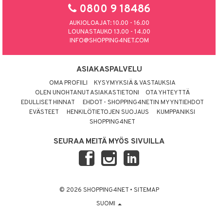
0800 9 18486
AUKIOLOAJAT: 10.00 - 16.00
LOUNASTAUKO 13.00 - 14.00
INFO@SHOPPING4NET.COM
ASIAKASPALVELU
OMA PROFIILI
KYSYMYKSIÄ & VASTAUKSIA
OLEN UNOHTANUT ASIAKASTIETONI
OTA YHTEYTTÄ
EDULLISET HINNAT
EHDOT - SHOPPING4NETIN MYYNTIEHDOT
EVÄSTEET
HENKILÖTIETOJEN SUOJAUS
KUMPPANIKSI
SHOPPING4NET
SEURAA MEITÄ MYÖS SIVUILLA
© 2026 SHOPPING4NET
•
SITEMAP
SUOMI