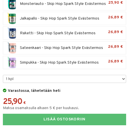
25,90 €
Monsteriauto - Skip Hop Spark Style Evästermos
O Minecraft
entarvikkeita
gyn vaatteet
ipullot & Tarvikkeet
gformers
blarna
taleikit
elut
GO Ninjago
ens Barn
26,89 €
Jalkapallo - Skip Hop Spark Style Evästermos
keet
ikat
tman
oleikit
neuvot
GO Speed Champions
ållan
kalut
inkolasit
ta
libompa
opelit
iviteettilelut
26,89 €
Raketti - Skip Hop Spark Style Evästermos
GO Spidey
ffi Love
ut ja lakit
ney
ysitterit
isuus
elyvaunut
O Super Heroes
mintahahmot
26,89 €
Sateenkaari - Skip Hop Spark Style Evästermos
starvikkeita
ney Prinsessat
uviltti
ettävät lelut
spalvelu
ic
ut
eli
iilit
26,89 €
Simpukka - Skip Hop Spark Style Evästermos
ksiä & vastauksia
ut
zen
ulelut & helistimet
tuotetta
apussit
mähäkkimies
uvajumppa
 verkkokaupasta
ry Potter
Varastossa, lähetetään heti
lo Kitty
25,90
€
.L.
Maksa osamaksulla alkaen 5 € per kuukausi.
mmi Lehmä
LISÄÄ OSTOSKORIIN
le