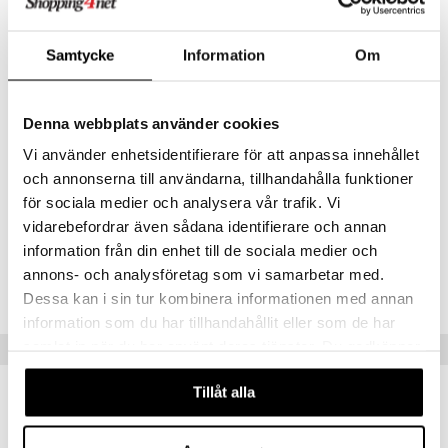
Tiivis kierrekansi
Aterinpidike sopii useimmille aterimille
Samtycke
Information
Om
Mukana spork (lusikka + haarukka)
Tilavuus 325 ml
Denna webbplats använder cookies
Käsinpesu
Vi använder enhetsidentifierare för att anpassa innehållet
Koko: 9 x 9 x 12 cm
och annonserna till användarna, tillhandahålla funktioner
kKikki Skip Hop -valikoiman tuotteet noudattavat REACH- ja EU-
för sociala medier och analysera vår trafik. Vi
standardeja eivätkä sisällä mitään kiellettyjä kemikaaleja
vidarebefordrar även sådana identifierare och annan
information från din enhet till de sociala medier och
Tuotenumero
annons- och analysföretag som vi samarbetar med.
TSK42-1-GLC
Dessa kan i sin tur kombinera informationen med annan
information som du har tillhandahållit eller som de har
samlat in när du har använt deras tjänster. Du godkänner
Vinkkejä sinulle
våra cookies vid fortsatt användande av vår webbplats.
Tillåt alla
-56%