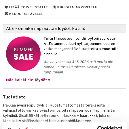
LISÄÄ TOIVELISTALLE
KIRJOITA ARVOSTELU
umi
KERRO YSTÄVÄLLE
le
 Patrol
ALE - on aika napsauttaa löydöt kotiin!
pi Pitkätossu
Tartu tilaisuuteen tehdä löytöjä suuresta
ALEstamme. Juuri nyt tarjoamme suuren
sa Possu
valikoiman jännittäviä tuotteita alennetuilla
hinnoilla!
 MASKS
Ale on voimassa 31.8.2026 asti mutta ole
kemon
nopea - suosikkituotteesi voivat päästä
loppumaan!
ållan
Näe kaikki ale-löydöt »
er Mario
ru & Pesonen
Tuotetieto
Pakkaa eväsreppu tyylillä! Ruostumattomasta teräksestä
valmsistettu värikäs evästermos pitää lapsen ruoan läpimänä tai
kylmänä. Sisältää kätevän sporkin (lusikka + haarukka), joka on
kiinnitetty sisäänrakennettuun aterinpidikkeeseen.
Termos pitää ruoan läpimänä tai kylmänä noin 5h