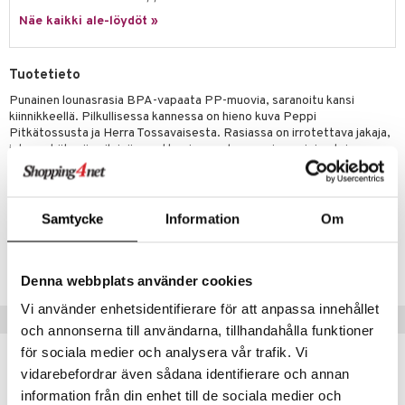
Näe kaikki ale-löydöt »
umi
le
Tuotetieto
 Patrol
Punainen lounasrasia BPA-vapaata PP-muovia, saranoitu kansi
kiinnikkeellä. Pilkullisessa kannessa on hieno kuva Peppi
pi Pitkätossu
Pitkätossusta ja Herra Tossavaisesta. Rasiassa on irrotettava jakaja,
sa Possu
joka on kätevä voileivän asettamiseen alaosaan ja marjojen tai
pähkinöiden yläosaan.
 MASKS
Käsinpesu suositeltavaa.
kemon
Samtycke
Information
Om
Tuotenumero
ållan
TUM05-1-XX
er Mario
Denna webbplats använder cookies
ru & Pesonen
Vi använder enhetsidentifierare för att anpassa innehållet
Vinkkejä sinulle
och annonserna till användarna, tillhandahålla funktioner
för sociala medier och analysera vår trafik. Vi
vidarebefordrar även sådana identifierare och annan
information från din enhet till de sociala medier och