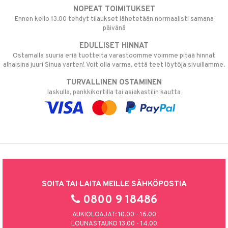
NOPEAT TOIMITUKSET
Ennen kello 13.00 tehdyt tilaukset lähetetään normaalisti samana
päivänä
EDULLISET HINNAT
Ostamalla suuria eriä tuotteita varastoomme voimme pitää hinnat
alhaisina juuri Sinua varten! Voit olla varma, että teet löytöjä sivuillamme.
TURVALLINEN OSTAMINEN
laskulla, pankkikortilla tai asiakastilin kautta
SOITA TAI LAITA MEILLE SÄHKÖPOSTIA
0800 9 18486
AUKIOLOAJAT: 10.00 - 16.00
LOUNASTAUKO 13.00 - 14.00