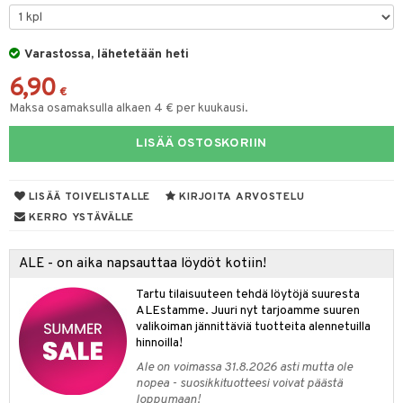
O Minecraft
entarvikkeita
gyn vaatteet
ipullot & Tarvikkeet
gformers
blarna
taleikit
elut
GO Ninjago
ens Barn
Varastossa, lähetetään heti
keet
ikat
tman
oleikit
neuvot
6,90
GO Speed Champions
ållan
kalut
inkolasit
ta
libompa
opelit
iviteettilelut
€
Maksa osamaksulla alkaen 4 € per kuukausi.
GO Spidey
ffi Love
ut ja lakit
ney
ysitterit
isuus
elyvaunut
LISÄÄ OSTOSKORIIN
O Super Heroes
mintahahmot
starvikkeita
ney Prinsessat
uviltti
ettävät lelut
spalvelu
ic
ut
eli
iilit
LISÄÄ TOIVELISTALLE
KIRJOITA ARVOSTELU
ksiä & vastauksia
ut
zen
ulelut & helistimet
KERRO YSTÄVÄLLE
tuotetta
apussit
mähäkkimies
uvajumppa
ALE - on aika napsauttaa löydöt kotiin!
 verkkokaupasta
ry Potter
Tartu tilaisuuteen tehdä löytöjä suuresta
lo Kitty
ALEstamme. Juuri nyt tarjoamme suuren
valikoiman jännittäviä tuotteita alennetuilla
.L.
hinnoilla!
mmi Lehmä
Ale on voimassa 31.8.2026 asti mutta ole
nopea - suosikkituotteesi voivat päästä
le
loppumaan!