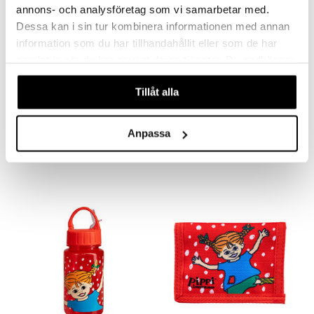
annons- och analysföretag som vi samarbetar med.
Dessa kan i sin tur kombinera informationen med annan
information som du har tillhandahållit eller som de har
samlat in när du har använt deras tjänster. Du godkänner
våra cookies vid fortsatt användande av vår webbplats.
Tillåt alla
Peppi Jekku Reppu Turkoosi
Peppi Kaleidoskooppi Sirkus
PIPPI LÅNGSTRUMP
PIPPI LÅNGSTRUMP
Anpassa
15,90
7,89
€
€