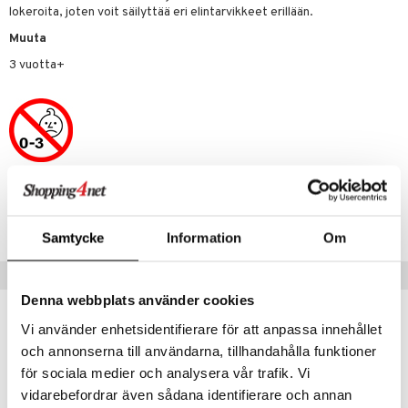
lokeroita, joten voit säilyttää eri elintarvikkeet erillään.
umi
Muuta
le
3 vuotta+
 Patrol
pi Pitkätossu
sa Possu
 MASKS
Tuotenumero
kemon
TER88-1-XX
Samtycke
Information
Om
ållan
Vinkkejä sinulle
er Mario
Denna webbplats använder cookies
ru & Pesonen
uutuus
uutuus
Vi använder enhetsidentifierare för att anpassa innehållet
och annonserna till användarna, tillhandahålla funktioner
för sociala medier och analysera vår trafik. Vi
vidarebefordrar även sådana identifierare och annan