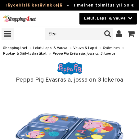
Täydellisiä kesävinkkejä
-
Ilmainen toimitus yli 50 €
Lelut, Lapsi & Vauva
ERKKEJÄ
Kauneudenhoito
JAT
UOTTEITA
Piilolinssit
Shopping4net
»
Lelut, Lapsi & Vauva
»
Vauva & Lapsi
»
Syöminen
»
Ruoka- & Säilytyslaatikot
»
Peppa Pig Eväsrasia, jossa on 3 lokeroa
Luontaistuotteet
u
Apteekki
lumateriaalit
Peppa Pig Eväsrasia, jossa on 3 lokeroa
atteet
lusetti
lukirjat
Fitness
pi
kirjat
t
Koti & Sisustus
gingsit
ut
rvikkeet
rjat
atteet & Sukat
lelut
Lelut, Lapsi & Vauva
luvaha
pelit
vot
Tuotemerkkejä
oradat
ja maalaa
et
t
alaa
Kampanjat
ot
 Real
Lapsi
otteet
it
lentereita
alaa
elit