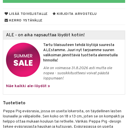
O Minecraft
entarvikkeita
gyn vaatteet
ipullot & Tarvikkeet
gformers
blarna
taleikit
elut
LISÄÄ TOIVELISTALLE
KIRJOITA ARVOSTELU
GO Ninjago
ens Barn
keet
ikat
tman
oleikit
neuvot
KERRO YSTÄVÄLLE
GO Speed Champions
ållan
kalut
inkolasit
ta
libompa
opelit
iviteettilelut
ALE - on aika napsauttaa löydöt kotiin!
GO Spidey
ffi Love
ut ja lakit
ney
ysitterit
isuus
elyvaunut
Tartu tilaisuuteen tehdä löytöjä suuresta
O Super Heroes
mintahahmot
starvikkeita
ney Prinsessat
uviltti
ettävät lelut
ALEstamme. Juuri nyt tarjoamme suuren
spalvelu
valikoiman jännittäviä tuotteita alennetuilla
ic
ut
eli
iilit
hinnoilla!
ksiä & vastauksia
ut
zen
ulelut & helistimet
Ale on voimassa 31.8.2026 asti mutta ole
nopea - suosikkituotteesi voivat päästä
tuotetta
apussit
mähäkkimies
uvajumppa
loppumaan!
 verkkokaupasta
Näe kaikki ale-löydöt »
ry Potter
lo Kitty
Tuotetieto
.L.
Peppa Pig eväsrasia, jossa on useita lokeroita, on täydellinen lasten
mmi Lehmä
lounaalle ja välipaloille. Sen koko on 18 x 13 cm, joten se on kompakti ja
helppo ottaa mukaan kouluun tai retkelle. Värikäs Peppa Pig -design
le
tekee eväsrasiasta hauskan ja kutsuvan. Eväsrasiassa on useita