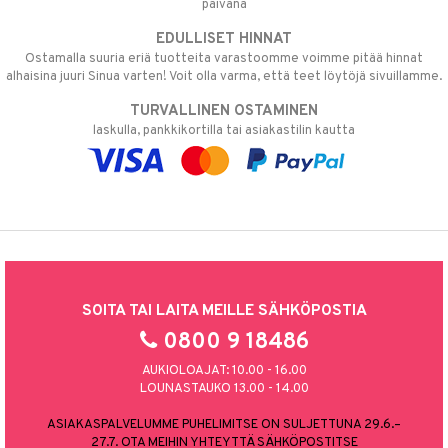
päivänä
EDULLISET HINNAT
Ostamalla suuria eriä tuotteita varastoomme voimme pitää hinnat
alhaisina juuri Sinua varten! Voit olla varma, että teet löytöjä sivuillamme.
TURVALLINEN OSTAMINEN
laskulla, pankkikortilla tai asiakastilin kautta
SOITA TAI LAITA MEILLE SÄHKÖPOSTIA
0800 9 18486
AUKIOLOAJAT: 10.00 - 16.00
LOUNASTAUKO 13.00 - 14.00
ASIAKASPALVELUMME PUHELIMITSE ON SULJETTUNA 29.6.–
27.7. OTA MEIHIN YHTEYTTÄ SÄHKÖPOSTITSE