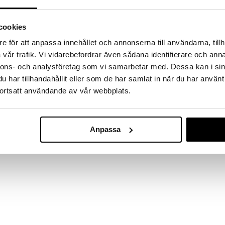
massa 31.8.2026 asti mutta ole nopea -
otteesi voivat päästä loppumaan!
i ale-löydöt »
cookies
e för att anpassa innehållet och annonserna till användarna, tillh
vår trafik. Vi vidarebefordrar även sådana identifierare och anna
Gabby's Dollh
nnons- och analysföretag som vi samarbetar med. Dessa kan i sin
kera. Eväsrasia on valmistettu muovista, ja siinä on
Vesipullo 410 
 helposti sivuilla olevilla lukoilla. Täydellinen
har tillhandahållit eller som de har samlat in när du har använt
GABBY'S DOLL
 automatkaa tai koulumatkaa varten. Ei sisällä
ortsatt användande av vår webbplats.
7,90
€
Anpassa