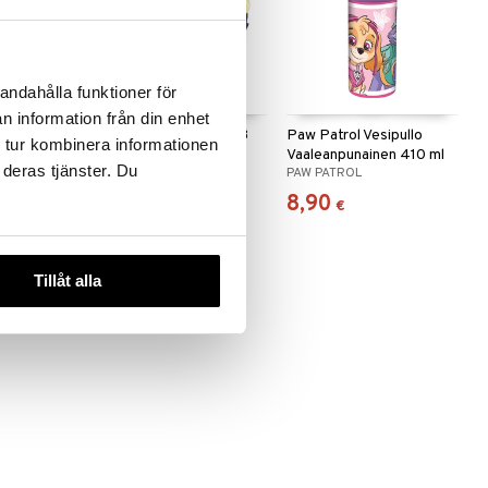
andahålla funktioner för
n information från din enhet
ouse
Paw Patrol Eväsrasia 3
Paw Patrol Vesipullo
 tur kombinera informationen
ml
Lokerolla Sininen
Vaaleanpunainen 410 ml
 deras tjänster. Du
HOUSE
PAW PATROL
PAW PATROL
9,90
8,90
€
€
Tillåt alla