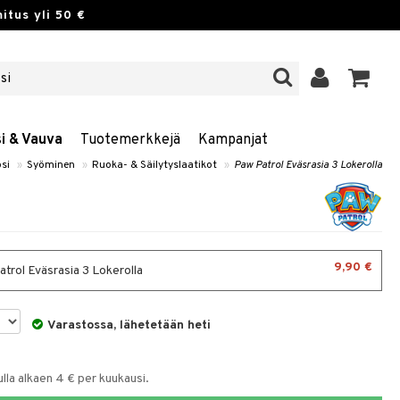
itus yli 50 €
si & Vauva
Tuotemerkkejä
Kampanjat
si
»
Syöminen
»
Ruoka- & Säilytyslaatikot
»
Paw Patrol Eväsrasia 3 Lokerolla
9,90 €
trol Eväsrasia 3 Lokerolla
Varastossa, lähetetään heti
la alkaen 4 € per kuukausi.