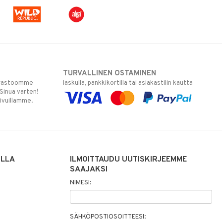
TURVALLINEN OSTAMINEN
varastoomme
laskulla, pankkikortilla tai asiakastilin kautta
 Sinua varten!
sivuillamme.
ILLA
ILMOITTAUDU UUTISKIRJEEMME
SAAJAKSI
NIMESI:
SÄHKÖPOSTIOSOITTEESI: