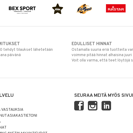
MITUKSET
EDULLISET HINNAT
00 tehdyt tilaukset lähetetään
Ostamalla suuria eriä tuotteita 
mana päivänä
voimme pitää hinnat alhaisina juuri
Voit olla varma, että teet löytöjä 
LVELU
SEURAA MEITÄ MYÖS SIVU
 VASTAUKSIA
UT ASIAKASTIETONI
Ä
NNAT