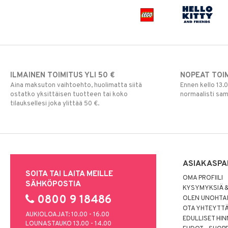
ILMAINEN TOIMITUS YLI 50 €
NOPEAT TOI
Aina maksuton vaihtoehto, huolimatta siitä
Ennen kello 13.
ostatko yksittäisen tuotteen tai koko
normaalisti sa
tilauksellesi joka ylittää 50 €.
ASIAKASPA
SOITA TAI LAITA MEILLE
OMA PROFIILI
SÄHKÖPOSTIA
KYSYMYKSIÄ &
0800 9 18486
OLEN UNOHTAN
OTA YHTEYTT
AUKIOLOAJAT: 10.00 - 16.00
EDULLISET HI
LOUNASTAUKO 13.00 - 14.00