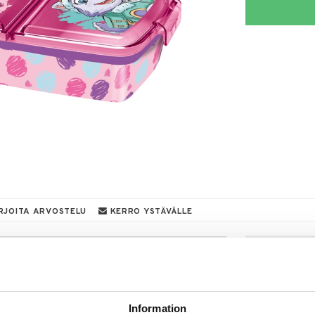
RJOITA ARVOSTELU
KERRO YSTÄVÄLLE
a löydöt kotiin!
isuuteen tehdä löytöjä suuresta ALEstamme. Juuri
mme suuren valikoiman jännittäviä tuotteita
a hinnoilla!
Information