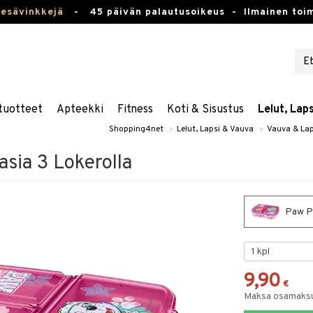
kesävinkkejä
-
45 päivän palautusoikeus -
Ilmainen toim
tuotteet
Apteekki
Fitness
Koti & Sisustus
Lelut, Lap
Shopping4net
»
Lelut, Lapsi & Vauva
»
Vauva & Lap
asia 3 Lokerolla
Paw Pa
9,90
€
Maksa osamaksul