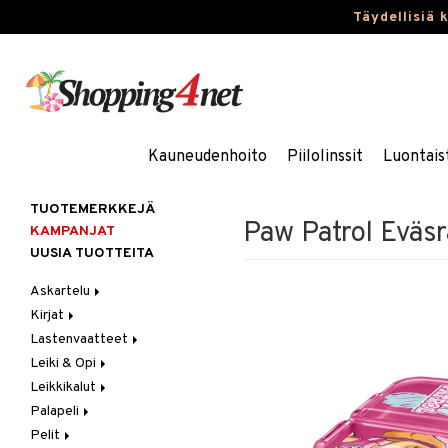
Täydellisiä 
Kauneudenhoito
Piilolinssit
Luontais
TUOTEMERKKEJÄ
Paw Patrol Eväsr
KAMPANJAT
UUSIA TUOTTEITA
Askartelu
Kirjat
Askartelumateriaalit
Lastenvaatteet
Askartelusetti
Askartelukirjat
Leiki & Opi
Helmet
Maalauskirjat
Alaosat
Leikkikalut
Koulutarvikkeet
Päiväkirjat
Alusvaatteet & Sukat
Opetuslelut
Leggingsit
Palapeli
Muovailuvaha
Kengät
Oppimispelit
Ajoneuvot
Pelit
Piirrä ja maalaa
Mekot
Soittimet
Eläimet
1000 palaa
Autoradat