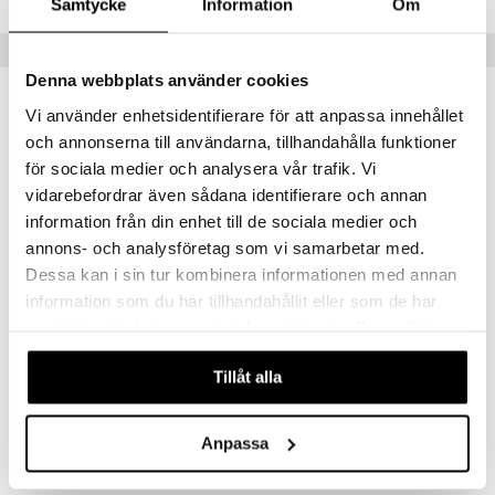
Samtycke
Information
Om
umi
Vinkkejä sinulle
le
Denna webbplats använder cookies
 Patrol
Vi använder enhetsidentifierare för att anpassa innehållet
och annonserna till användarna, tillhandahålla funktioner
pi Pitkätossu
för sociala medier och analysera vår trafik. Vi
sa Possu
vidarebefordrar även sådana identifierare och annan
 MASKS
information från din enhet till de sociala medier och
annons- och analysföretag som vi samarbetar med.
kemon
Dessa kan i sin tur kombinera informationen med annan
Saatavana useana vaihtoehtona
ållan
information som du har tillhandahållit eller som de har
samlat in när du har använt deras tjänster. Du godkänner
Muumi Silikoni Kulho ja Pilli
Muumi Silikoni Yksittäislusikka
er Mario
RÄTT START
RÄTT START
våra cookies vid fortsatt användande av vår webbplats.
ru & Pesonen
Tillåt alla
14,90
6,50
€
€
Anpassa