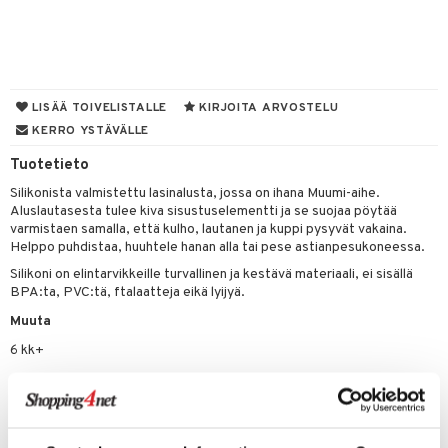
O Minecraft
entarvikkeita
gyn vaatteet
ipullot & Tarvikkeet
gformers
blarna
taleikit
elut
GO Ninjago
ens Barn
keet
ikat
tman
oleikit
neuvot
GO Speed Champions
ållan
kalut
inkolasit
ta
libompa
opelit
iviteettilelut
LISÄÄ TOIVELISTALLE
KIRJOITA ARVOSTELU
GO Spidey
ffi Love
KERRO YSTÄVÄLLE
ut ja lakit
ney
ysitterit
isuus
elyvaunut
O Super Heroes
mintahahmot
Tuotetieto
starvikkeita
ney Prinsessat
uviltti
ettävät lelut
spalvelu
Silikonista valmistettu lasinalusta, jossa on ihana Muumi-aihe.
ic
ut
eli
iilit
Aluslautasesta tulee kiva sisustuselementti ja se suojaa pöytää
ksiä & vastauksia
varmistaen samalla, että kulho, lautanen ja kuppi pysyvät vakaina.
ut
zen
ulelut & helistimet
Helppo puhdistaa, huuhtele hanan alla tai pese astianpesukoneessa.
tuotetta
apussit
mähäkkimies
uvajumppa
Silikoni on elintarvikkeille turvallinen ja kestävä materiaali, ei sisällä
BPA:ta, PVC:tä, ftalaatteja eikä lyijyä.
 verkkokaupasta
ry Potter
Muuta
lo Kitty
6 kk+
.L.
Tuotenumero
mmi Lehmä
TRR22-1-LOY
le