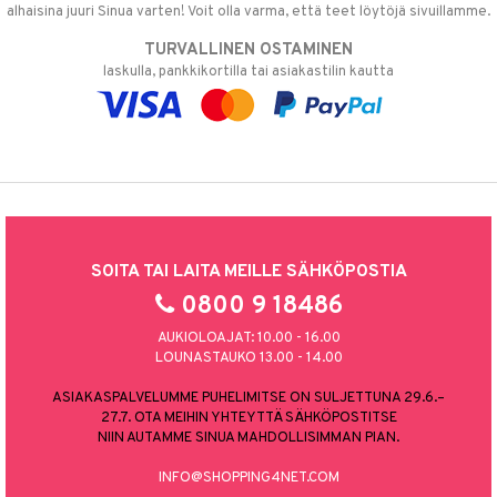
alhaisina juuri Sinua varten! Voit olla varma, että teet löytöjä sivuillamme.
TURVALLINEN OSTAMINEN
laskulla, pankkikortilla tai asiakastilin kautta
SOITA TAI LAITA MEILLE SÄHKÖPOSTIA
0800 9 18486
AUKIOLOAJAT: 10.00 - 16.00
LOUNASTAUKO 13.00 - 14.00
ASIAKASPALVELUMME PUHELIMITSE ON SULJETTUNA 29.6.–
27.7. OTA MEIHIN YHTEYTTÄ SÄHKÖPOSTITSE
NIIN AUTAMME SINUA MAHDOLLISIMMAN PIAN.
INFO@SHOPPING4NET.COM