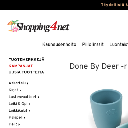
Täydellisiä 
Kauneudenhoito
Piilolinssit
Luontais
TUOTEMERKKEJÄ
Done By Deer -r
KAMPANJAT
UUSIA TUOTTEITA
Askartelu
Kirjat
Askartelumateriaalit
Lastenvaatteet
Askartelusetti
Askartelukirjat
Leiki & Opi
Helmet
Maalauskirjat
Alaosat
Leikkikalut
Koulutarvikkeet
Päiväkirjat
Alusvaatteet & Sukat
Opetuslelut
Leggingsit
Palapeli
Muovailuvaha
Kengät
Oppimispelit
Ajoneuvot
Pelit
Piirrä ja maalaa
Mekot
Soittimet
Eläimet
1000 palaa
Autoradat