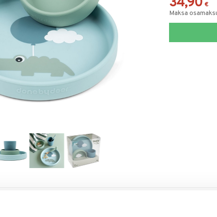
34,90
€
Maksa osamaksul
RJOITA ARVOSTELU
KERRO YSTÄVÄLLE