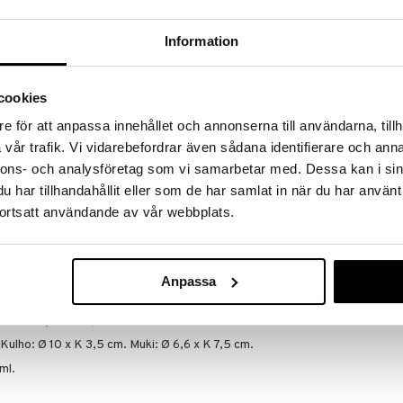
a löydöt kotiin!
isuuteen tehdä löytöjä suuresta ALEstamme. Juuri
Information
mme suuren valikoiman jännittäviä tuotteita
a hinnoilla!
massa 31.8.2026 asti mutta ole nopea -
cookies
otteesi voivat päästä loppumaan!
e för att anpassa innehållet och annonserna till användarna, tillh
i ale-löydöt »
vår trafik. Vi vidarebefordrar även sådana identifierare och anna
Saatavana
nnons- och analysföretag som vi samarbetar med. Dessa kan i sin
vaihtoe
har tillhandahållit eller som de har samlat in när du har använt
Done By Deer
ortsatt användande av vår webbplats.
usetti tekee aterioista hauskoja! Käytännöllinen
Bottle Happy
y tukevasti pöydällä ja jota on helppo tarttua,
DONE BY DEER
ukin. Täydellinen astiasto sekä vauvoille että
10,90
€
Anpassa
t lastasi saamaan ruoan ylös. Silikoninen
ävä, lämmönkestävä ja sopii käytettäväksi
stimessa ja astianpesukoneessa.
Kulho: Ø 10 x K 3,5 cm. Muki: Ø 6,6 x K 7,5 cm.
ml.