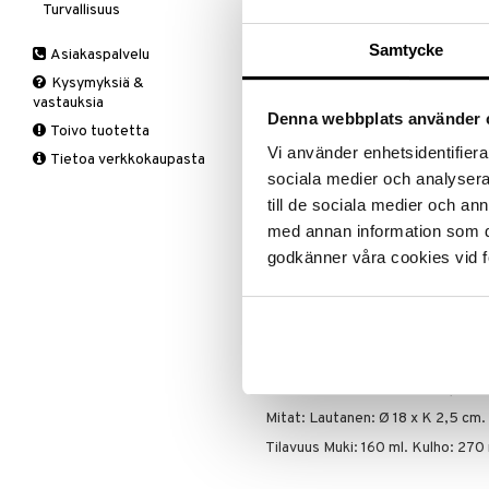
ALE - on aika napsautta
Turvallisuus
Hatut ja lakit
Babysitterit
LEGO Super Heroes
Toimintahahmot
Disney Prinsessat
Vedettävät lelut
Hiustarvikkeita
Leluviltti
Sonic
Eemeli
Tartu tila
Samtycke
Asiakaspalvelu
Korut
Mobiilit
Frozen
nyt tarjoa
Kysymyksiä &
alennetuill
Muut
Purulelut & helistimet
Hämähäkkimies
vastauksia
Rahapussit
Vauvajumppa
Ale on voi
Denna webbplats använder 
Harry Potter
Toivo tuotetta
suosikkitu
Hello Kitty
Vi använder enhetsidentifierar
Tietoa verkkokaupasta
Näe kaikk
L.O.L.
sociala medier och analysera 
Mimmi Lehmä
till de sociala medier och a
Mulle
Tuotetieto
med annan information som du 
Muumi
godkänner våra cookies vid f
Happy clouds -silikoninen ruokail
Nalle
silikoninen aloitussetti, joka pysy
sisältää lautasen, kulhon ja minim
Paw Patrol
pikkulapsille.
Peppi Pitkätossu
Pyöristetyt sisäreunat helpottava
Pipsa Possu
lastenastiasto on pehmeä ja kest
PJ MASKS
mikroaaltouunissa, uunissa, paka
Pokemon
Mitat: Lautanen: Ø 18 x K 2,5 cm. 
Skrållan
Tilavuus Muki: 160 ml. Kulho: 270 
Super Mario
Viiru & Pesonen