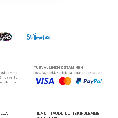
TURVALLINEN OSTAMINEN
varastoomme
laskulla, pankkikortilla tai asiakastilin kautta
 Sinua varten!
sivuillamme.
ILLA
ILMOITTAUDU UUTISKIRJEEMME