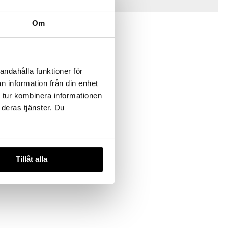
Vinkkejä sinulle
Om
andahålla funktioner för
n information från din enhet
 useana
 tur kombinera informationen
htona
 deras tjänster. Du
 Straw
 Clouds
Tillåt alla