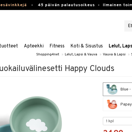
kesävinkkejä
-
45 päivän palautusoikeus -
Ilmainen toim
tuotteet
Apteekki
Fitness
Koti & Sisustus
Lelut, Lap
Shopping4net
»
Lelut, Lapsi & Vauva
»
Vauva & Lapsi
»
uokailuvälinesetti Happy Clouds
Blue -
Papaya