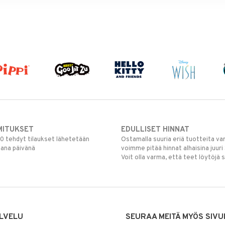
MITUKSET
EDULLISET HINNAT
00 tehdyt tilaukset lähetetään
Ostamalla suuria eriä tuotteita 
mana päivänä
voimme pitää hinnat alhaisina juuri
Voit olla varma, että teet löytöjä 
LVELU
SEURAA MEITÄ MYÖS SIVU