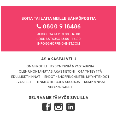
SOITA TAI LAITA MEILLE SÄHKÖPOSTIA
0800 9 18486
AUKIOLOAJAT: 10.00 - 16.00
LOUNASTAUKO 13.00 - 14.00
INFO@SHOPPING4NET.COM
ASIAKASPALVELU
OMA PROFIILI
KYSYMYKSIÄ & VASTAUKSIA
OLEN UNOHTANUT ASIAKASTIETONI
OTA YHTEYTTÄ
EDULLISET HINNAT
EHDOT - SHOPPING4NETIN MYYNTIEHDOT
EVÄSTEET
HENKILÖTIETOJEN SUOJAUS
KUMPPANIKSI
SHOPPING4NET
SEURAA MEITÄ MYÖS SIVUILLA