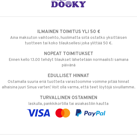
ILMAINEN TOIMITUS YLI 50 €
Aina maksuton vaihtoehto, huolimatta siitä ostatko yksittäisen
tuotteen tai koko tilauksellesi joka ylittää 50 €.
NOPEAT TOIMITUKSET
Ennen kello 13.00 tehdyt tilaukset lähetetään normaalisti samana
päivänä
EDULLISET HINNAT
Ostamalla suuria eriä tuotteita varastoomme voimme pitää hinnat
alhaisina juuri Sinua varten! Voit olla varma, että teet löytöjä sivuillamme.
TURVALLINEN OSTAMINEN
laskulla, pankkikortilla tai asiakastilin kautta