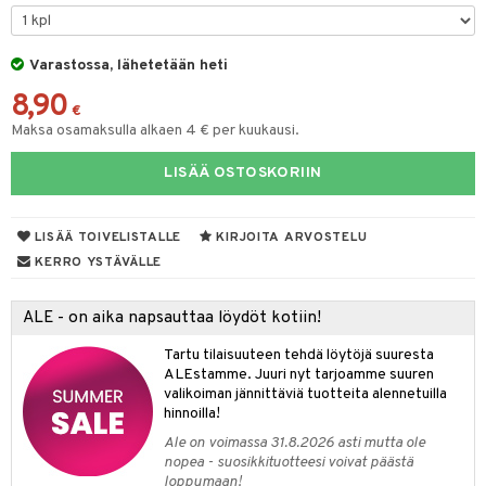
O Minecraft
entarvikkeita
gyn vaatteet
ipullot & Tarvikkeet
gformers
blarna
taleikit
elut
GO Ninjago
ens Barn
Varastossa, lähetetään heti
keet
ikat
tman
oleikit
neuvot
8,90
GO Speed Champions
ållan
kalut
inkolasit
ta
libompa
opelit
iviteettilelut
€
Maksa osamaksulla alkaen 4 € per kuukausi.
GO Spidey
ffi Love
ut ja lakit
ney
ysitterit
isuus
elyvaunut
LISÄÄ OSTOSKORIIN
O Super Heroes
mintahahmot
starvikkeita
ney Prinsessat
uviltti
ettävät lelut
spalvelu
ic
ut
eli
iilit
LISÄÄ TOIVELISTALLE
KIRJOITA ARVOSTELU
ksiä & vastauksia
ut
zen
ulelut & helistimet
KERRO YSTÄVÄLLE
tuotetta
apussit
mähäkkimies
uvajumppa
ALE - on aika napsauttaa löydöt kotiin!
 verkkokaupasta
ry Potter
Tartu tilaisuuteen tehdä löytöjä suuresta
lo Kitty
ALEstamme. Juuri nyt tarjoamme suuren
valikoiman jännittäviä tuotteita alennetuilla
.L.
hinnoilla!
mmi Lehmä
Ale on voimassa 31.8.2026 asti mutta ole
nopea - suosikkituotteesi voivat päästä
le
loppumaan!