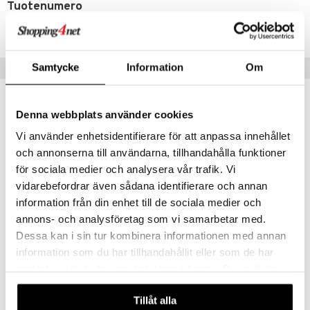
Tuotenumero
TBS35-1-XX
Samtycke
Vinkkejä sinulle
Information
Om
Denna webbplats använder cookies
Vi använder enhetsidentifierare för att anpassa innehållet
och annonserna till användarna, tillhandahålla funktioner
för sociala medier och analysera vår trafik. Vi
vidarebefordrar även sådana identifierare och annan
information från din enhet till de sociala medier och
annons- och analysföretag som vi samarbetar med.
Dessa kan i sin tur kombinera informationen med annan
Beskow Tomtebobarnen Ruokalappu Hihalla
Beskow Tomtebobarnen Tasainen Lautanen
information som du har tillhandahållit eller som de har
RÄTT START
RÄTT START
samlat in när du har använt deras tjänster. Du godkänner
14,90
7,89
€
€
våra cookies vid fortsatt användande av vår webbplats.
Tillåt alla