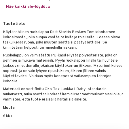
Näe kaikki ale-löydöt »
umi
le
Tuotetieto
 Patrol
Käytännöllinen ruokalappu Rätt Startin Beskow Tomtebobarnen -
kokoelmasta, joka suojaa vaatteita lialta ja roiskeilta. Edessä oleva
pi Pitkätossu
tasku kerää ruoan, joka muuten saattaisi päätyä lattialle. Se
sa Possu
kiinnitetään helposti tarranauhalla niskaan.
Ruokalappu on valmistettu PU-käsitellystä polyesteristä, joka on
 MASKS
pehmeä ja mukava materiaali. Pyyhi ruokalappu liinalla tai huuhtele
juoksevan veden alla jokaisen käyttökerran jälkeen. Materiaali kuivuu
kemon
nopeasti ja on vain lyhyen ripustuksen jälkeen jälleen valmis
käytettäväksi. Voidaan myös konepestä vaikeampien tahrojen
ållan
kohdalla.
er Mario
Materiaali on sertifioitu Öko-Tex Luokka 1 Baby -standardin
mukaisesti, mikä asettaa korkeat kemialliset vaatimukset sisällölle ja
ru & Pesonen
varmistaa, että tuote ei sisällä haitallisia aineita.
Muuta
6 kk+