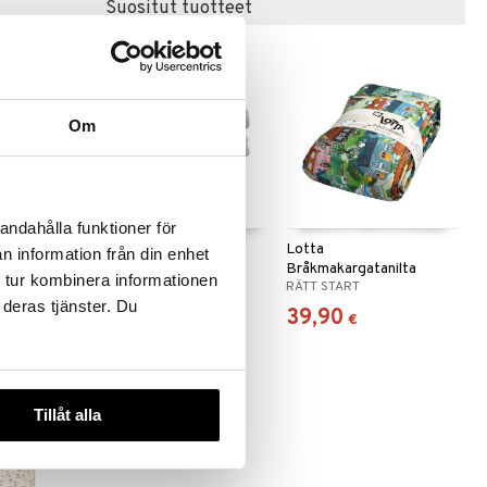
Suositut tuotteet
Om
 useana
htona
andahålla funktioner för
Lotta
bblüv Sängynsuojat
Lotta
n information från din enhet
tti
Universal
Bråkmakargatanilta
 tur kombinera informationen
BBLUV
RÄTT START
reunapehmuste
 deras tjänster. Du
34,90
39,90
€
€
€
Tillåt alla