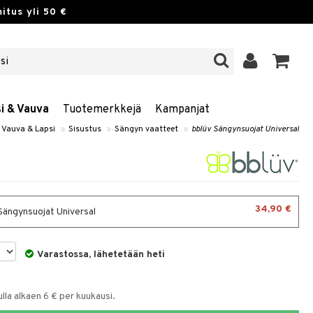
itus yli 50 €
si & Vauva
Tuotemerkkejä
Kampanjat
Vauva & Lapsi
»
Sisustus
»
Sängyn vaatteet
»
bblüv Sängynsuojat Universal
34,90 €
Sängynsuojat Universal
Varastossa, lähetetään heti
la alkaen 6 € per kuukausi.