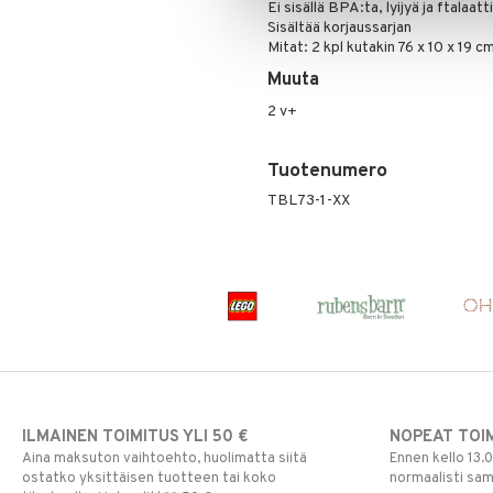
Ei sisällä BPA:ta, lyijyä ja ftalaa
Sisältää korjaussarjan
Mitat: 2 kpl kutakin 76 x 10 x 19 c
Muuta
2 v+
Tuotenumero
TBL73-1-XX
ILMAINEN TOIMITUS YLI 50 €
NOPEAT TOI
Aina maksuton vaihtoehto, huolimatta siitä
Ennen kello 13.
ostatko yksittäisen tuotteen tai koko
normaalisti sa