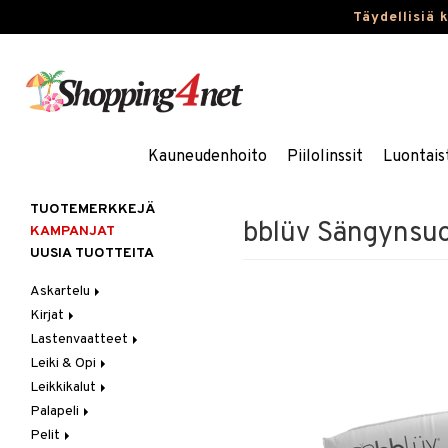
Täydellisiä 
Kauneudenhoito
Piilolinssit
Luontais
TUOTEMERKKEJÄ
bblüv Sängynsuo
KAMPANJAT
UUSIA TUOTTEITA
Askartelu
Kirjat
Askartelumateriaalit
Lastenvaatteet
Askartelusetti
Askartelukirjat
Leiki & Opi
Helmet
Maalauskirjat
Alaosat
Leikkikalut
Koulutarvikkeet
Päiväkirjat
Alusvaatteet & Sukat
Opetuslelut
Leggingsit
Palapeli
Muovailuvaha
Kengät
Oppimispelit
Ajoneuvot
Pelit
Piirrä ja maalaa
Mekot
Soittimet
Eläimet
1000 palaa
Autoradat