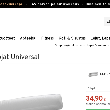
kesävinkkejä
-
45 päivän palautusoikeus -
Ilmainen toim
tuotteet
Apteekki
Fitness
Koti & Sisustus
Lelut, Lap
Shopping4net
»
Lelut, Lapsi & Vauva
»
jat Universal
bblüv 
34,90
€
Maksa osamaksul