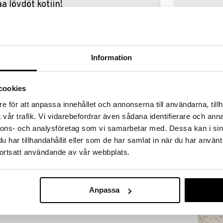
a löydöt kotiin!
isuuteen tehdä löytöjä suuresta ALEstamme. Juuri
mme suuren valikoiman jännittäviä tuotteita
a hinnoilla!
massa 31.8.2026 asti mutta ole nopea -
Information
otteesi voivat päästä loppumaan!
i ale-löydöt »
cookies
Saatavana
vaihtoe
e för att anpassa innehållet och annonserna till användarna, tillh
Se pikkuinen 
vår trafik. Vi vidarebefordrar även sådana identifierare och anna
ta ja kannettavaa sängynsuojaa lapsille. Sängynsuojat
Pussilakanase
nnons- och analysföretag som vi samarbetar med. Dessa kan i sin
 ne asetetaan lakanan alle estämään lasta
RÄTT START
ngynsuojissa on kummassakin kaksi liukumista
har tillhandahållit eller som de har samlat in när du har använt
22,90
ukin 76 cm pitkiä ja ne voidaan tarvittaessa kiinnittää
alk.
ortsatt användande av vår webbplats.
i kotikäyttöön mutta myös matkoille, sillä ne vievät
tulee kätevä säilytyspussi.
Anpassa
jasta: