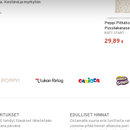
ttia. Kestävä ja myrkytön
m.
Peppi Pitkät
Pussilakanase
RÄTT START
29,89
€
MITUKSET
EDULLISET HINNAT
00 tehdyt tilaukset lähetetään
Ostamalla suuria eriä tuotteita 
mana päivänä
voimme pitää hinnat alhaisina juuri