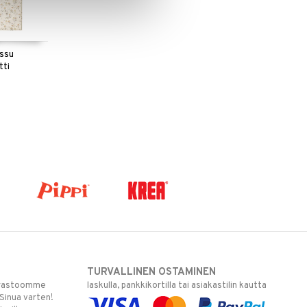
ossu
tti
TURVALLINEN OSTAMINEN
varastoomme
laskulla, pankkikortilla tai asiakastilin kautta
 Sinua varten!