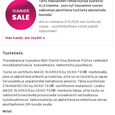
Tartu tilaisuuteen tehdä löytöjä suuresta
ALEstamme. Juuri nyt tarjoamme suuren
umi
valikoiman jännittäviä tuotteita alennetuilla
hinnoilla!
le
Ale on voimassa 31.8.2026 asti mutta ole
 Patrol
nopea - suosikkituotteesi voivat päästä
loppumaan!
pi Pitkätossu
Näe kaikki ale-löydöt »
sa Possu
 MASKS
Tuotetieto
kemon
Pussilakana ja tyynyliina Rätt Startin Elsa Beskow Puttes seikkailut
mustikkametsässä -kokoelmasta. Valmistettu puuvillasta.
ållan
Tuote on sertifioitu MADE IN GREEN by OEKO-TEX® -merkinnällä,
joka on jäljitettävä etiketti ja todistaa, että se on testattu ja vapaa
er Mario
terveydelle ja ympäristölle haitallisista aineista. Tämä suoritetaan
ru & Pesonen
STANDARD 100 by OEKO-TEX® -sertifioinnin mukaisesti. Lisäksi
MADE IN GREEN by OEKO-TEX® -merkintä takaa, että tuote on
valmistettu kestävillä prosesseilla sosiaalisesti vastuullisissa
työolosuhteissa. Valmistusketju on jäljitettävissä etiketissä olevan
ainutlaatuisen QR-koodin avulla.
Mitat
: