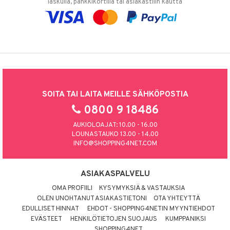
laskulla, pankkikortilla tai asiakastilin kautta
SOITA TAI LAITA MEILLE SÄHKÖPOSTIA
0800 9 18486
AUKIOLOAJAT: 10.00 - 16.00
LOUNASTAUKO 13.00 - 14.00
INFO@SHOPPING4NET.COM
ASIAKASPALVELU
OMA PROFIILI
KYSYMYKSIÄ & VASTAUKSIA
OLEN UNOHTANUT ASIAKASTIETONI
OTA YHTEYTTÄ
EDULLISET HINNAT
EHDOT - SHOPPING4NETIN MYYNTIEHDOT
EVÄSTEET
HENKILÖTIETOJEN SUOJAUS
KUMPPANIKSI
SHOPPING4NET