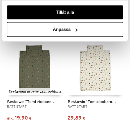
Beskow Putte Mustikkametsässä Hoitoalusta
Beskow Putte Mustikkametsässä reunapehmuste
våra cookies vid fortsatt användande av vår webbplats.
RÄTT START
RÄTT START
Tillåt alla
43,90
39,90
€
€
Anpassa
Saatavana useana vaihtoehtona
Beskowin "Tomtebobarnen" pussilakanasetti vihreä
Beskowin "Tomtebobarnen" pussilakanasetti, beige
RÄTT START
RÄTT START
19,90
29,89
alk.
€
€