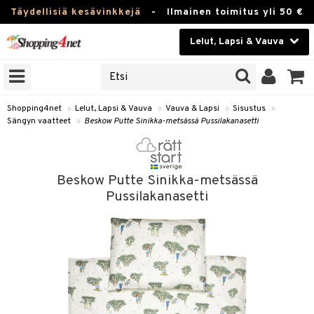
Täydellisiä kesävinkkejä
-
Ilmainen toimitus yli 50 €
Lelut, Lapsi & Vauva
ERKKEJÄ
Kauneudenhoito
JAT
UOTTEITA
Piilolinssit
Shopping4net
»
Lelut, Lapsi & Vauva
»
Vauva & Lapsi
»
Sisustus
»
Sängyn vaatteet
»
Beskow Putte Sinikka-metsässä Pussilakanasetti
Luontaistuotteet
u
Apteekki
lumateriaalit
Beskow Putte Sinikka-metsässä
atteet
lusetti
lukirjat
Fitness
Pussilakanasetti
pi
kirjat
t
Koti & Sisustus
gingsit
ut
rvikkeet
rjat
atteet & Sukat
lelut
Lelut, Lapsi & Vauva
luvaha
pelit
vot
Tuotemerkkejä
oradat
ja maalaa
et
t
alaa
Kampanjat
ot
 Real
Lapsi
otteet
it
lentereita
alaa
elit