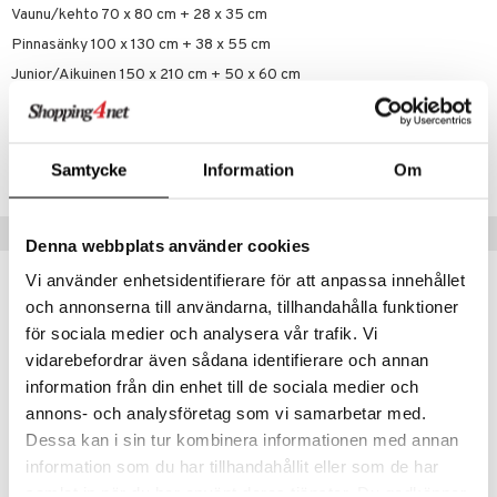
Vaunu/kehto 70 x 80 cm + 28 x 35 cm
Pinnasänky 100 x 130 cm + 38 x 55 cm
Junior/Aikuinen 150 x 210 cm + 50 x 60 cm
Tuotenumero
TRM74-1-VAG
Samtycke
Information
Om
Vinkkejä sinulle
Denna webbplats använder cookies
Vi använder enhetsidentifierare för att anpassa innehållet
och annonserna till användarna, tillhandahålla funktioner
för sociala medier och analysera vår trafik. Vi
vidarebefordrar även sådana identifierare och annan
information från din enhet till de sociala medier och
annons- och analysföretag som vi samarbetar med.
Dessa kan i sin tur kombinera informationen med annan
information som du har tillhandahållit eller som de har
samlat in när du har använt deras tjänster. Du godkänner