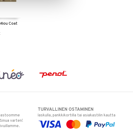
 Miou Coat
E
TURVALLINEN OSTAMINEN
varastoomme
laskulla, pankkikortilla tai asiakastilin kautta
 Sinua varten!
sivuillamme.