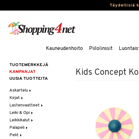
Täydellisiä 
Kauneudenhoito
Piilolinssit
Luontais
TUOTEMERKKEJÄ
Kids Concept Ko
KAMPANJAT
UUSIA TUOTTEITA
Askartelu
Kirjat
Askartelumateriaalit
Lastenvaatteet
Askartelusetti
Askartelukirjat
Leiki & Opi
Helmet
Maalauskirjat
Alaosat
Leikkikalut
Koulutarvikkeet
Päiväkirjat
Alusvaatteet & Sukat
Opetuslelut
Leggingsit
Palapeli
Muovailuvaha
Kengät
Oppimispelit
Ajoneuvot
Pelit
Piirrä ja maalaa
Mekot
Soittimet
Eläimet
1000 palaa
Autoradat