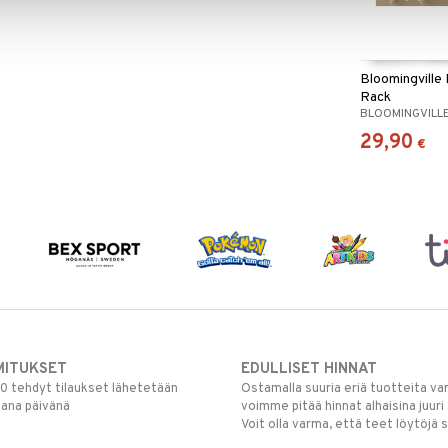
Bloomingville
Rack
BLOOMINGVILL
29,90
€
MITUKSET
EDULLISET HINNAT
00 tehdyt tilaukset lähetetään
Ostamalla suuria eriä tuotteita 
mana päivänä
voimme pitää hinnat alhaisina juuri
Voit olla varma, että teet löytöjä 