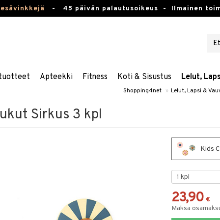
kesävinkkejä
-
45 päivän palautusoikeus -
Ilmainen toim
tuotteet
Apteekki
Fitness
Koti & Sisustus
Lelut, Lap
Shopping4net
»
Lelut, Lapsi & Vau
ukut Sirkus 3 kpl
Kids C
23,90
€
Maksa osamaksul