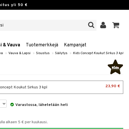
itus yli 50 €
si & Vauva
Tuotemerkkejä
Kampanjat
va
»
Vauva & Lapsi
»
Sisustus
»
Säilytys
»
Kids Concept Koukut Sirkus 3 kpl
23,90 €
oncept Koukut Sirkus 3 kpl
Varastossa, lähetetään heti
la alkaen 5 € per kuukausi.