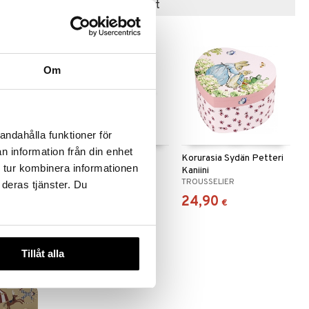
Suositut tuotteet
Om
andahålla funktioner för
n information från din enhet
s Kukka
Kids Concept Hylly
Korurasia Sydän Petteri
 tur kombinera informationen
Koukuilla STAR
Kaniini
KIDS CONCEPT
TROUSSELIER
 deras tjänster. Du
14,90
24,90
€
€
Tillåt alla