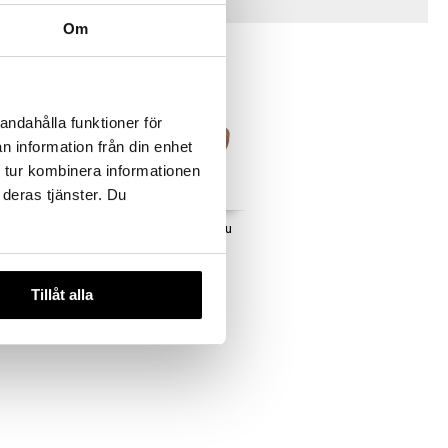
Vinkkejä sinulle
Om
andahålla funktioner för
n information från din enhet
 tur kombinera informationen
 deras tjänster. Du
ppu
Bamse-yölamppu Pikku
Pomppi
BAMSE
32,90
€
Tillåt alla