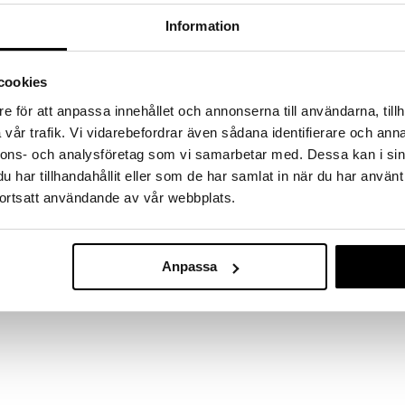
a löydöt kotiin!
Information
isuuteen tehdä löytöjä suuresta ALEstamme. Juuri
mme suuren valikoiman jännittäviä tuotteita
a hinnoilla!
cookies
massa 31.8.2026 asti mutta ole nopea -
e för att anpassa innehållet och annonserna till användarna, tillh
otteesi voivat päästä loppumaan!
vår trafik. Vi vidarebefordrar även sådana identifierare och anna
i ale-löydöt »
nnons- och analysföretag som vi samarbetar med. Dessa kan i sin
har tillhandahållit eller som de har samlat in när du har använt
ortsatt användande av vår webbplats.
Bamse-yölam
, loistaa lämpimällä valolla. Ladattava ja kaunis
Kilpinen
kaveri, joka valvoo pimeässä.
BAMSE
mukana tulevalla USB-C-laturilla. Lampussa on 90
32,90
€
Anpassa
akunkesto.