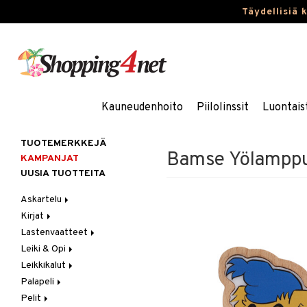
Täydellisiä 
Kauneudenhoito
Piilolinssit
Luontais
TUOTEMERKKEJÄ
Bamse Yölampp
KAMPANJAT
UUSIA TUOTTEITA
Askartelu
Kirjat
Askartelumateriaalit
Lastenvaatteet
Askartelusetti
Askartelukirjat
Leiki & Opi
Helmet
Maalauskirjat
Alaosat
Leikkikalut
Koulutarvikkeet
Päiväkirjat
Alusvaatteet & Sukat
Opetuslelut
Leggingsit
Palapeli
Muovailuvaha
Kengät
Oppimispelit
Ajoneuvot
Pelit
Piirrä ja maalaa
Mekot
Soittimet
Eläimet
1000 palaa
Autoradat