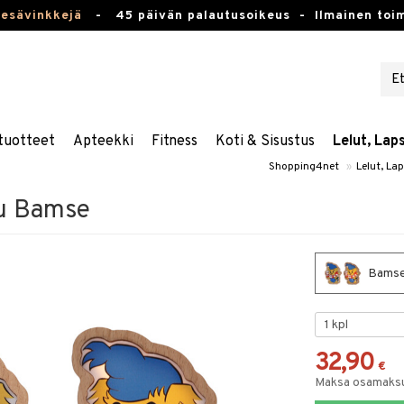
kesävinkkejä
-
45 päivän palautusoikeus -
Ilmainen toim
tuotteet
Apteekki
Fitness
Koti & Sisustus
Lelut, Lap
Shopping4net
»
Lelut, La
u Bamse
Bamse
32,90
€
Maksa osamaksul