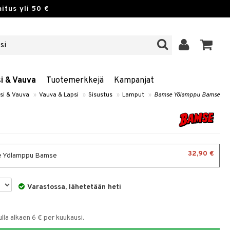
itus yli 50 €
si & Vauva
Tuotemerkkejä
Kampanjat
psi & Vauva
»
Vauva & Lapsi
»
Sisustus
»
Lamput
»
Bamse Yölamppu Bamse
32,90 €
 Yölamppu Bamse
Varastossa, lähetetään heti
la alkaen 6 € per kuukausi.