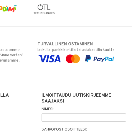
TURVALLINEN OSTAMINEN
varastoomme
laskulla, pankkikortilla tai asiakastilin kautta
 Sinua varten!
sivuillamme.
ILLA
ILMOITTAUDU UUTISKIRJEEMME
SAAJAKSI
NIMESI:
SÄHKÖPOSTIOSOITTEESI: