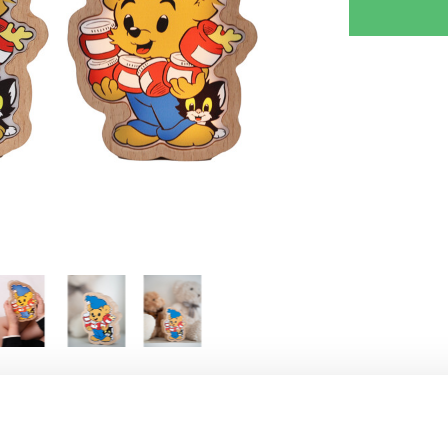
RJOITA ARVOSTELU
KERRO YSTÄVÄLLE