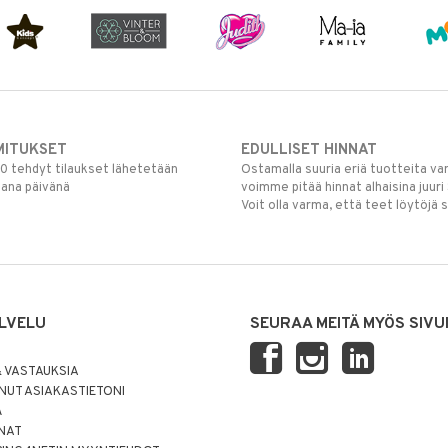
MITUKSET
EDULLISET HINNAT
00 tehdyt tilaukset lähetetään
Ostamalla suuria eriä tuotteita 
mana päivänä
voimme pitää hinnat alhaisina juuri
Voit olla varma, että teet löytöjä 
LVELU
SEURAA MEITÄ MYÖS SIVU
 VASTAUKSIA
UT ASIAKASTIETONI
Ä
NNAT