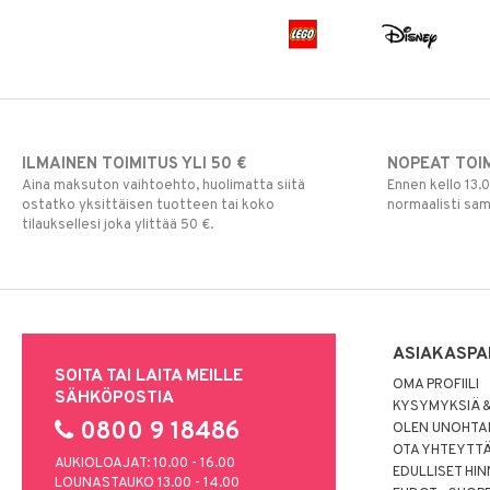
ILMAINEN TOIMITUS YLI 50 €
NOPEAT TOI
Aina maksuton vaihtoehto, huolimatta siitä
Ennen kello 13.
ostatko yksittäisen tuotteen tai koko
normaalisti sa
tilauksellesi joka ylittää 50 €.
ASIAKASPA
SOITA TAI LAITA MEILLE
OMA PROFIILI
SÄHKÖPOSTIA
KYSYMYKSIÄ &
0800 9 18486
OLEN UNOHTAN
OTA YHTEYTT
AUKIOLOAJAT: 10.00 - 16.00
EDULLISET HI
LOUNASTAUKO 13.00 - 14.00