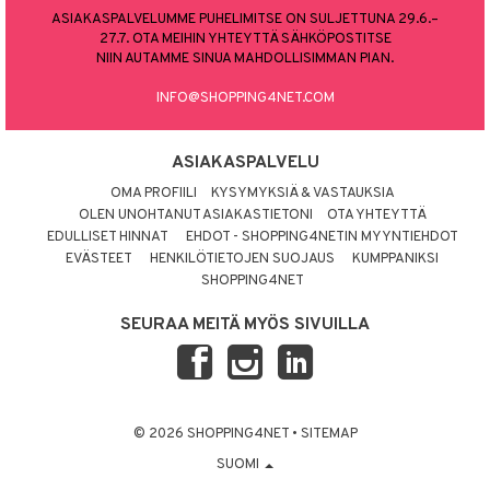
ASIAKASPALVELUMME PUHELIMITSE ON SULJETTUNA 29.6.–
27.7. OTA MEIHIN YHTEYTTÄ SÄHKÖPOSTITSE
NIIN AUTAMME SINUA MAHDOLLISIMMAN PIAN.
INFO@SHOPPING4NET.COM
ASIAKASPALVELU
OMA PROFIILI
KYSYMYKSIÄ & VASTAUKSIA
OLEN UNOHTANUT ASIAKASTIETONI
OTA YHTEYTTÄ
EDULLISET HINNAT
EHDOT - SHOPPING4NETIN MYYNTIEHDOT
EVÄSTEET
HENKILÖTIETOJEN SUOJAUS
KUMPPANIKSI
SHOPPING4NET
SEURAA MEITÄ MYÖS SIVUILLA
© 2026 SHOPPING4NET
•
SITEMAP
SUOMI