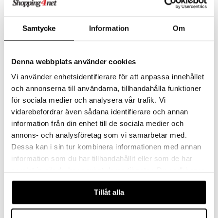
umi
Samtycke
Information
Om
le
Babblarna Leikkiteltta Pop-Up
Flower Fairies Kukka
BABBLARNA
TROUSSELIER
 Patrol
Denna webbplats använder cookies
23,92
23,90
29,90
€
(
€
)
€
pi Pitkätossu
Vi använder enhetsidentifierare för att anpassa innehållet
sa Possu
och annonserna till användarna, tillhandahålla funktioner
 MASKS
-26%
för sociala medier och analysera vår trafik. Vi
vidarebefordrar även sådana identifierare och annan
kemon
information från din enhet till de sociala medier och
ållan
annons- och analysföretag som vi samarbetar med.
Dessa kan i sin tur kombinera informationen med annan
er Mario
information som du har tillhandahållit eller som de har
ru & Pesonen
samlat in när du har använt deras tjänster. Du godkänner
Saatavana useana vaihtoehtona
våra cookies vid fortsatt användande av vår webbplats.
Tillåt alla
Korurasia Sydän Petteri Kaniini
Oh, Poppy! Poster 21 x 30 cm
TROUSSELIER
OH, POPPY!