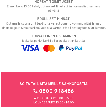
NOPEAT TOIMITUKSET
Ennen kello 13.00 tehdyt tilaukset lähetetään normaalisti samana
päivänä
EDULLISET HINNAT
Ostamalla suuria eriä tuotteita varastoomme voimme pitää hinnat
alhaisina juuri Sinua varten! Voit olla varma, että teet löytöjä sivuillamme.
TURVALLINEN OSTAMINEN
laskulla, pankkikortilla tai asiakastilin kautta
SOITA TAI LAITA MEILLE SÄHKÖPOSTIA
0800 9 18486
AUKIOLOAJAT: 10.00 - 16.00
LOUNASTAUKO 13.00 - 14.00