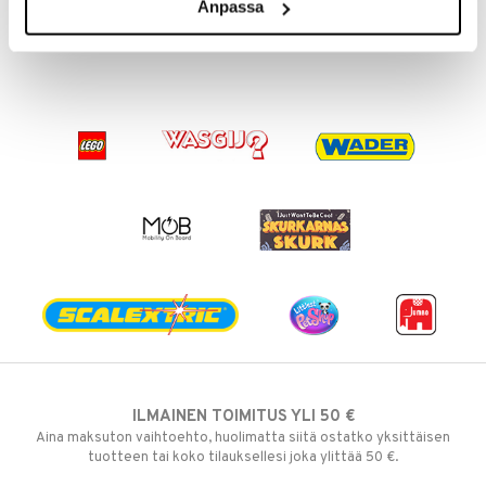
Anpassa
24,90
2,90
3,90
€
€
(
€
)
ILMAINEN TOIMITUS YLI 50 €
Aina maksuton vaihtoehto, huolimatta siitä ostatko yksittäisen
tuotteen tai koko tilauksellesi joka ylittää 50 €.