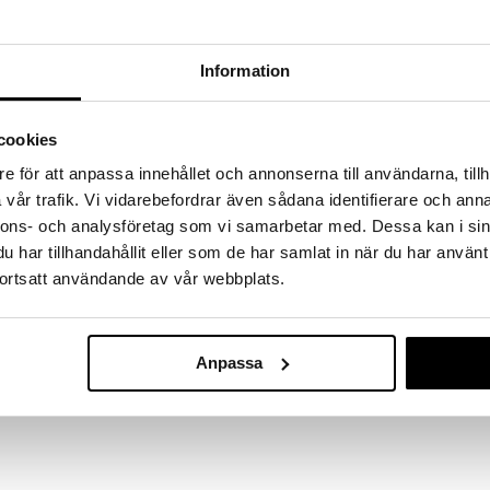
a löydöt kotiin!
isuuteen tehdä löytöjä suuresta ALEstamme. Juuri
mme suuren valikoiman jännittäviä tuotteita
Information
a hinnoilla!
massa 31.8.2026 asti mutta ole nopea -
otteesi voivat päästä loppumaan!
cookies
i ale-löydöt »
e för att anpassa innehållet och annonserna till användarna, tillh
vår trafik. Vi vidarebefordrar även sådana identifierare och anna
nnons- och analysföretag som vi samarbetar med. Dessa kan i sin
Dino World Aa
har tillhandahållit eller som de har samlat in när du har använt
llo Action Worldilta on pallomaisilla jaloilla ja siinä
koodilla
ortsatt användande av vår webbplats.
aulussa. Käytännöllisellä valolla, joka syttyy napin
DINO WORLD + 
a ajan pimeässä.
39,90
€
m ja se toimii AA 1,5 V paristolla (ei sisälly).
Anpassa