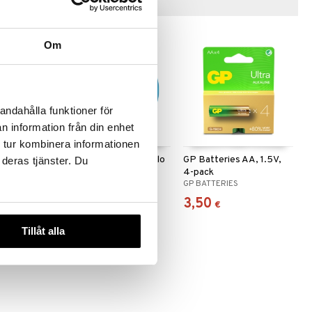
Vinkkejä sinulle
Om
andahålla funktioner för
n information från din enhet
 tur kombinera informationen
rrearkku
Dino World Herätyskello
GP Batteries AA, 1.5V,
 deras tjänster. Du
GALAXY
4-pack
ACTION
DINO WORLD + ACTION
GP BATTERIES
17,90
3,50
€
€
Tillåt alla