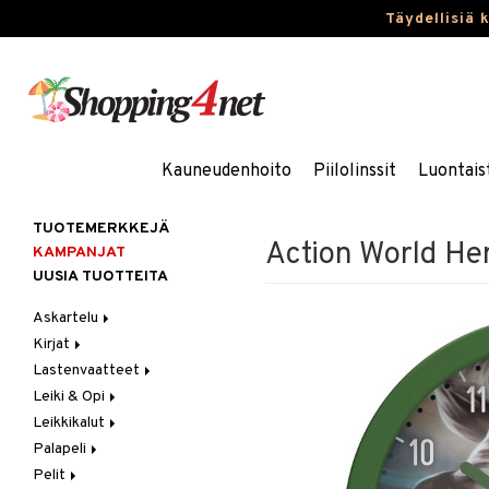
Täydellisiä 
Kauneudenhoito
Piilolinssit
Luontais
TUOTEMERKKEJÄ
Action World Her
KAMPANJAT
UUSIA TUOTTEITA
Askartelu
Kirjat
Askartelumateriaalit
Lastenvaatteet
Askartelusetti
Askartelukirjat
Leiki & Opi
Helmet
Maalauskirjat
Alaosat
Leikkikalut
Koulutarvikkeet
Päiväkirjat
Alusvaatteet & Sukat
Opetuslelut
Leggingsit
Palapeli
Muovailuvaha
Kengät
Oppimispelit
Ajoneuvot
Pelit
Piirrä ja maalaa
Mekot
Soittimet
Eläimet
1000 palaa
Autoradat