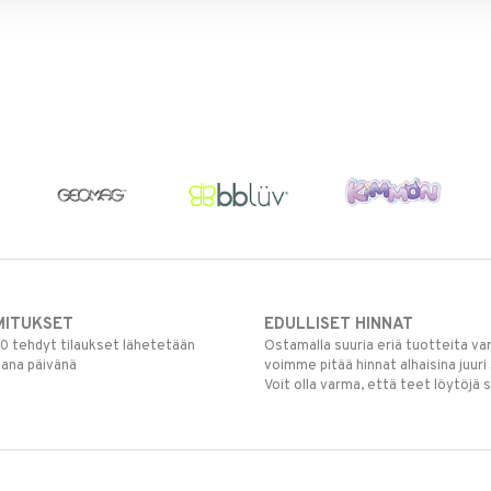
MITUKSET
EDULLISET HINNAT
00 tehdyt tilaukset lähetetään
Ostamalla suuria eriä tuotteita 
mana päivänä
voimme pitää hinnat alhaisina juuri
Voit olla varma, että teet löytöjä 