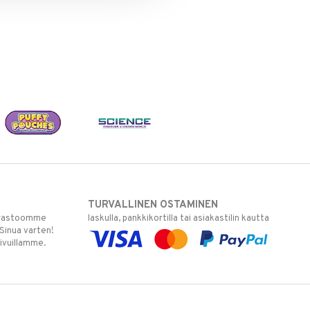
TURVALLINEN OSTAMINEN
varastoomme
laskulla, pankkikortilla tai asiakastilin kautta
 Sinua varten!
sivuillamme.