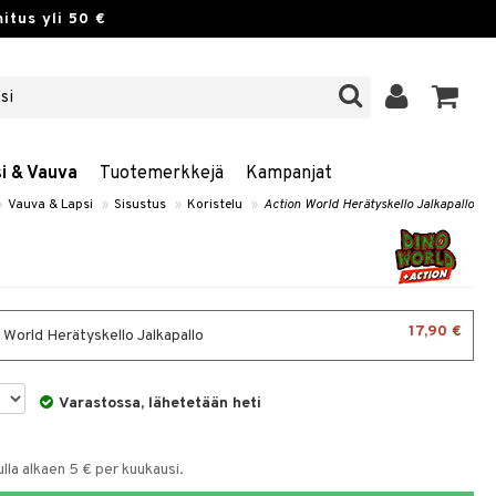
itus yli 50 €
si & Vauva
Tuotemerkkejä
Kampanjat
»
Vauva & Lapsi
»
Sisustus
»
Koristelu
»
Action World Herätyskello Jalkapallo
17,90 €
 World Herätyskello Jalkapallo
Varastossa, lähetetään heti
la alkaen 5 € per kuukausi.