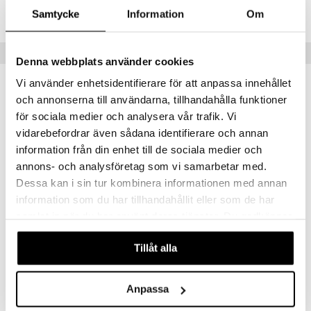
TER20-1-XX
Samtycke
Information
Om
umi
le
Vinkkejä sinulle
Denna webbplats använder cookies
 Patrol
Vi använder enhetsidentifierare för att anpassa innehållet
pi Pitkätossu
och annonserna till användarna, tillhandahålla funktioner
sa Possu
för sociala medier och analysera vår trafik. Vi
vidarebefordrar även sådana identifierare och annan
 MASKS
information från din enhet till de sociala medier och
kemon
annons- och analysföretag som vi samarbetar med.
Dessa kan i sin tur kombinera informationen med annan
ållan
information som du har tillhandahållit eller som de har
er Mario
samlat in när du har använt deras tjänster. Du godkänner
Stitch Kirjoitussetti
Stitch Täytetty Kaksinkertainen Penaali
våra cookies vid fortsatt användande av vår webbplats.
ru & Pesonen
DISNEY STITCH
DISNEY STITCH
Tillåt alla
8,90
22,90
€
€
Anpassa