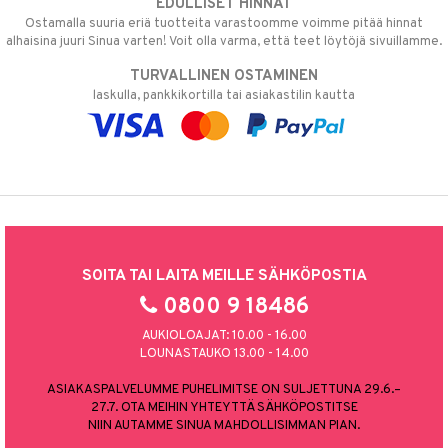
EDULLISET HINNAT
Ostamalla suuria eriä tuotteita varastoomme voimme pitää hinnat
alhaisina juuri Sinua varten! Voit olla varma, että teet löytöjä sivuillamme.
TURVALLINEN OSTAMINEN
laskulla, pankkikortilla tai asiakastilin kautta
SOITA TAI LAITA MEILLE SÄHKÖPOSTIA
0800 9 18486
AUKIOLOAJAT: 10.00 - 16.00
LOUNASTAUKO 13.00 - 14.00
ASIAKASPALVELUMME PUHELIMITSE ON SULJETTUNA 29.6.–
27.7. OTA MEIHIN YHTEYTTÄ SÄHKÖPOSTITSE
NIIN AUTAMME SINUA MAHDOLLISIMMAN PIAN.