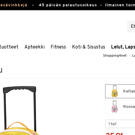
kesävinkkejä
-
45 päivän palautusoikeus -
Ilmainen toim
tuotteet
Apteekki
Fitness
Koti & Sisustus
Lelut, Lap
Shopping4net
»
L
u
Keltai
Roosa 