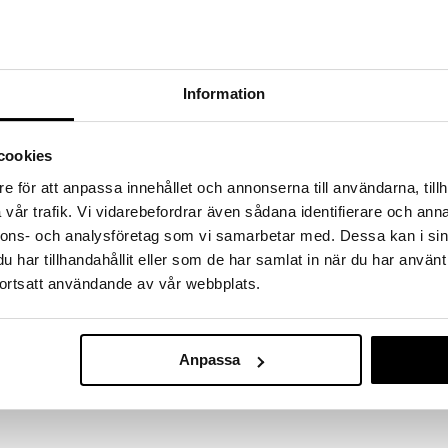
a löydöt kotiin!
isuuteen tehdä löytöjä suuresta ALEstamme. Juuri
mme suuren valikoiman jännittäviä tuotteita
a hinnoilla!
Information
massa 31.8.2026 asti mutta ole nopea -
otteesi voivat päästä loppumaan!
i ale-löydöt »
cookies
e för att anpassa innehållet och annonserna till användarna, tillh
vår trafik. Vi vidarebefordrar även sådana identifierare och anna
Peppi Selkär
nnons- och analysföretag som vi samarbetar med. Dessa kan i sin
a on tilaa kaikelle, mitä lapsesi tarvitsee
äydellisesti pienelle seikkailijalle, joka tykkää rullata
har tillhandahållit eller som de har samlat in när du har använt
PIPPI LÅNGSTR
ortsatt användande av vår webbplats.
19,90
€
en suosikki. Astrid Lindgrenin tarinat Peppi
 edelleen, ja Ingrid Vang Nymanin klassiset
ästi henkiin.
Anpassa