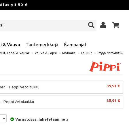
itus yli 50 €
si & Vauva
Tuotemerkkejä
Kampanjat
elut, Lapsi & Vauva
»
Vauva & Lapsi
»
Matkalle
»
Laukut
»
Peppi Vetolaukku
35,91 €
nen - Peppi Vetolaukku
35,91 €
- Peppi Vetolaukku
Varastossa, lähetetään heti