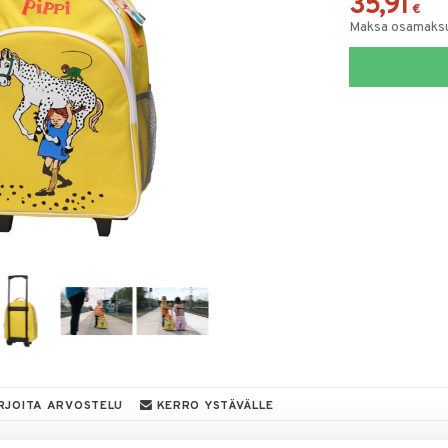
35,91
€
Maksa osamaksul
RJOITA ARVOSTELU
KERRO YSTÄVÄLLE