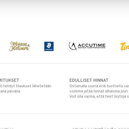
MITUKSET
EDULLISET HINNAT
00 tehdyt tilaukset lähetetään
Ostamalla suuria eriä tuotteita 
mana päivänä
voimme pitää hinnat alhaisina juuri
Voit olla varma, että teet löytöjä 