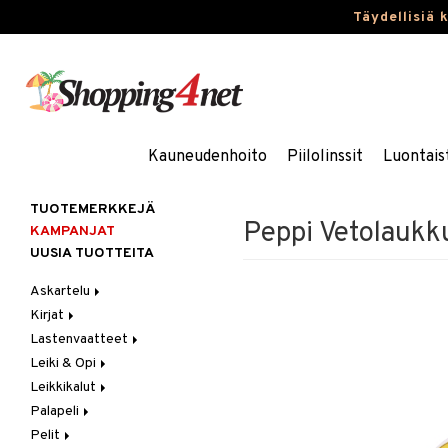
Täydellisiä 
Kauneudenhoito
Piilolinssit
Luontais
TUOTEMERKKEJÄ
Peppi Vetolaukk
KAMPANJAT
UUSIA TUOTTEITA
Askartelu
Kirjat
Askartelumateriaalit
Lastenvaatteet
Askartelusetti
Askartelukirjat
Leiki & Opi
Helmet
Maalauskirjat
Alaosat
Leikkikalut
Koulutarvikkeet
Päiväkirjat
Alusvaatteet & Sukat
Opetuslelut
Leggingsit
Palapeli
Muovailuvaha
Kengät
Oppimispelit
Ajoneuvot
Pelit
Piirrä ja maalaa
Mekot
Soittimet
Eläimet
1000 palaa
Autoradat