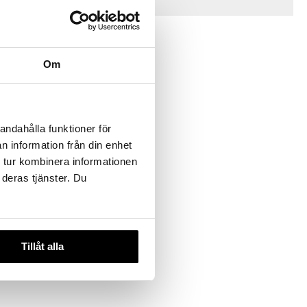
Vinkkejä sinulle
Om
andahålla funktioner för
n information från din enhet
eppu
 tur kombinera informationen
 deras tjänster. Du
UMP
Tillåt alla