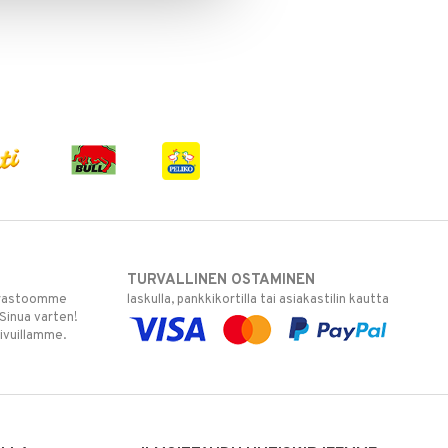
TURVALLINEN OSTAMINEN
varastoomme
laskulla, pankkikortilla tai asiakastilin kautta
 Sinua varten!
sivuillamme.