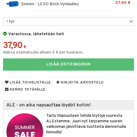
37,90 €
Sininen - LEGO Brick Vyölaukku
O Minecraft
entarvikkeita
ten Huonekalut
ten aterimet
gformers
inkolasit
ta
blarna
taleikit
elut
GO Ninjago
ens Barn
tot
ka- & Säilytyslaatikot
ikat
ut ja lakit
tman
ysitterit
isuus
oleikit
neuvot
GO Speed Champions
ållan
lytys
tipullot & Tarvikkeet
kalut
starvikkeita
libompa
uviltti
opelit
iviteettilelut
Varastossa, lähetetään heti
spalvelu
GO Spidey
ffi Love
gyn vaatteet
ipullot & Tarvikkeet
ut
ney
iilit
elyvaunut
37,90
ksiä & vastauksia
€
O Super Heroes
mintahahmot
ut
ney Prinsessat
ulelut & helistimet
ettävät lelut
Maksa osamaksulla alkaen 6 € per kuukausi.
tuotetta
ic
apussit
eli
uvajumppa
LISÄÄ OSTOSKORIIN
 verkkokaupasta
zen
mähäkkimies
LISÄÄ TOIVELISTALLE
KIRJOITA ARVOSTELU
KERRO YSTÄVÄLLE
ry Potter
lo Kitty
ALE - on aika napsauttaa löydöt kotiin!
.L.
Tartu tilaisuuteen tehdä löytöjä suuresta
ALEstamme. Juuri nyt tarjoamme suuren
mmi Lehmä
valikoiman jännittäviä tuotteita alennetuilla
hinnoilla!
le