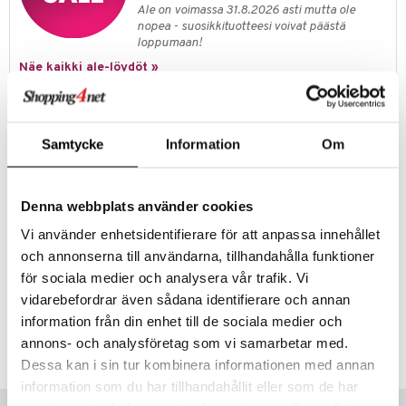
Ale on voimassa 31.8.2026 asti mutta ole
umi
nopea - suosikkituotteesi voivat päästä
loppumaan!
le
Näe kaikki ale-löydöt »
 Patrol
pi Pitkätossu
Tuotetieto
Samtycke
Information
Om
LEGO Brick Vyölaukku on kätevä, pienempi laukku. Sitä voi kantaa joko
sa Possu
vyötäröllä kuin vyölaukkua tai olkapään yli. Laukussa on säädettävä
hihna, joka kiinnitetään soljella. Laukussa on yksi isompi vetoketjullinen
 MASKS
lokero ja kaksi pientä edessä.
Denna webbplats använder cookies
kemon
Mitat: 20 x 10 x 6 cm.
Vi använder enhetsidentifierare för att anpassa innehållet
ållan
Muuta
och annonserna till användarna, tillhandahålla funktioner
er Mario
3 vuotta+
för sociala medier och analysera vår trafik. Vi
vidarebefordrar även sådana identifierare och annan
ru & Pesonen
Tuotenumero
information från din enhet till de sociala medier och
annons- och analysföretag som vi samarbetar med.
TLE10-1-SV
Dessa kan i sin tur kombinera informationen med annan
information som du har tillhandahållit eller som de har
Vinkkejä sinulle