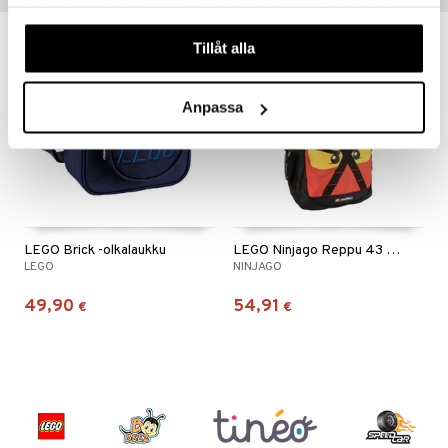
samlat in när du har använt deras tjänster. Du godkänner
våra cookies vid fortsatt användande av vår webbplats.
Tillåt alla
Anpassa
LEGO Brick -olkalaukku
LEGO Ninjago Reppu 43 x 28 x 17 cm
LEGO
NINJAGO
49,90
54,91
€
€