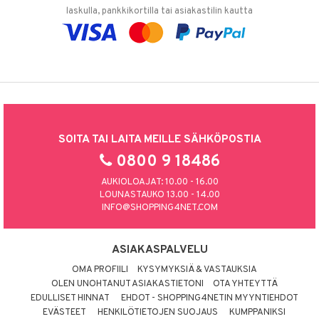
laskulla, pankkikortilla tai asiakastilin kautta
SOITA TAI LAITA MEILLE SÄHKÖPOSTIA
0800 9 18486
AUKIOLOAJAT: 10.00 - 16.00
LOUNASTAUKO 13.00 - 14.00
INFO@SHOPPING4NET.COM
ASIAKASPALVELU
OMA PROFIILI
KYSYMYKSIÄ & VASTAUKSIA
OLEN UNOHTANUT ASIAKASTIETONI
OTA YHTEYTTÄ
EDULLISET HINNAT
EHDOT - SHOPPING4NETIN MYYNTIEHDOT
EVÄSTEET
HENKILÖTIETOJEN SUOJAUS
KUMPPANIKSI