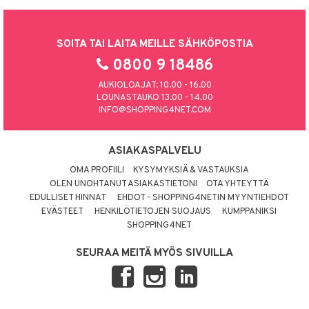
SOITA TAI LAITA MEILLE SÄHKÖPOSTIA
0800 9 18486
AUKIOLOAJAT: 10.00 - 16.00
LOUNASTAUKO 13.00 - 14.00
INFO@SHOPPING4NET.COM
ASIAKASPALVELU
OMA PROFIILI
KYSYMYKSIÄ & VASTAUKSIA
OLEN UNOHTANUT ASIAKASTIETONI
OTA YHTEYTTÄ
EDULLISET HINNAT
EHDOT - SHOPPING4NETIN MYYNTIEHDOT
EVÄSTEET
HENKILÖTIETOJEN SUOJAUS
KUMPPANIKSI
SHOPPING4NET
SEURAA MEITÄ MYÖS SIVUILLA