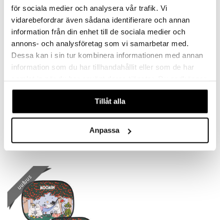
för sociala medier och analysera vår trafik. Vi
uutuus
vidarebefordrar även sådana identifierare och annan
information från din enhet till de sociala medier och
annons- och analysföretag som vi samarbetar med.
Dessa kan i sin tur kombinera informationen med annan
information som du har tillhandahållit eller som de har
samlat in när du har använt deras tjänster. Du godkänner
våra cookies vid fortsatt användande av vår webbplats.
Tillåt alla
Rätt Start Bamse Aurinkosuoja
Rätt Start Bamse Uniliina
RÄTT START
RÄTT START
Anpassa
8,90
19,90
€
€
uutuus