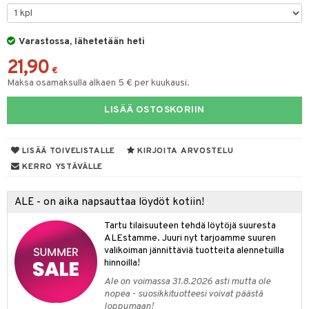
O Minecraft
entarvikkeita
ten Huonekalut
ten aterimet
gformers
inkolasit
ta
blarna
taleikit
elut
GO Ninjago
ens Barn
Varastossa, lähetetään heti
tot
ka- & Säilytyslaatikot
ikat
ut ja lakit
tman
ysitterit
isuus
oleikit
neuvot
21,90
GO Speed Champions
ållan
lytys
tipullot & Tarvikkeet
kalut
starvikkeita
libompa
uviltti
opelit
iviteettilelut
€
spalvelu
Maksa osamaksulla alkaen 5 € per kuukausi.
GO Spidey
ffi Love
gyn vaatteet
ipullot & Tarvikkeet
ut
ney
iilit
elyvaunut
ksiä & vastauksia
LISÄÄ OSTOSKORIIN
O Super Heroes
mintahahmot
ut
ney Prinsessat
ulelut & helistimet
ettävät lelut
tuotetta
ic
apussit
eli
uvajumppa
LISÄÄ TOIVELISTALLE
KIRJOITA ARVOSTELU
 verkkokaupasta
zen
KERRO YSTÄVÄLLE
mähäkkimies
ALE - on aika napsauttaa löydöt kotiin!
ry Potter
Tartu tilaisuuteen tehdä löytöjä suuresta
lo Kitty
ALEstamme. Juuri nyt tarjoamme suuren
valikoiman jännittäviä tuotteita alennetuilla
.L.
hinnoilla!
mmi Lehmä
Ale on voimassa 31.8.2026 asti mutta ole
nopea - suosikkituotteesi voivat päästä
le
loppumaan!