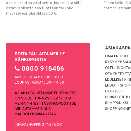
Aina maksuton vaihtoehto, huolimatta siitä
Ennen kello 13.
ostatko yksittäisen tuotteen tai koko
normaalisti sa
tilauksellesi joka ylittää 50 €.
ASIAKASPA
SOITA TAI LAITA MEILLE
OMA PROFIILI
SÄHKÖPOSTIA
KYSYMYKSIÄ &
0800 9 18486
OLEN UNOHTAN
OTA YHTEYTT
AUKIOLOAJAT: 10.00 - 16.00
EDULLISET HI
LOUNASTAUKO 13.00 - 14.00
EHDOT - SHOP
EVÄSTEET
ASIAKASPALVELUMME PUHELIMITSE
HENKILÖTIETO
ON SULJETTUNA 29.6.–27.7. OTA
KUMPPANIKSI
MEIHIN YHTEYTTÄ SÄHKÖPOSTITSE
NIIN AUTAMME SINUA
SHOPPING4NE
MAHDOLLISIMMAN PIAN.
INFO@SHOPPING4NET.COM