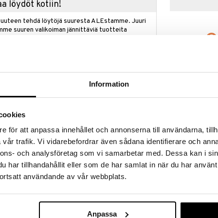
a löydöt kotiin!
isuuteen tehdä löytöjä suuresta ALEstamme. Juuri
mme suuren valikoiman jännittäviä tuotteita
a hinnoilla!
massa 31.8.2026 asti mutta ole nopea -
otteesi voivat päästä loppumaan!
i ale-löydöt »
Information
Taf Toys Jenn
ää löytöä? Outletistamme löydät runsaasti
cookies
Hyödynnä tilaisuus tehdä löytöjä, kun
TAF TOYS
lä.
e för att anpassa innehållet och annonserna till användarna, tillh
11,90
vår trafik. Vi vidarebefordrar även sådana identifierare och anna
in varastoa riittää!
(
15
€
nnons- och analysföretag som vi samarbetar med. Dessa kan i sin
har tillhandahållit eller som de har samlat in när du har använt
ortsatt användande av vår webbplats.
ohon on helppo tarttua, suloinen Urban Garden -
i Rylee. Helistin tarjoa monia eri puru- ja
ikorvat rapisevat ja niissä on erilaisia pintoja ja
astenvaunuihin joustavan muovirenkaan avulla.
Anpassa