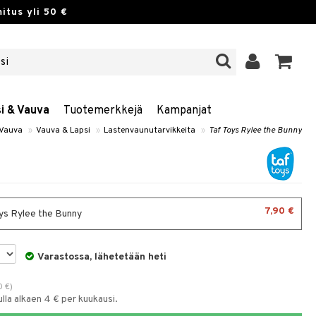
itus yli 50 €
si & Vauva
Tuotemerkkejä
Kampanjat
 Vauva
»
Vauva & Lapsi
»
Lastenvaunutarvikkeita
»
Taf Toys Rylee the Bunny
7,90 €
ys Rylee the Bunny
Varastossa, lähetetään heti
0
€
)
la alkaen 4 € per kuukausi.