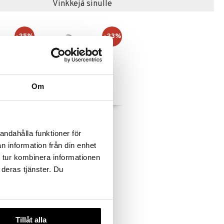
Vinkkejä sinulle
-25%
-23%
Om
y the Bunny
Taf Toys Rylee Bunny
Rattle
TAF TOYS
andahålla funktioner för
9,90
n information från din enhet
,90
€
)
(
12,90
€
)
€
 tur kombinera informationen
 deras tjänster. Du
Tillåt alla