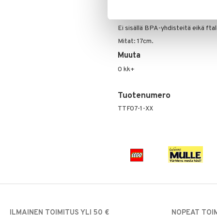
Hauskalla virikelelulla leikkiminen
tunneälyn kehitystä. Mainio lelu l
Ei sisällä BPA-yhdisteitä eikä fta
Mitat: 17cm.
Muuta
0 kk+
Tuotenumero
TTF07-1-XX
ILMAINEN TOIMITUS YLI 50 €
NOPEAT TOI