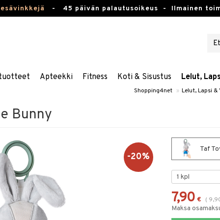
kesävinkkejä
-
45 päivän palautusoikeus -
Ilmainen toim
tuotteet
Apteekki
Fitness
Koti & Sisustus
Lelut, Lap
Shopping4net
»
Lelut, Lapsi &
the Bunny
Taf To
-20%
7,90
€
(
9,9
Maksa osamaksul