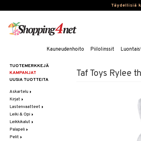
Täydellisiä 
Kauneudenhoito
Piilolinssit
Luontais
TUOTEMERKKEJÄ
Taf Toys Rylee 
KAMPANJAT
UUSIA TUOTTEITA
Askartelu
Kirjat
Askartelumateriaalit
Lastenvaatteet
Askartelusetti
Askartelukirjat
Leiki & Opi
Helmet
Maalauskirjat
Alaosat
Leikkikalut
Koulutarvikkeet
Päiväkirjat
Alusvaatteet & Sukat
Opetuslelut
Leggingsit
Palapeli
Muovailuvaha
Kengät
Oppimispelit
Ajoneuvot
Pelit
Piirrä ja maalaa
Mekot
Soittimet
Eläimet
1000 palaa
Autoradat