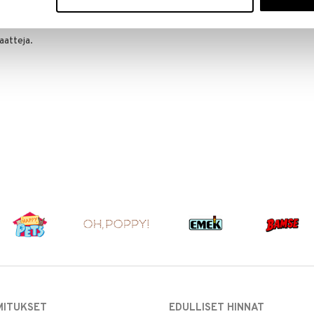
 edistää lapsen aistien ja motoristen taitojen ja
apsen aisteille ja edistämään hienomotoriikkaa.
laatteja.
MITUKSET
EDULLISET HINNAT