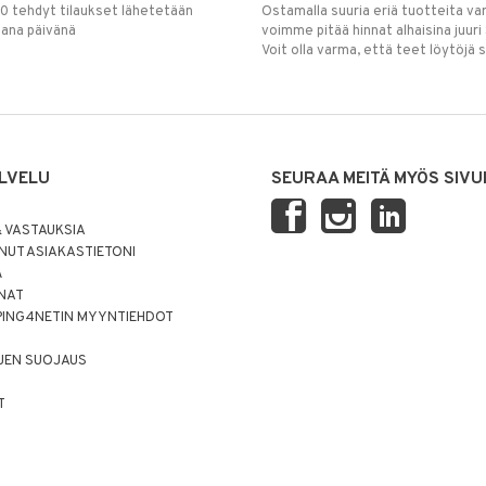
00 tehdyt tilaukset lähetetään
Ostamalla suuria eriä tuotteita 
mana päivänä
voimme pitää hinnat alhaisina juuri
Voit olla varma, että teet löytöjä 
LVELU
SEURAA MEITÄ MYÖS SIVU
 VASTAUKSIA
UT ASIAKASTIETONI
Ä
NNAT
PING4NETIN MYYNTIEHDOT
JEN SUOJAUS
T