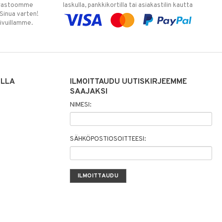
varastoomme
laskulla, pankkikortilla tai asiakastilin kautta
 Sinua varten!
sivuillamme.
ILLA
ILMOITTAUDU UUTISKIRJEEMME
SAAJAKSI
NIMESI:
SÄHKÖPOSTIOSOITTEESI: