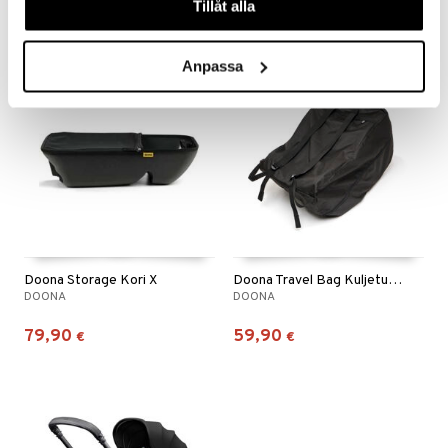
33,90
55,90
€
€
Tillåt alla
Anpassa
Doona Storage Kori X
Doona Travel Bag Kuljetuslaukku Musta
DOONA
DOONA
79,90
59,90
€
€