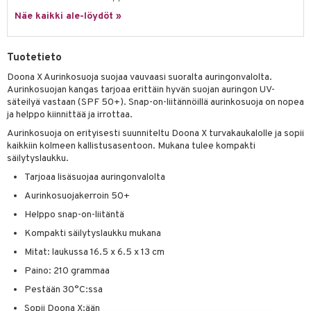
Näe kaikki ale-löydöt »
umi
le
Tuotetieto
 Patrol
Doona X Aurinkosuoja suojaa vauvaasi suoralta auringonvalolta.
Aurinkosuojan kangas tarjoaa erittäin hyvän suojan auringon UV-
pi Pitkätossu
säteilyä vastaan (SPF 50+). Snap-on-liitännöillä aurinkosuoja on nopea
sa Possu
ja helppo kiinnittää ja irrottaa.
Aurinkosuoja on erityisesti suunniteltu Doona X turvakaukalolle ja sopii
 MASKS
kaikkiin kolmeen kallistusasentoon. Mukana tulee kompakti
säilytyslaukku.
kemon
Tarjoaa lisäsuojaa auringonvalolta
ållan
Aurinkosuojakerroin 50+
er Mario
Helppo snap-on-liitäntä
ru & Pesonen
Kompakti säilytyslaukku mukana
Mitat: laukussa 16.5 x 6.5 x 13 cm
Paino: 210 grammaa
Pestään 30°C:ssa
Sopii Doona X:ään