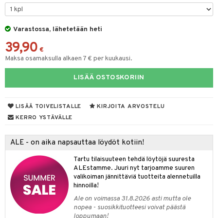
spalvelu
O Minecraft
entarvikkeita
gyn vaatteet
ipullot & Tarvikkeet
ut
gformers
iilit
blarna
taleikit
elut
ksiä & vastauksia
GO Ninjago
ens Barn
Varastossa, lähetetään heti
ut
ikat
ulelut & helistimet
tman
oleikit
neuvot
tuotetta
39,90
GO Speed Champions
ållan
apussit
kalut
uvajumppa
libompa
opelit
iviteettilelut
€
Maksa osamaksulla alkaen 7 € per kuukausi.
 verkkokaupasta
GO Spidey
ffi Love
ney
elyvaunut
LISÄÄ OSTOSKORIIN
O Super Heroes
mintahahmot
ney Prinsessat
ettävät lelut
ic
eli
LISÄÄ TOIVELISTALLE
KIRJOITA ARVOSTELU
zen
KERRO YSTÄVÄLLE
mähäkkimies
ALE - on aika napsauttaa löydöt kotiin!
ry Potter
Tartu tilaisuuteen tehdä löytöjä suuresta
lo Kitty
ALEstamme. Juuri nyt tarjoamme suuren
valikoiman jännittäviä tuotteita alennetuilla
.L.
hinnoilla!
mmi Lehmä
Ale on voimassa 31.8.2026 asti mutta ole
nopea - suosikkituotteesi voivat päästä
le
loppumaan!