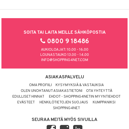
SOITA TAI LAITA MEILLE SÄHKÖPOSTIA
0800 9 18486
AUKIOLOAJAT: 10.00 - 16.00
LOUNASTAUKO 13.00 - 14.00
INFO@SHOPPING4NET.COM
ASIAKASPALVELU
OMA PROFIILI
KYSYMYKSIÄ & VASTAUKSIA
OLEN UNOHTANUT ASIAKASTIETONI
OTA YHTEYTTÄ
EDULLISET HINNAT
EHDOT - SHOPPING4NETIN MYYNTIEHDOT
EVÄSTEET
HENKILÖTIETOJEN SUOJAUS
KUMPPANIKSI
SHOPPING4NET
SEURAA MEITÄ MYÖS SIVUILLA