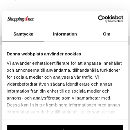
Tuotenumero
TDN16-1-XX
Samtycke
Information
Om
Vinkkejä sinulle
Denna webbplats använder cookies
Vi använder enhetsidentifierare för att anpassa innehållet
och annonserna till användarna, tillhandahålla funktioner
för sociala medier och analysera vår trafik. Vi
vidarebefordrar även sådana identifierare och annan
information från din enhet till de sociala medier och
annons- och analysföretag som vi samarbetar med.
Dessa kan i sin tur kombinera informationen med annan
information som du har tillhandahållit eller som de har
Doona hyönteisverkko X
Doona Sadesuoja X
samlat in när du har använt deras tjänster. Du godkänner
DOONA
DOONA
våra cookies vid fortsatt användande av vår webbplats.