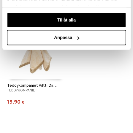
19,90
15,90
€
€
samlat in när du har använt deras tjänster. Du godkänner
våra cookies vid fortsatt användande av vår webbplats.
Tillåt alla
Anpassa
Teddykompaniet Viltti Diinglisar Kaniini
TEDDYKOMPANIET
15,90
€