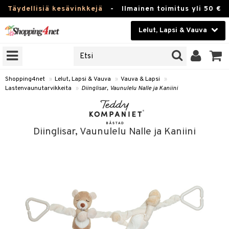
Täydellisiä kesävinkkejä
-
Ilmainen toimitus yli 50 €
Lelut, Lapsi & Vauva
ERKKEJÄ
Kauneudenhoito
JAT
UOTTEITA
Piilolinssit
Shopping4net
»
Lelut, Lapsi & Vauva
»
Vauva & Lapsi
»
Lastenvaunutarvikkeita
»
Diinglisar, Vaunulelu Nalle ja Kaniini
Luontaistuotteet
u
Apteekki
lumateriaalit
Diinglisar, Vaunulelu Nalle ja Kaniini
atteet
lusetti
lukirjat
Fitness
pi
kirjat
t
Koti & Sisustus
gingsit
ut
rvikkeet
rjat
atteet & Sukat
lelut
Lelut, Lapsi & Vauva
luvaha
pelit
vot
Tuotemerkkejä
oradat
ja maalaa
et
t
alaa
Kampanjat
ot
 Real
Lapsi
otteet
it
lentereita
alaa
elit