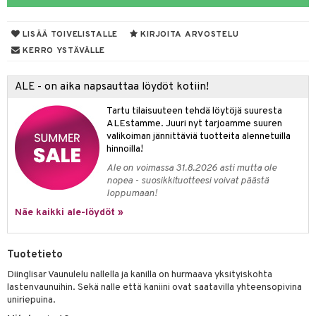
spalvelu
O Minecraft
entarvikkeita
gyn vaatteet
ipullot & Tarvikkeet
ut
gformers
iilit
blarna
taleikit
elut
ksiä & vastauksia
LISÄÄ TOIVELISTALLE
KIRJOITA ARVOSTELU
GO Ninjago
ens Barn
ut
ikat
ulelut & helistimet
tman
oleikit
neuvot
KERRO YSTÄVÄLLE
tuotetta
GO Speed Champions
ållan
apussit
kalut
uvajumppa
libompa
opelit
iviteettilelut
 verkkokaupasta
ALE - on aika napsauttaa löydöt kotiin!
GO Spidey
ffi Love
ney
elyvaunut
Tartu tilaisuuteen tehdä löytöjä suuresta
O Super Heroes
mintahahmot
ney Prinsessat
ettävät lelut
ALEstamme. Juuri nyt tarjoamme suuren
valikoiman jännittäviä tuotteita alennetuilla
ic
eli
hinnoilla!
zen
Ale on voimassa 31.8.2026 asti mutta ole
nopea - suosikkituotteesi voivat päästä
mähäkkimies
loppumaan!
Näe kaikki ale-löydöt »
ry Potter
lo Kitty
Tuotetieto
.L.
Diinglisar Vaunulelu nallella ja kanilla on hurmaava yksityiskohta
mmi Lehmä
lastenvaunuihin. Sekä nalle että kaniini ovat saatavilla yhteensopivina
uniriepuina.
le