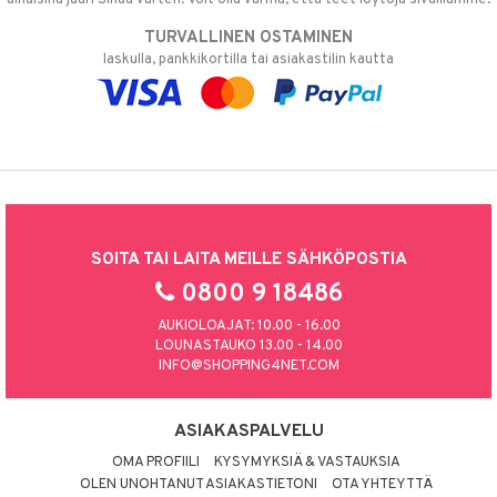
TURVALLINEN OSTAMINEN
laskulla, pankkikortilla tai asiakastilin kautta
SOITA TAI LAITA MEILLE SÄHKÖPOSTIA
0800 9 18486
AUKIOLOAJAT: 10.00 - 16.00
LOUNASTAUKO 13.00 - 14.00
INFO@SHOPPING4NET.COM
ASIAKASPALVELU
OMA PROFIILI
KYSYMYKSIÄ & VASTAUKSIA
OLEN UNOHTANUT ASIAKASTIETONI
OTA YHTEYTTÄ