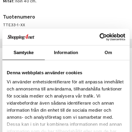
Mitat
: noin 40 cm.
umi
Tuotenumero
le
TTE33-1-XX
 Patrol
pi Pitkätossu
Vinkkejä sinulle
sa Possu
Samtycke
Information
Om
 MASKS
kemon
Denna webbplats använder cookies
ållan
Vi använder enhetsidentifierare för att anpassa innehållet
och annonserna till användarna, tillhandahålla funktioner
er Mario
för sociala medier och analysera vår trafik. Vi
ru & Pesonen
vidarebefordrar även sådana identifierare och annan
information från din enhet till de sociala medier och
annons- och analysföretag som vi samarbetar med.
Diinglisar Vaunulelu Pupu ja Virtahepo
Teddykompaniet Diinglisar Nalle Lohtupeite
TEDDYKOMPANIET
TEDDYKOMPANIET
Dessa kan i sin tur kombinera informationen med annan
information som du har tillhandahållit eller som de har