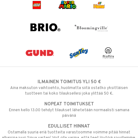
ILMAINEN TOIMITUS YLI 50 €
Aina maksuton vaihtoehto, huolimatta siitä ostatko yksittäisen
tuotteen tai koko tilauksellesi joka ylittää 50 €.
NOPEAT TOIMITUKSET
Ennen kello 13.00 tehdyt tilaukset lähetetään normaalisti samana
päivänä
EDULLISET HINNAT
Ostamalla suuria eriä tuotteita varastoomme voimme pitää hinnat
alhaisina juuri Sinua varten! Voit olla varma, että teet löytöjä sivuillamme.