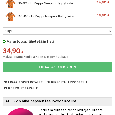
34,90 €
spalvelu
86-92 cl - Peppi Naapuri Kylpytakki
O Minecraft
entarvikkeita
gyn vaatteet
ipullot & Tarvikkeet
ut
gformers
iilit
blarna
taleikit
elut
ksiä & vastauksia
GO Ninjago
ens Barn
39,90 €
ut
110-116 cl - Peppi Naapuri Kylpytakki
ikat
ulelut & helistimet
tman
oleikit
neuvot
tuotetta
GO Speed Champions
ållan
apussit
kalut
uvajumppa
libompa
opelit
iviteettilelut
 verkkokaupasta
GO Spidey
ffi Love
ney
elyvaunut
O Super Heroes
mintahahmot
Varastossa, lähetetään heti
ney Prinsessat
ettävät lelut
34,90
ic
eli
€
Maksa osamaksulla alkaen 6 € per kuukausi.
zen
LISÄÄ OSTOSKORIIN
mähäkkimies
ry Potter
LISÄÄ TOIVELISTALLE
KIRJOITA ARVOSTELU
lo Kitty
KERRO YSTÄVÄLLE
.L.
ALE - on aika napsauttaa löydöt kotiin!
mmi Lehmä
Tartu tilaisuuteen tehdä löytöjä suuresta
le
ALEstamme. Juuri nyt tarjoamme suuren