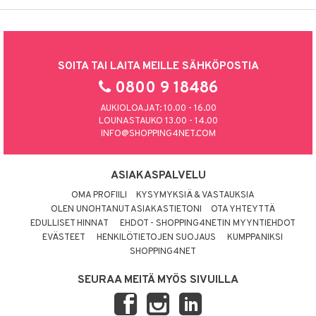
SOITA TAI LAITA MEILLE SÄHKÖPOSTIA
0800 9 18486
AUKIOLOAJAT: 10.00 - 16.00
LOUNASTAUKO 13.00 - 14.00
INFO@SHOPPING4NET.COM
ASIAKASPALVELU
OMA PROFIILI
KYSYMYKSIÄ & VASTAUKSIA
OLEN UNOHTANUT ASIAKASTIETONI
OTA YHTEYTTÄ
EDULLISET HINNAT
EHDOT - SHOPPING4NETIN MYYNTIEHDOT
EVÄSTEET
HENKILÖTIETOJEN SUOJAUS
KUMPPANIKSI
SHOPPING4NET
SEURAA MEITÄ MYÖS SIVUILLA