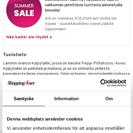
valikoiman jännittäviä tuotteita alennetuilla
umi
hinnoilla!
le
Ale on voimassa 31.8.2026 asti mutta ole
nopea - suosikkituotteesi voivat päästä
 Patrol
loppumaan!
Näe kaikki ale-löydöt »
pi Pitkätossu
sa Possu
Tuotetieto
 MASKS
Lämmin oranssi kylpytakki, jossa on hauska Peppi Pitkätossu -kuvio.
Kylpytakki on pehmeä ja mukava, ja se on ommeltu yhdestä
kemon
kappaleesta ilman sivusaumoja. Siinä on huppu, ripustuslenkki niskassa
ållan
ja vetoketju edessä.
Materiaali on pehmeää puuvillaveluuria 300 gsm, sisäpuolella on
er Mario
froteeta, jolla on korkea imukyky. Öko-tex.
Samtycke
Information
Om
ru & Pesonen
Tuotenumero
TPN14-1-1E
Denna webbplats använder cookies
Vi använder enhetsidentifierare för att anpassa innehållet