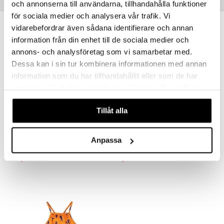
Vinkkejä sinulle
och annonserna till användarna, tillhandahålla funktioner
för sociala medier och analysera vår trafik. Vi
vidarebefordrar även sådana identifierare och annan
information från din enhet till de sociala medier och
annons- och analysföretag som vi samarbetar med.
Dessa kan i sin tur kombinera informationen med annan
information som du har tillhandahållit eller som de har
samlat in när du har använt deras tjänster. Du godkänner
våra cookies vid fortsatt användande av vår webbplats.
Tillåt alla
Saatavana useana vaihtoehtona
Pippi Iloinen Uimapuku
Pippi Pitää Uimahousuja
PIPPI LÅNGSTRUMP
PIPPI LÅNGSTRUMP
Anpassa
12,90
9,90
€
€