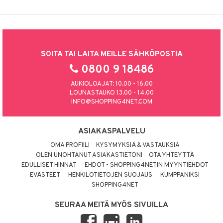
SOITA TAI LAITA MEILLE SÄHKÖPOSTIA
0800 9 18486
AUKIOLOAJAT: 10.00 - 16.00
LOUNASTAUKO 13.00 - 14.00
INFO@SHOPPING4NET.COM
ASIAKASPALVELU
OMA PROFIILI
KYSYMYKSIÄ & VASTAUKSIA
OLEN UNOHTANUT ASIAKASTIETONI
OTA YHTEYTTÄ
EDULLISET HINNAT
EHDOT - SHOPPING4NETIN MYYNTIEHDOT
EVÄSTEET
HENKILÖTIETOJEN SUOJAUS
KUMPPANIKSI
SHOPPING4NET
SEURAA MEITÄ MYÖS SIVUILLA