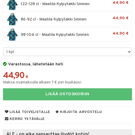
44,90 €
spalvelu
122-128 cl - Maatila Kylpytakki Sininen
O Minecraft
entarvikkeita
gyn vaatteet
ipullot & Tarvikkeet
ut
gformers
iilit
blarna
taleikit
elut
ksiä & vastauksia
GO Ninjago
ens Barn
44,90 €
ut
86-92 cl - Maatila Kylpytakki Sininen
ikat
ulelut & helistimet
tman
oleikit
neuvot
tuotetta
GO Speed Champions
ållan
apussit
kalut
uvajumppa
libompa
opelit
iviteettilelut
44,90 €
98-104 cl - Maatila Kylpytakki Sininen
 verkkokaupasta
GO Spidey
ffi Love
ney
elyvaunut
O Super Heroes
mintahahmot
ney Prinsessat
ettävät lelut
ic
eli
Varastossa, lähetetään heti
zen
44,90
€
mähäkkimies
Maksa osamaksulla alkaen 7 € per kuukausi.
ry Potter
LISÄÄ OSTOSKORIIN
lo Kitty
LISÄÄ TOIVELISTALLE
KIRJOITA ARVOSTELU
.L.
KERRO YSTÄVÄLLE
mmi Lehmä
le
ALE - on aika napsauttaa löydöt kotiin!