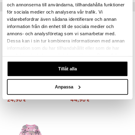
och annonserna till användarna, tillhandahålla funktioner
Vinkkejä sinulle
för sociala medier och analysera vår trafik. Vi
vidarebefordrar även sådana identifierare och annan
information från din enhet till de sociala medier och
annons- och analysföretag som vi samarbetar med.
Dessa kan i sin tur kombinera informationen med annan
information som du har tillhandahållit eller som de har
samlat in när du har använt deras tjänster. Du godkänner
våra cookies vid fortsatt användande av vår webbplats.
Tillåt alla
Saatavana useana vaihtoehtona
Saatavana useana vaihtoehtona
Maatila Pyjama Sininen
Sadonkorjuujuhla Kylpytakki Roosa
Anpassa
MUMIN
MUMIN
24,90
44,90
€
€