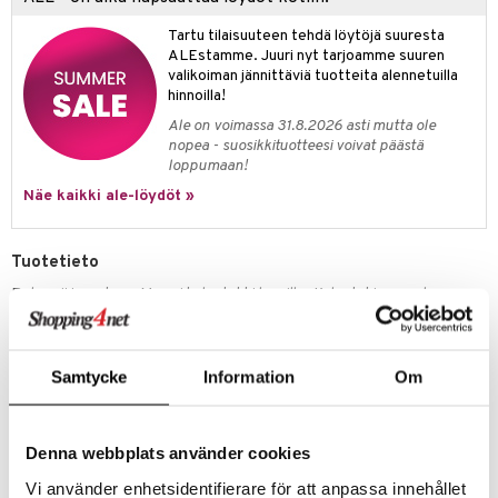
umi
Tartu tilaisuuteen tehdä löytöjä suuresta
ALEstamme. Juuri nyt tarjoamme suuren
le
valikoiman jännittäviä tuotteita alennetuilla
hinnoilla!
 Patrol
Ale on voimassa 31.8.2026 asti mutta ole
pi Pitkätossu
nopea - suosikkituotteesi voivat päästä
loppumaan!
sa Possu
Näe kaikki ale-löydöt »
 MASKS
kemon
Tuotetieto
Pehmeä ja mukava Muumi kylpytakki lapsille. Kylpytakissa on huppu,
ållan
ripustuslenkki niskassa ja vetoketju edessä. Materiaali on pehmeää
puuvillaveluuria, jossa on sisäpuolella frotee, jolla on korkea imukyky.
er Mario
Materiaali: 100% puuvillaa.
ru & Pesonen
Samtycke
Information
Om
Tuotenumero
Denna webbplats använder cookies
TME55-1-1G
Vi använder enhetsidentifierare för att anpassa innehållet